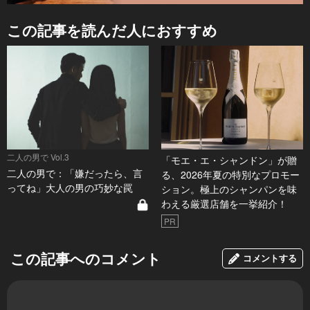
この記事を読んだ人におすすめ
二人の男で Vol.3
「モエ・エ・シャンドン」が贈
二人の男で：「嫌だったら、言
る、2026年夏の特別なプロモー
ってね」大人の男の巧妙な罠
ション。極上のシャンパンを味
わえる厳選店舗を一挙紹介！
PR
この記事へのコメント
コメントする