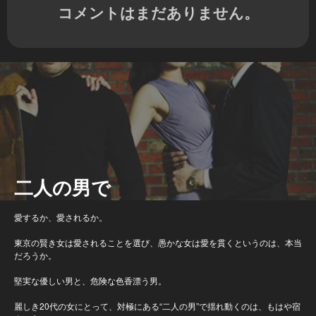
コメントはまだありません。
二人の男で
愛するか、愛されるか。
東京の賢き女は愛されることを選び、愚かな女は愛を貫くというのは、本当
だろうか。
堅実な優しい男と、危険な色香漂う男。
麗しき20代の女にとって、対極にある“二人の男”で揺れ動くのは、もはや宿