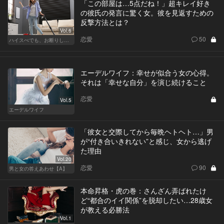
「この部屋は…5点だね！」超キレイ好き
の彼氏の発言に驚く女。彼を見返すための
反撃方法とは？
Vol.6
恋愛
50
ハイスぺでも、お断りします！
エーデルワイフ：幸せが似合う女の心得。
それは「幸せな自分」を演じ続けること
恋愛
Vol.5
エーデルワイフ
「彼女と交際してから毎晩ヘトヘト…」男
が“付き合いきれない”と感じ、女から逃げ
た理由
Vol.20
恋愛
90
男と女の答えあわせ【A】
本命昇格・虎の巻：さんざん弄ばれたけ
ど“都合のイイ関係”を脱却したい…28歳女
が教える必勝法
Vol.1