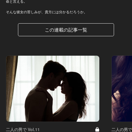
命と言える。
そんな彼女の苦しみが、貴方には分かるだろうか。
この連載の記事一覧
二人の男で Vol.11
二人の男で V