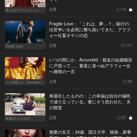
Vol.10
恋愛
14
男と女のブランルージュ
Fragile Love：「これは、夢…？」銀行の
出世争いを必死に勝ち抜いてきた、アラフ
ォー社畜オヤジの恋
Vol.1
恋愛
111
Fragile Love
いつの間にか、Around40：親友の結婚報告
に戸惑って…。素直に喜べぬアラフォー女
へ痛恨の一言
Vol.1
恋愛
35
いつの間にか、Around40
寿退社したものの：この幸福は自分の犠牲
で成り立っている。妻にそう思わせた、夫
の態度
Vol.9
恋愛
57
寿退社したものの
無業の女王：34歳、国立大卒、独身…家事