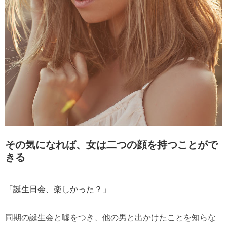
その気になれば、女は二つの顔を持つことがで
きる
「誕生日会、楽しかった？」
同期の誕生会と嘘をつき、他の男と出かけたことを知らな