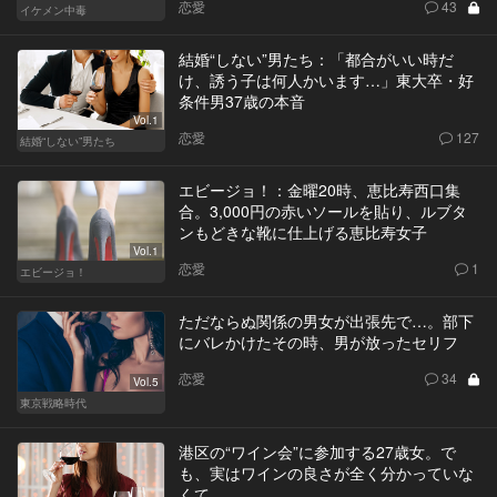
恋愛
43
イケメン中毒
結婚“しない”男たち：「都合がいい時だ
け、誘う子は何人かいます…」東大卒・好
条件男37歳の本音
Vol.1
恋愛
127
結婚“しない”男たち
エビージョ！：金曜20時、恵比寿西口集
合。3,000円の赤いソールを貼り、ルブタ
ンもどきな靴に仕上げる恵比寿女子
Vol.1
恋愛
1
エビージョ！
ただならぬ関係の男女が出張先で…。部下
にバレかけたその時、男が放ったセリフ
恋愛
34
Vol.5
東京戦略時代
港区の“ワイン会”に参加する27歳女。で
も、実はワインの良さが全く分かっていな
くて