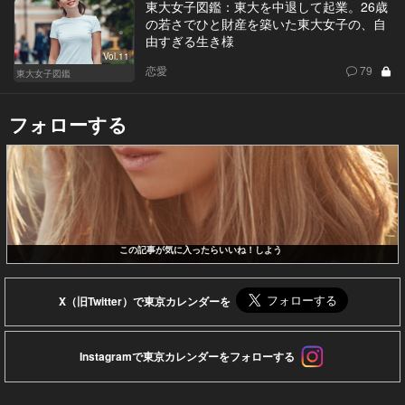
東大女子図鑑：東大を中退して起業。26歳
の若さでひと財産を築いた東大女子の、自
由すぎる生き様
Vol.11
恋愛
79
東大女子図鑑
フォローする
この記事が気に入ったらいいね！しよう
X（旧Twitter）で東京カレンダーを
Instagramで東京カレンダーをフォローする