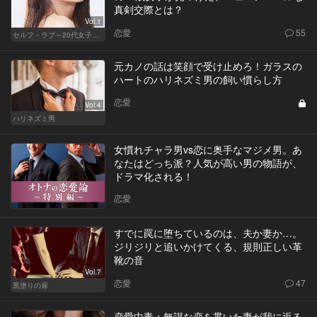
真剣交際とは？
Vol.1
恋愛
55
セルフ・ラブ～20代女子の矛盾～
元カノの話は笑顔で受け止めろ！ガラスの
ハートのハリネズミ男の飼い慣らし方
恋愛
Vol.4
ハリネズミ男
女慣れチャラ男vs恋に奥手なマジメ男。あ
なたはどっち派？人気が高い男の物語が、
ドラマ化される！
恋愛
すでに罠に堕ちているのは、夫か妻か…。
ジリジリと追いかけてくる、規則正しい革
靴の音
Vol.7
恋愛
47
黒塗りの扉
恋愛中毒：無謀な恋を貫いた妻が我に返る