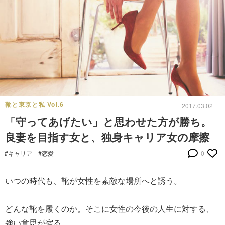
靴と東京と私 Vol.6
2017.03.02
「守ってあげたい」と思わせた方が勝ち。
良妻を目指す女と、独身キャリア女の摩擦
#キャリア
#恋愛
0
いつの時代も、靴が女性を素敵な場所へと誘う。
どんな靴を履くのか。そこに女性の今後の人生に対する、
強い意思が宿る。