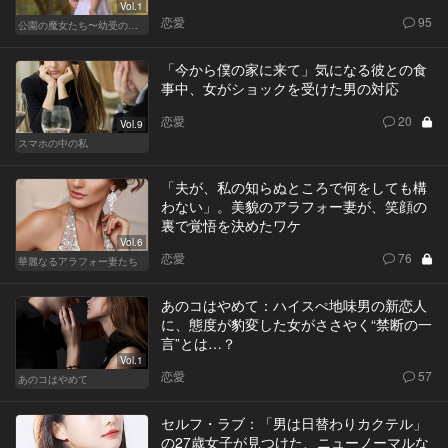
Vol.1
恋愛
95
公園の魔女たち〜幼受の世界〜
「今から僕の家に来て」気になる彼との食
事中、女がショックを受けた男の対応
恋愛
20
Vol.9
スマホの中の私
「夫が、私の知らぬところで何をしても構
わない」。美貌のアラフォー妻が、笑顔の
裏で覚悟を決めたワケ
Vol.6
恋愛
76
華麗なるアラフォー妻たち
あのコはやめて：ハイスぺ地味男の新恋人
に、態度が豹変した女がささやく“禁断の一
言”とは…？
Vol.1
恋愛
57
あのコはやめて
セルフ・ラブ：「男は日替わりカクテル」
の27歳女子が見つけた、ニューノーマルな