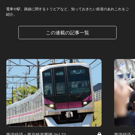
電車や駅、路線に関するトリビアなど、知っておきたい鉄道のあれこれをご
紹介。
この連載の記事一覧
東洋経済・東京鉄道事情 Vol.72
東洋経済・東