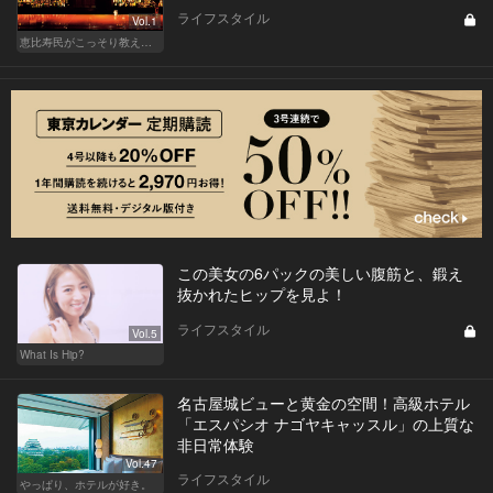
ライフスタイル
Vol.1
恵比寿民がこっそり教える、 “俺の恵比寿”
この美女の6パックの美しい腹筋と、鍛え
抜かれたヒップを見よ！
ライフスタイル
Vol.5
What Is Hip?
名古屋城ビューと黄金の空間！高級ホテル
「エスパシオ ナゴヤキャッスル」の上質な
非日常体験
Vol.47
ライフスタイル
やっぱり、ホテルが好き。