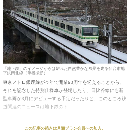
「地下鉄」のイメージからは離れた自然豊かな風景を走る仙台市地
下鉄南北線（筆者撮影）
東京メトロ銀座線が今年で開業90周年を迎えることから、
それを記念した特別仕様車が登場したり、日比谷線にも新
型車両が3月にデビューする予定だったりと、このところ鉄
道関連のニュースは地下鉄のト......
この記事の続きは月額プラン会員への加入、