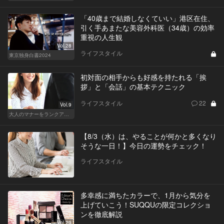
「40歳まで結婚しなくていい」港区在住、
引く手あまたな美容外科医（34歳）の効率
重視の人生観
Vol.28
ライフスタイル
東京独身白書2024
初対面の相手からも好感を持たれる「挨
拶」と「会話」の基本テクニック
ライフスタイル
22
Vol.9
大人のマナーをランクアップせよ
【8/3（水）は、やることが何かと多くなり
そうな一日！】今日の運勢をチェック！
ライフスタイル
多幸感に満ちたカラーで、1月から気分を
上げていこう！SUQQUの限定コレクショ
ンを徹底解説
Vol.29