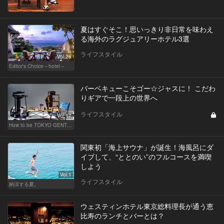
夏はすぐそこ！思いっきり非日常を味わえ
る海外のラグジュアリーホテル3選
ライフスタイル
Vol.26
Editor's Choice～hotel～
バーベキューこそゴー☆ジャスに！ こだわ
りギアで一段上の世界へ
ライフスタイル
Vol.17
How to be TOKYO GENTS 東京人よ、紳士たれ！
関東初「海上サウナ」が誕生！海風呂にダ
イブして、“ととのい”のフルコースを満喫
しよう
Vol.1
ライフスタイル
納涼する夏。
ウェスティンホテル東京総料理長が通う恵
比寿のランチとバーとは？