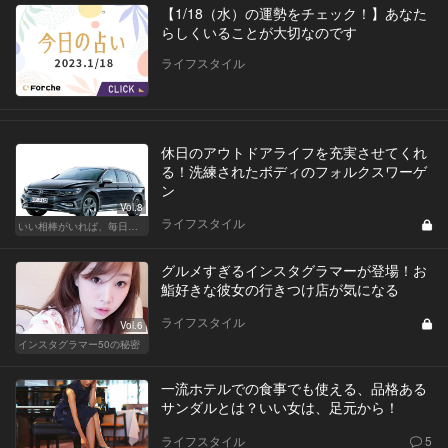
【1/18（水）の運勢をチェック！】あなた
らしくいることが大切なのです
ライフスタイル
休日のアウトドアライフを充実させてくれ
る！洗練されたボディのフォルクスワーゲ
ン
Vol.8
ライフスタイル
いい相棒がいれば、毎日が楽しい。クルマがあるとできること
グルメすぎるインスタグラマーが登場！お
鮨好きな彼女の行きつけ店が気になる
ライフスタイル
Vol.6
インスタグラマー50の秘密
一流ホテルでの食事でも使える、品格ある
サンダルとは？いい女は、足元から！
ライフスタイル
5