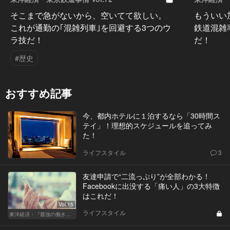
そこまで急がないから、空いてて欲しい。
もういい
これが通勤の｢混雑列車｣を回避する3つのウ
鉄道混雑
ラ技だ！
だ！
#歴史
おすすめ記事
今、都内ホテルに１泊するなら「30時間ス
テイ」！理想的スケジュールを追ってみ
た！
ライフスタイル
3
友達申請で“二流っぷり”が全部わかる！
Facebookに出没する「痛い人」の3大特徴
はこれだ！
Vol.15
ライフスタイル
東洋経済：『最強の働き方』『一流の育て方』