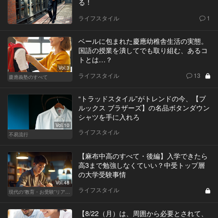
る！
ライフスタイル
1
ベールに包まれた慶應幼稚舎生活の実態。
国語の授業を潰してでも取り組む、あるコ
トとは…？
Vol.3
ライフスタイル
13
慶應義塾のすべて
“トラッドスタイル”がトレンドの今、【ブ
ルックス ブラザーズ】の名品ボタンダウン
シャツを手に入れろ
Vol.10
ライフスタイル
不易流行
【麻布中高のすべて・後編】入学できたら
高3まで勉強しなくていい？中受トップ層
の大学受験事情
Vol.48
ライフスタイル
現代の“教育・お受験”リアルドキュメント
【8/22（月）は、周囲から必要とされて、