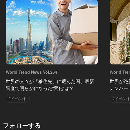
World Trend News Vol.264
World Tre
世界の人々が「移住先」に選んだ国、最新
世界が絶
調査で明らかになった“変化”は？
ナンバー
#イベント
#イベン
フォローする