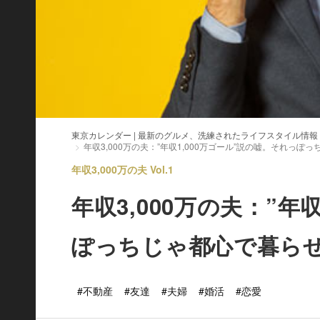
東京カレンダー | 最新のグルメ、洗練されたライフスタイル情報
年収3,000万の夫：”年収1,000万ゴール”説の嘘。それっぽ
年収3,000万の夫 Vol.1
年収3,000万の夫：”年
ぽっちじゃ都心で暮ら
#不動産
#友達
#夫婦
#婚活
#恋愛