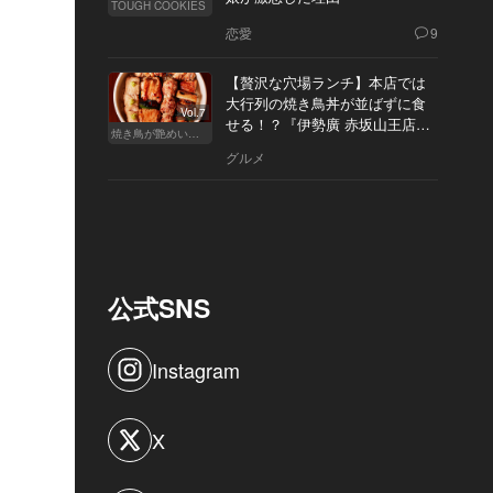
TOUGH COOKIES
恋愛
9
【贅沢な穴場ランチ】本店では
大行列の焼き鳥丼が並ばずに食
Vol.7
せる！？『伊勢廣 赤坂山王店』
焼き鳥が艶めいてきた
へ
グルメ
公式SNS
Instagram
X