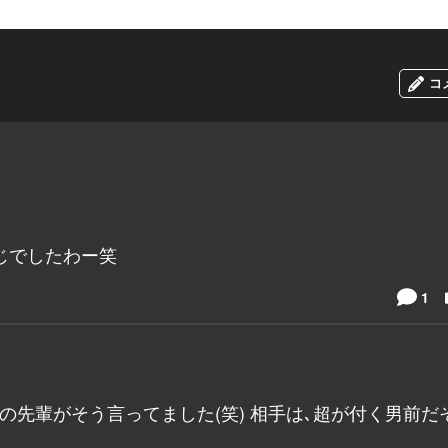
コ
じでしたわー笑
1
の先輩がそう言ってました(笑) 相手は､超が付く男前だ