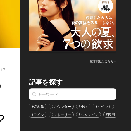
広告掲載はこちら≫
.17
記事を探す
っ
#焼き鳥
#カウンター
#小説
#イベント
#港区
#ワイン
#ストーリー
#シャンパン
#採用
#恋