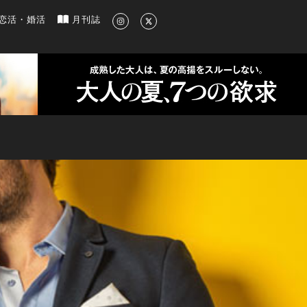
新のグルメ、洗練されたライフスタイル情報
恋活・婚活
月刊誌