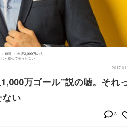
連載
年収3,000万の夫
っちじゃ都心で暮らせない
2017.01
収1,000万ゴール”説の嘘。それ
せない
3