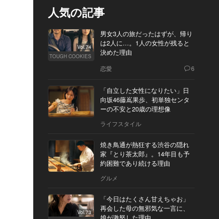
人気の記事
男女3人の旅だったはずが、帰り
は2人に…。1人の女性が残ると
Vol.74
決めた理由
TOUGH COOKIES
恋愛
6
「自立した女性になりたい」日
向坂46藤嶌果歩、初単独センタ
ーの不安と20歳の理想像
ライフスタイル
焼き鳥通が熱狂する渋谷の隠れ
家『とり茶太郎』。14年目も予
約困難であり続ける理由
グルメ
「今日はたくさん甘えちゃお」
再会した母の無邪気な一言に、
Vol.73
娘が激怒した理由