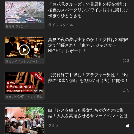
「お花見クルーズ」で目黒川の桜を堪能！
桜色のスパークリングワイン片手に楽しむ
優雅なひとときを
Vol.1
ライフスタイル
お花見に行こう！
真夏の夜の夢は実るのか！？女性は30歳限
定で開催された『東カレ ジャスサー
NIGHT』レポート！
Vol.11
3
東カレイベントレポート
【受付終了】求む！アラフォー男性！『灼
熱の40歳Night』を2月27日（火）に開催！
5
Vol.20
東カレNIGHT イベント募集
白ドレスを纏った美女たちが六本木に集
結！大人を高揚させるサマーイベントとは
グルメ