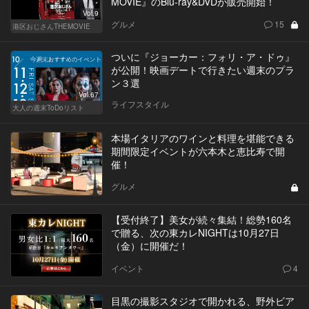
MOVIE』のBlu-ray&DVDが販売開始！
Vol.9
グルメ
15
港区おじさんTHEMOVIE
ついに『ジョーカー：フォリ・ア・ドゥ』
が公開！映画デートで行きたい週末のプラ
ン３選
Vol.67
ライフスタイル
大人の週末ToDoリスト
本場イタリアのワインと料理を堪能できる
期間限定イベントが六本木と恵比寿で開
催！
グルメ
【受付終了】美女が続々集結！総勢160名
で贈る、次の東カレNIGHTは10月27日
（金）に開催だ！
イベント
4
目黒の撮影スタジオで開かれる、野外ビア