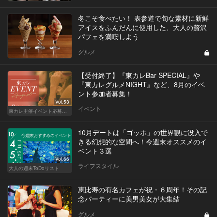
冬こそ食べたい！ 表参道で旬な素材に新鮮
アイスをふんだんに使用した、大人の贅沢
パフェを満喫しよう
グルメ
【受付終了】『東カレBar SPECIAL』や
『東カレグルメNIGHT』など、8月のイベ
ント参加者募集！
Vol.53
イベント
東カレ主催イベント応募詳細記事一覧
10月デートは「ゴッホ」の世界観に没入で
きる幻想的な空間へ！今週末オススメのイ
ベント３選
Vol.66
ライフスタイル
大人の週末ToDoリスト
恵比寿の有名カフェが祝・６周年！その記
念パーティーに美男美女が大集結
グルメ