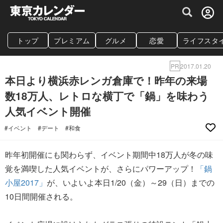
グルメ情報・プレミアムレストラン予約サイト
トップ
プレミアム
グルメ
恋愛
ライフスタ
PR
2017.01.20
本日より横浜赤レンガ倉庫で！昨年の来場
数18万人、レトロな横丁で「鍋」を味わう
人気イベント開催
#イベント
#デート
#和食
昨年初開催にも関わらず、イベント期間中18万人が冬の味
覚を満喫した人気イベントが、さらにパワーアップ！
「鍋
小屋2017」
が、いよいよ本日1/20（金）～29（日）までの
10日間開催される。