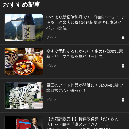
おすすめ記事
6/29より新宿伊勢丹で！ 『獺祭バー』まで
ある、純米大吟醸150銘柄集結の日本酒イ
ベント開催
グルメ
今すぐ予約するしかない！東カレ読者に豪
華トリュフご飯を無料サービス！
グルメ
巨匠のアート作品が間近に！丸の内に潜む
非日常に心が躍った！
グルメ
【大好評販売中】特典映像盛りだくさん！
大ヒット映画『港区おじさん THE