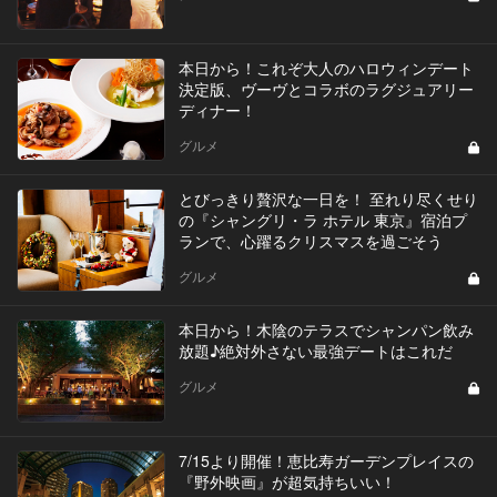
本日から！これぞ大人のハロウィンデート
決定版、ヴーヴとコラボのラグジュアリー
ディナー！
グルメ
とびっきり贅沢な一日を！ 至れり尽くせり
の『シャングリ・ラ ホテル 東京』宿泊プ
ランで、心躍るクリスマスを過ごそう
グルメ
本日から！木陰のテラスでシャンパン飲み
放題♪絶対外さない最強デートはこれだ
グルメ
7/15より開催！恵比寿ガーデンプレイスの
『野外映画』が超気持ちいい！