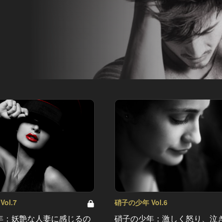
ol.7
硝子の少年 Vol.6
年：妖艶な人妻に感じるの
硝子の少年：激しく怒り、泣