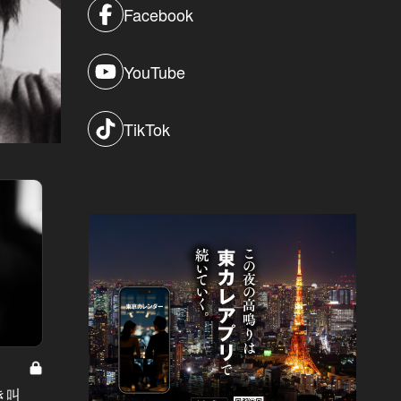
Facebook
YouTube
TikTok
硝子の少年 Vol.5
硝子の少年
き叫
硝子の少年：従順な恋人より、手に
硝子の