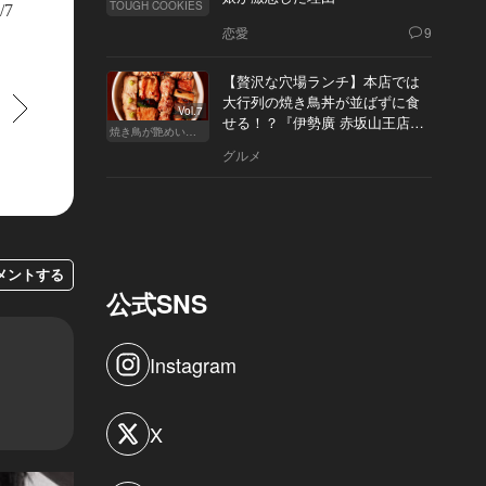
TOUGH COOKIES
/7
恋愛
9
【贅沢な穴場ランチ】本店では
大行列の焼き鳥丼が並ばずに食
すすむ
Vol.7
せる！？『伊勢廣 赤坂山王店』
焼き鳥が艶めいてきた
へ
グルメ
メントする
公式SNS
Instagram
X