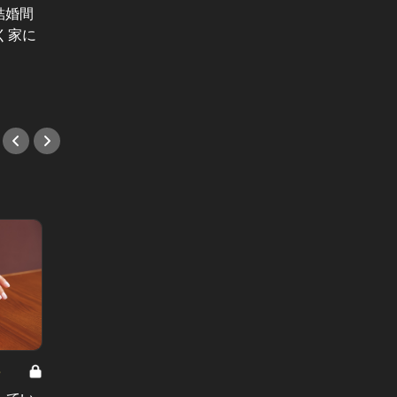
独身。一見完璧なのに、彼氏として
い」2
結婚間
圧倒的に足りていないコト
に…3
く家に
#小説
#小説
8
男と女の答えあわせ【A】 Vol.308