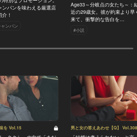
夏の特別なプロモーション。
Age33～分岐点の女たち～：
ャンパンを味わえる厳選店
近の29歳女。彼が約束より早
紹介！
来て、衝撃的な告白を…
シャンパン
#小説
 Vol.15
男と女の答えあわせ【Q】 Vol.30