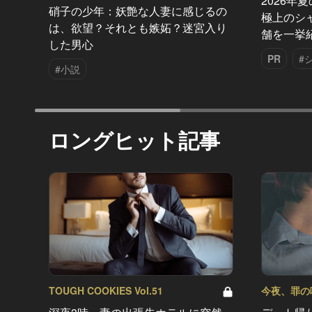
2026年
硝子の少年：妖艶な人妻に感じるの
極上のシ
は、欲望？それとも嫉妬？迷宮入り
舗を一挙
した男心
PR
#
#小説
ロングヒット記事
TOUGH COOKIES Vol.51
今夜、罪の味を