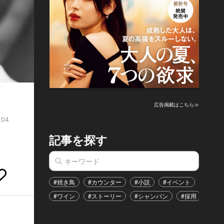
広告掲載はこちら≫
.04
記事を探す
#焼き鳥
#カウンター
#小説
#イベント
#港区
#ワイン
#ストーリー
#シャンパン
#採用
#恋