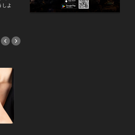
うしよ
入らぬ悪い女に目が眩む。ピュアな
する彼
男の卑しい想い
擦り切
#小説
#小説
男と女の答えあわせ【Q】 Vol.274
30歳にな
年収1,200万、M＆A会社勤務の31歳
「マッ