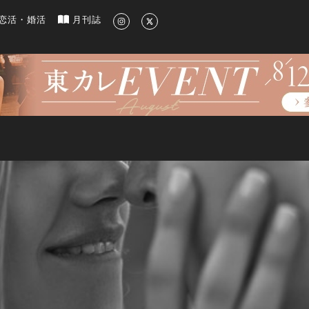
新のグルメ、洗練されたライフスタイル情報
恋活・婚活
月刊誌