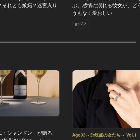
？それとも嫉妬？迷宮入り
ぶ。感情に溺れる彼女が、ど
うもなく愛おしい
#小説
エ・シャンドン」が贈る、
Age33～分岐点の女たち～ Vol.1