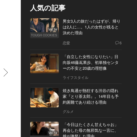
人気の記事
男女3人の旅だったはずが、帰り
は2人に…。1人の女性が残ると
Vol.74
決めた理由
TOUGH COOKIES
恋愛
6
「自立した女性になりたい」日
向坂46藤嶌果歩、初単独センタ
ーの不安と20歳の理想像
すすむ
ライフスタイル
焼き鳥通が熱狂する渋谷の隠れ
家『とり茶太郎』。14年目も予
約困難であり続ける理由
グルメ
「今日はたくさん甘えちゃお」
再会した母の無邪気な一言に、
Vol.73
娘が激怒した理由