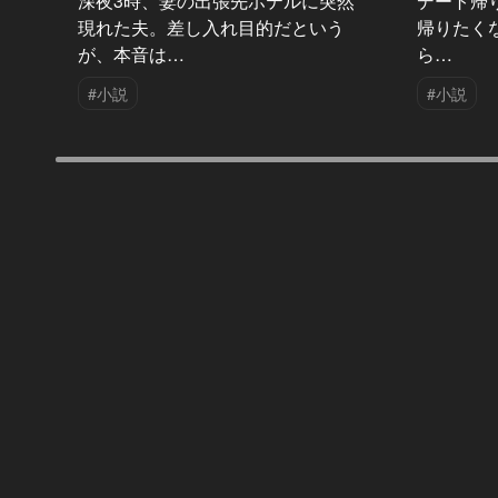
深夜3時、妻の出張先ホテルに突然
デート帰
現れた夫。差し入れ目的だという
帰りたく
が、本音は…
ら…
#小説
#小説