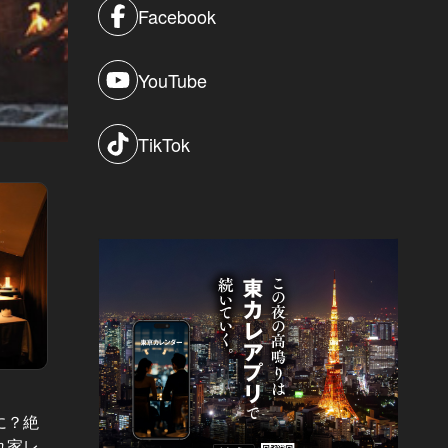
Facebook
YouTube
TikTok
裏軽井沢 Vol.5
裏軽井沢 
に？絶
一流の男が軽井沢を選ぶ7つの理
定番土
れ家レ
由。ビジネスでもプライペートでも
席の名