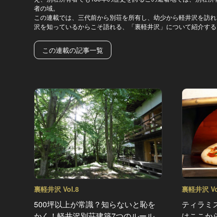
者の域。
この連載では、三代前から別荘を所有し、幼少から軽井沢を訪れ
沢を知っているからこそ語れる、「裏軽井沢」について紹介する
この連載の記事一覧
裏軽井沢 Vol.8
裏軽井沢 Vo
500坪以上が常識？知らないと恥を
ティラミ
かく！軽井沢別荘建築7つのルール
はここか