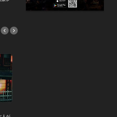
一石二鳥だった！
ドキの
#旅行
#旅行
都会の喧噪を離れて。 Vol.54
都会の喧噪
恋人との古都デートに！ 京都に行
恋人と
大人が