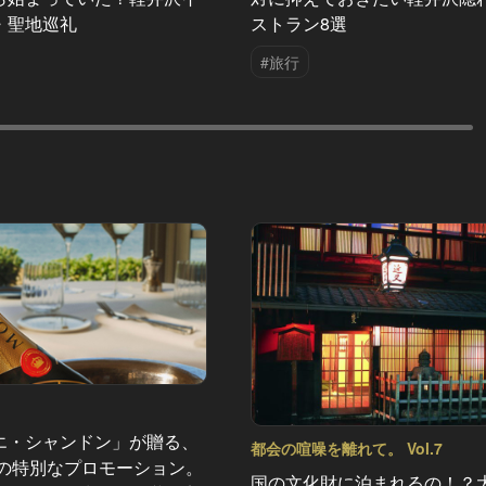
・聖地巡礼
ストラン8選
#旅行
エ・シャンドン」が贈る、
都会の喧噪を離れて。 Vol.7
夏の特別なプロモーション。
国の文化財に泊まれるの！？