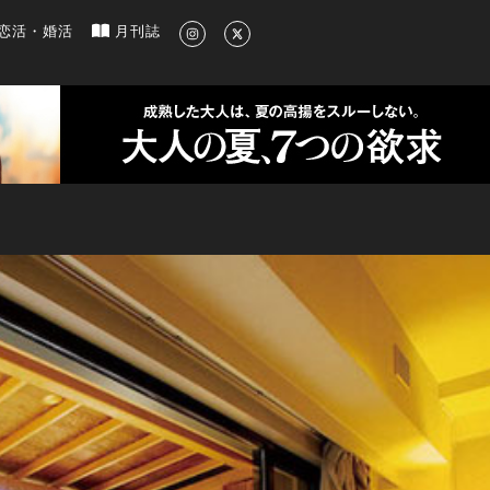
新のグルメ、洗練されたライフスタイル情報
恋活・婚活
月刊誌