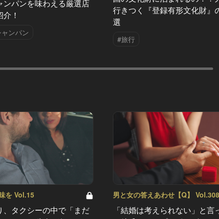
ャンパンを味わえる厳選店
行きつく『登録有形文化財』
紹介！
選
シャンパン
#旅行
 Vol.15
男と女の答えあわせ【Q】 Vol.30
り、タクシーの中で「まだ
「結婚は考えられない」と言