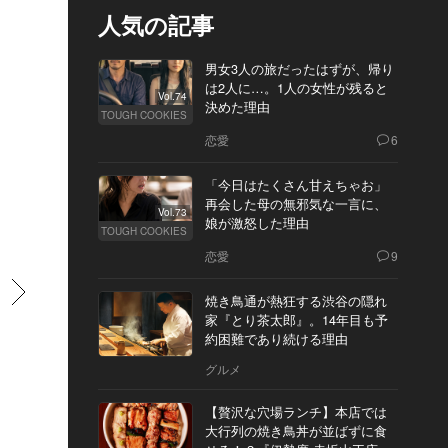
人気の記事
男女3人の旅だったはずが、帰り
は2人に…。1人の女性が残ると
Vol.74
決めた理由
TOUGH COOKIES
恋愛
6
「今日はたくさん甘えちゃお」
再会した母の無邪気な一言に、
Vol.73
娘が激怒した理由
TOUGH COOKIES
恋愛
9
すすむ
焼き鳥通が熱狂する渋谷の隠れ
家『とり茶太郎』。14年目も予
約困難であり続ける理由
グルメ
【贅沢な穴場ランチ】本店では
大行列の焼き鳥丼が並ばずに食