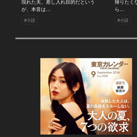
現れた夫。差し入れ目的だという
帰りたく
が、本音は…
ら…
#小説
#小説