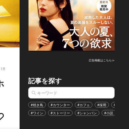
広告掲載はこちら≫
.18
記事を探す
ホ
#焼き鳥
#カウンター
#カフェ
#採用
#恋愛
#ワイン
#ストーリー
#シャンパン
#小説
#イ