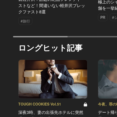
極上のシ
ストなど！間違いない軽井沢ブレッ
舗を一挙
クファスト8選
PR
#
#旅行
ロングヒット記事
TOUGH COOKIES Vol.51
今夜、罪の味を
深夜3時、妻の出張先ホテルに突然
デート帰