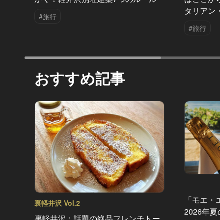
タリアン
#旅行
#旅行
おすすめ記事
「モエ・
裏軽井沢 Vol.2
2026年
裏軽井沢：話題の絶品フレンチトー