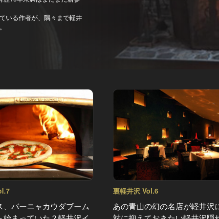
ている作者が、隅々まで軽井
。
l.7
裏軽井沢 Vol.6
ス、バーニャカウダブーム
あの青山の幻の名店が軽井沢
ら始まっていた？軽井沢イ
対に抑えておきたい軽井沢隠