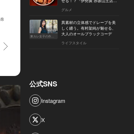
せる！？『伊勢廣 赤坂山王店』
へ
グルメ
/8
異素材の立体感でドレープを美
しく纏う。有村架純が魅せる、
Vol.53
大人のオールブラックコーデ
東カレ女子の作り方
ライフスタイル
すすむ
公式SNS
Instagram
X