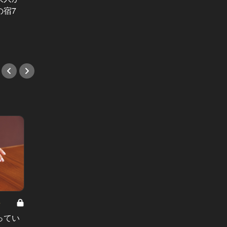
くなら和情緒あふれる京町屋に泊る
南国の
の宿7
べし
ト8選
#旅行
#旅行
8
男と女の答えあわせ【A】 Vol.308
ってい
結婚願望ゼロだった27歳男性が、交