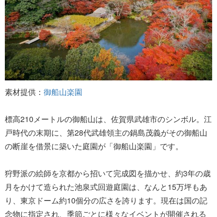
素材提供：
御船山楽園
標高210メートルの御船山は、佐賀県武雄市のシンボル。江
戸時代の末期に、第28代武雄領主の鍋島茂義がその御船山
の断崖を借景に築いた庭園が「御船山楽園」です。
狩野派の絵師を京都から招いて完成図を描かせ、約3年の歳
月をかけて造られた池泉式回遊庭園は、なんと15万坪もあ
り、東京ドーム約10個分の広さを誇ります。現在は国の記
念物に指定され、季節ごとに様々なイベントが開催される