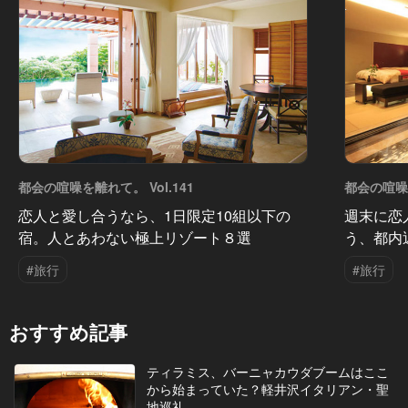
都会の喧噪を離れて。 Vol.141
都会の喧噪を
恋人と愛し合うなら、1日限定10組以下の
週末に恋
宿。人とあわない極上リゾート８選
う、都内
#旅行
#旅行
おすすめ記事
ティラミス、バーニャカウダブームはここ
から始まっていた？軽井沢イタリアン・聖
地巡礼