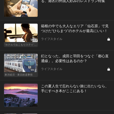
る、港区の外国人好みのレストラン特集
箱根の中でも大人なエリア「仙石原」で見
つけた“ひらまつ”のホテルが最高にいい！
ライフスタイル
Vol.2
“ホテルでおこもりステイ”が大人デートに最高の選択だ
幻となった、成田と羽田をつなぐ「都心直
通線」。必要性はあるのか？
ライフスタイル
Vol.2
東洋経済・東京鉄道事情
この夏人生で忘れらない旅に出たいなら、
手にすべき本がここにある！