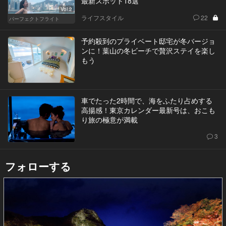
最新スポット18選
Vol.2
ライフスタイル
22
パーフェクトフライト
予約殺到のプライベート邸宅が冬バージョ
ンに！葉山の冬ビーチで贅沢ステイを楽し
もう
車でたった2時間で、海をふたり占めする
高揚感！東京カレンダー最新号は、おこも
り旅の極意が満載
3
フォローする