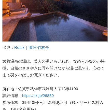
出典：
Relux｜御宿 竹林亭
武雄温泉の湯は、美人の湯ともいわれ、なめらかなのが特
徴。自然のささやきに耳を傾けながら湯に浸かり、心ゆく
まで羽をのばしお寛ぎください。
所在地：佐賀県武雄市武雄町大字武雄4100
詳細情報：
https://rlx.jp/26850
参考価格：39,610円〜／1名様あたり（税・サービス料込
み、1泊2名利用時）