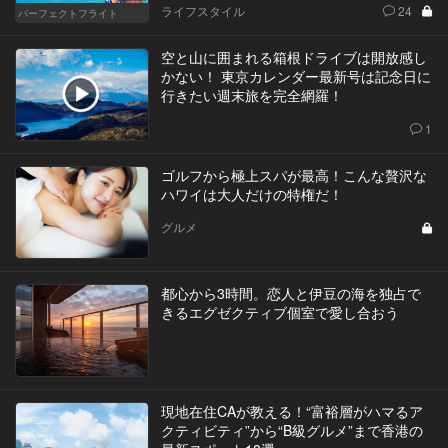
ライフスタイル
24
パーフェクトフライト
空と山に囲まれる箱根ドライブは開放感し
かない！ 東京カレンダー最新号は記念日に
行きたい週末旅を完全網羅！
1
ゴルフから極上スパが最高！こんな贅沢な
ハワイは大人だけの特権だ！
グルメ
都心から3時間。恋人と伊豆の海を独占で
きるエグゼクティブ個室で愛し合おう
現地在住CAが教える！“富裕層がハマるア
クティビティ”から“B級グルメ”まで香港の