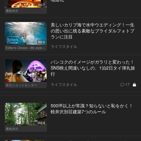
Vol.7
裏軽井沢
美しいカリブ海で水中ウエディング！一生
の思い出に残る素敵なブライダルフォトプ
ランに注目
Vol.2
ライフスタイル
Editor's Choice～life style～
バンコクのイメージがガラリと変わった！
SNS映え間違いなしの、1泊2日タイ弾丸旅
行
Vol.3
ライフスタイル
17
休日ジェットセッター
500坪以上が常識？知らないと恥をかく！
軽井沢別荘建築7つのルール
Vol.8
裏軽井沢