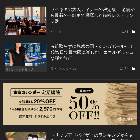
ワイキキの大人ディナーの決定版！ 老舗か
ら最新の一軒まで網羅した鉄板レストラン
５選
グルメ
1
有給取らずに魅惑の国・シンガポールへ！
1泊3日で最大限に楽しむ、エネルギッシュ
な弾丸旅行
Vol.5
ライフスタイル
24
休日ジェットセッター
トリップアドバイザーのランキングから見