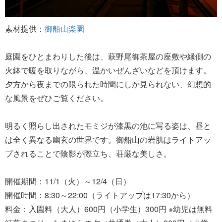
素材提供：
御船山楽園
庭園をひとまわりした後は、萩野尾御茶屋の座敷や縁側の
火鉢で暖を取りながら、温かいぜんざいなどを頂けます。
夕方から夜までの限られた時間にしか見られない、幻想的
な風景をぜひご覧ください。
明るく照らし出されたモミジが漆黒の池に写る姿は、昼と
は全く異なる幽玄の世界です。御船山の岩肌はライトアッ
プされることで陰影が際立ち、荘厳な美しさ。
開催期間：11/1（火）～12/4（日）
開催時間：8:30～22:00（ライトアップは17:30から）
料金：入園料（大人）600円（小学生）300円 ※幼児は無料