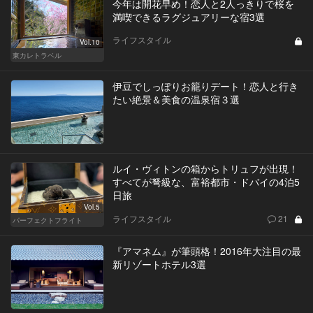
今年は開花早め！恋人と2人っきりで桜を
満喫できるラグジュアリーな宿3選
ライフスタイル
Vol.10
東カレトラベル
伊豆でしっぽりお籠りデート！恋人と行き
たい絶景＆美食の温泉宿３選
ルイ・ヴィトンの箱からトリュフが出現！
すべてが弩級な、富裕都市・ドバイの4泊5
日旅
Vol.5
ライフスタイル
21
パーフェクトフライト
『アマネム』が筆頭格！2016年大注目の最
新リゾートホテル3選