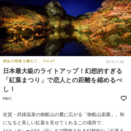
都会の喧噪を離れて。 Vol.87
2016.11.06
日本最大級のライトアップ！幻想的すぎる
「紅葉まつり」で恋人との距離を縮めるべ
し！
#旅行
佐賀・武雄温泉の御船山の麓に広がる「御船山楽園」。秋
になると美しい紅葉を見せてくれるこの場所で、
11/1（火）〜12/4（日）まで開催される幻想的な「紅葉ま