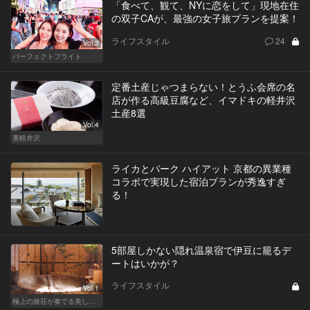
「食べて、観て、NYに恋をして」現地在住
の双子CAが、最強の女子旅プランを提案！
ライフスタイル
24
Vol.3
パーフェクトフライト
定番土産じゃつまらない！とうふ会席の名
店が作る高級豆腐など、イマドキの軽井沢
土産8選
Vol.4
裏軽井沢
ライカとパーク ハイアット 京都の異業種
コラボで実現した宿泊プランが秀逸すぎ
る！
5部屋しかない隠れ温泉宿で伊豆に籠るデ
ートはいかが？
ライフスタイル
Vol.1
極上の旅荘が奏でる美しき寛ぎ