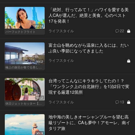
「絶対、行ってみて！」ハワイを愛する美
人CAが選んだ、絶景と美食。心のベスト
17を発表！
Vol.14
ライフスタイル
22
パーフェクトフライト
富士山を眺めながら温泉に入るには、だい
ぶ良い季節になってきました
ライフスタイル
Vol.2
極上の旅荘が奏でる美しき寛ぎ
台湾ってこんなにキラキラしてたの！？
「ワンランク上の台北旅行」を1泊2日で実
現する厳選12箇所
Vol.2
ライフスタイル
13
休日ジェットセッター【厳選スポット編】
地中海の美しきオーシャンブルーを望む高
級リゾートに、CAも夢中！アモーレ、南イ
タリア旅
Vol.9