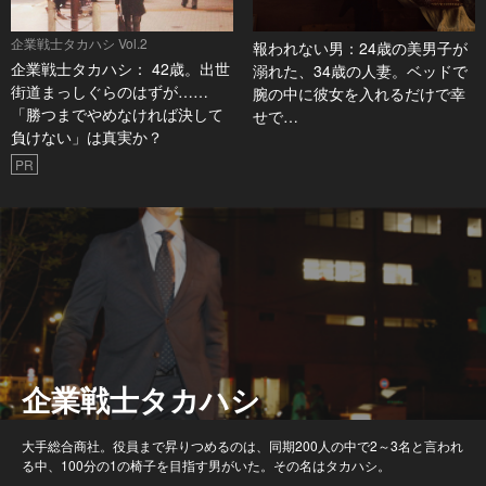
企業戦士タカハシ Vol.2
報われない男：24歳の美男子が
企業戦士タカハシ： 42歳。出世
溺れた、34歳の人妻。ベッドで
街道まっしぐらのはずが……
腕の中に彼女を入れるだけで幸
「勝つまでやめなければ決して
せで…
負けない」は真実か？
PR
企業戦士タカハシ
大手総合商社。役員まで昇りつめるのは、同期200人の中で2～3名と言われ
る中、100分の1の椅子を目指す男がいた。その名はタカハシ。