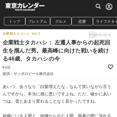
グルメ情報・プレミアムレストラン予約サイト
トップ
プレミアム
グルメ
恋愛
ライフスタ
企業戦士タカハシ Vol.3
PR
2016.10.14
企業戦士タカハシ： 左遷人事からの起死回
生を掴んだ男。最高峰に向けた戦いを続け
る46歳、タカハシの今
#小説
提供：サッポロビール株式会社
あいつ、会うなり「白髪増えたな」なんて笑いながら言う
んですから、本当に感じ悪いですよね。ただ、確かにあい
つは、昔とあまり変わることなく若かったですね。
組織にいる人間と、組織から出た人間。両者の間に流れる