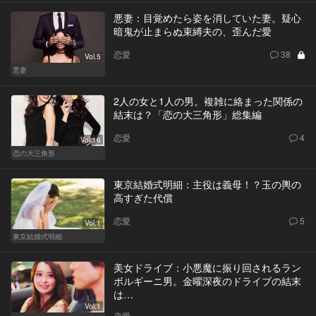
悪妻：目覚めたら姿を消していた妻。疑心
暗鬼が止まらぬ束縛夫の、歪んだ愛
恋愛
38
Vol.5
悪妻
2人の女と1人の男。複雑に絡まった関係の
結末は？「恋の大三角形」総集編
恋愛
4
Vol.16
恋の大三角形
東京結婚式明細：主役は義母！？玉の輿の
高すぎた代償
恋愛
5
Vol.1
東京結婚式明細
美女ドライブ：小悪魔に振り回されるラン
ボルギーニ男。金曜深夜のドライブの結末
は…
Vol.1
恋愛