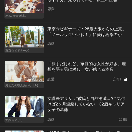
恋愛
Vol.1
ホムパのお作法
東京☆ビギナーズ：28歳大阪からの上京。
「ノールックいいね！」に愛はあるのか
恋愛
Vol.1
東京☆ビギナーズ
「派手だけれど、家庭的な女性が好き」理
想を語る男に対し、女が感じる本音
恋愛
31
Vol.199
男と女の答えあわせ【A】
女課長アリサ：“彼氏と自然消滅...？” 気付
けば2ヶ月連絡していない、32歳キャリア
女子の葛藤
Vol.1
恋愛
95
女課長アリサ