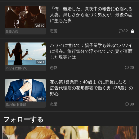
「俺…離婚した」真夜中の報告に心揺れる
人妻。淋しさから近づく男女が、最後の恋
に堕ちた夜
Vol.10
恋愛
82
最後の恋
ハワイに憧れて：親子留学も兼ねてハワイ
に滞在。旅行気分で浮かれていた妻が直面
した現実とは
Vol.1
恋愛
20
ハワイに憧れて
花の第1営業部：40歳までに部長になる！
広告代理店の花形部署で働く男（35歳）の
野心
Vol.1
恋愛
80
花の第1営業部
フォローする