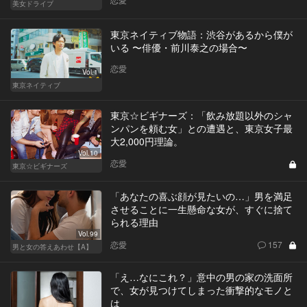
美女ドライブ
東京ネイティブ物語：渋谷があるから僕が
いる 〜俳優・前川泰之の場合〜
恋愛
Vol.1
東京ネイティブ
東京☆ビギナーズ：「飲み放題以外のシャ
ンパンを頼む女」との遭遇と、東京女子最
大2,000円理論。
Vol.10
恋愛
東京☆ビギナーズ
「あなたの喜ぶ顔が見たいの…」男を満足
させることに一生懸命な女が、すぐに捨て
られる理由
Vol.99
恋愛
157
男と女の答えあわせ【A】
「え…なにこれ？」意中の男の家の洗面所
で、女が見つけてしまった衝撃的なモノと
は