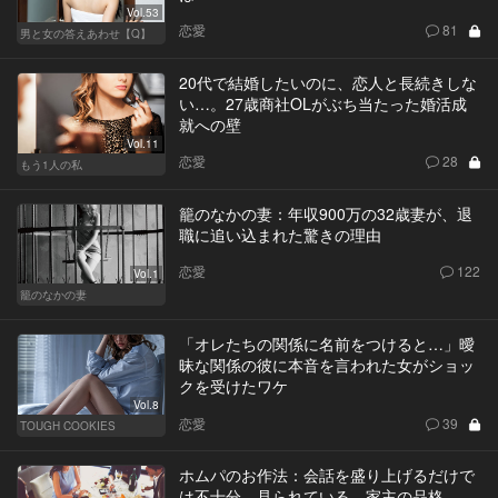
Vol.53
恋愛
81
男と女の答えあわせ【Q】
20代で結婚したいのに、恋人と長続きしな
い…。27歳商社OLがぶち当たった婚活成
就への壁
Vol.11
恋愛
28
もう1人の私
籠のなかの妻：年収900万の32歳妻が、退
職に追い込まれた驚きの理由
恋愛
122
Vol.1
籠のなかの妻
「オレたちの関係に名前をつけると…」曖
昧な関係の彼に本音を言われた女がショッ
クを受けたワケ
Vol.8
恋愛
39
TOUGH COOKIES
ホムパのお作法：会話を盛り上げるだけで
は不十分。見られている、家主の品格