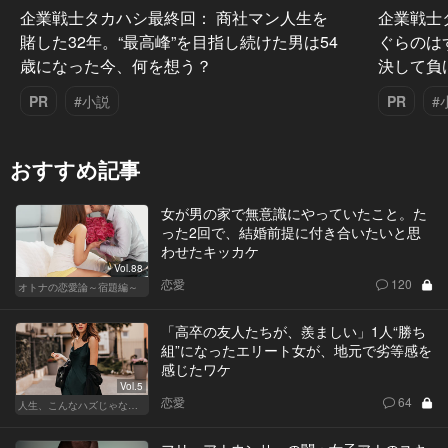
企業戦士タカハシ最終回： 商社マン人生を
企業戦士
賭した32年。“最高峰”を目指し続けた男は54
ぐらのは
歳になった今、何を想う？
決して負
PR
#小説
PR
#
おすすめ記事
女が男の家で無意識にやっていたこと。た
った2回で、結婚前提に付き合いたいと思
わせたキッカケ
Vol.88
恋愛
120
オトナの恋愛論～宿題編～
「高卒の友人たちが、羨ましい」1人“勝ち
組”になったエリート女が、地元で劣等感を
感じたワケ
Vol.5
恋愛
64
人生、こんなハズじゃなかった。～ハイスペの憂鬱～