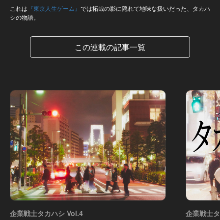
これは
『東京人生ゲーム』
では拓哉の影に隠れて地味な扱いだった、タカハ
シの物語。
この連載の記事一覧
企業戦士タカハシ Vol.4
企業戦士タカ