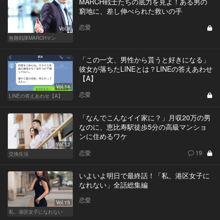
MARCH戦士たちの底力を見よ！ある男の
窮地に、差し伸べられた救いの手
恋愛
Vol.8
無難戦隊MARCHマン
「この一文、男性から貰うと好きになる」
彼女が落ちたLINEとは？LINEの答えあわせ
【A】
Vol.14
恋愛
LINEの答えあわせ【A】
「なんでこんなイイ家に？」月収20万の男
なのに、恵比寿駅徒歩5分の高級マンショ
ンに住めるワケ
Vol.12
恋愛
19
交換生活
いよいよ明日で最終話！「私、港区女子に
なれない」全話総集編
恋愛
Vol.15
私、港区女子になれない