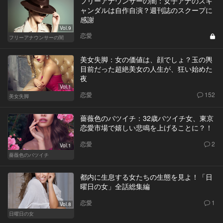
フリーアナウンサーの闇：女子アナのスキ
ャンダルは自作自演？週刊誌のスクープに
感謝
Vol.9
恋愛
フリーアナウンサーの闇
美女失脚：女の価値は、顔でしょ？玉の輿
目前だった超絶美女の人生が、狂い始めた
夜
Vol.1
恋愛
152
美女失脚
薔薇色のバツイチ：32歳バツイチ女、東京
恋愛市場で嬉しい悲鳴を上げることに？！
恋愛
2
Vol.1
薔薇色のバツイチ
都内に生息する女たちの生態を見よ！「日
曜日の女」全話総集編
恋愛
1
Vol.8
日曜日の女