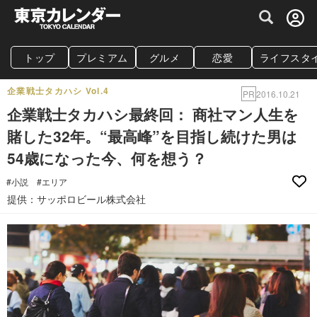
グルメ情報・プレミアムレストラン予約サイト
トップ
プレミアム
グルメ
恋愛
ライフスタ
企業戦士タカハシ Vol.4
PR
2016.10.21
企業戦士タカハシ最終回： 商社マン人生を
賭した32年。“最高峰”を目指し続けた男は
54歳になった今、何を想う？
#小説
#エリア
提供：サッポロビール株式会社