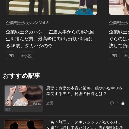
企業戦士タカハシ Vol.3
企業戦士タカ
企業戦士タカハシ： 左遷人事からの起死回
企業戦士
生を掴んだ男。最高峰に向けた戦いを続け
ぐらのは
る46歳、タカハシの今
決して負
PR
#小説
PR
#
おすすめ記事
悪妻：良妻の本音と策略。穏やかな幸せを
享受する夫の、秘密の日課とは？
恋愛
96
Vol.12
悪妻
「もう無理…」スキンシップがないのも、
女遊びも許してきたけど…。妻が離婚を決