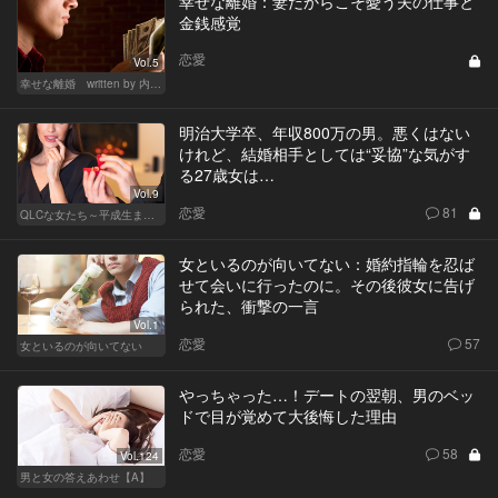
幸せな離婚：妻だからこそ憂う夫の仕事と
金銭感覚
恋愛
Vol.5
幸せな離婚 written by 内埜さくら
明治大学卒、年収800万の男。悪くはない
けれど、結婚相手としては“妥協”な気がす
る27歳女は…
Vol.9
恋愛
81
QLCな女たち～平成生まれのジレンマ～
女といるのが向いてない：婚約指輪を忍ば
せて会いに行ったのに。その後彼女に告げ
られた、衝撃の一言
Vol.1
恋愛
57
女といるのが向いてない
やっちゃった…！デートの翌朝、男のベッ
ドで目が覚めて大後悔した理由
恋愛
58
Vol.124
男と女の答えあわせ【A】