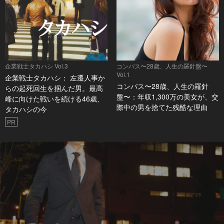
企業戦士タカハシ Vol.3
コンパス〜28歳、人生の羅針盤〜
Vol.1
企業戦士タカハシ： 左遷人事か
コンパス〜28歳、人生の羅針
らの起死回生を掴んだ男。最高
盤〜：年収1,300万の美女が、交
峰に向けた戦いを続ける46歳、
際中の男を捨てた残酷な理由
タカハシの今
PR