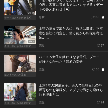
心理。素直に答える男はバカを見る：デー
トの答えあわせ【A】
Vol.16
恋愛
153
デートの答えあわせ【A】
上智の院まで出たのに、就活は惨敗。不本
意な会社に内定し、働く前から転職を考え
始め…
Vol.4
恋愛
27
今日、私たちはあの街で
ハイスペ女子の終わりなき苦悩。プライド
が許さなかった「普通の幸せ」
恋愛
50
Vol.4
はいすぺさんが通る
上京4年の26歳女子。美人で性格良しの芦
屋育ちのお嬢様が、アプリで男から避けら
れる理由とは
Vol.2
恋愛
24
今日、私たちはあの街で