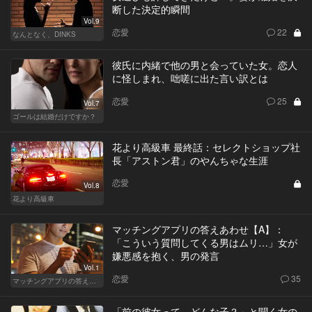
断した決定的瞬間
Vol.9
恋愛
22
なんとなく、DINKS
彼氏に内緒で他の男と会っていた女。恋人
に怪しまれ、咄嗟に出た言い訳とは
恋愛
25
Vol.7
ゴールは結婚だけですか？
花より高級車 最終話：セレクトショップ社
長「アストン君」のやんちゃな生涯
恋愛
Vol.8
花より高級車
マッチングアプリの答えあわせ【A】：
「こういう質問してくる男はムリ…」女が
嫌悪感を抱く、男の発言
Vol.1
恋愛
35
マッチングアプリの答えあわせ【A】
「前の彼女って、どんな子？」と聞く女の