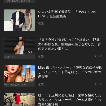
リアル働きマン葉子！黒革の編集手帳 written by 内埜さくら
いよいよ明日で最終話！「それも1つの
LOVE」全話総集編
恋愛
サヨナラH：“夫婦ごっこ”を終えた、37歳
女の孤独な夜。離婚後の傷心を癒した、昔
の男との思い出とは
Vol.1
恋愛
73
サヨナラH
Miss 東大生ハンター：「優秀な遺伝子が欲
しい！」エリート男を狙う、インカレ女の
黒歴史
Vol.1
恋愛
83
Miss 東大生ハンター
続・二子玉川の妻たちは：栄華を極めた元
カリスマ・サロネーゼ。ブーム終焉からの
意外な復活劇