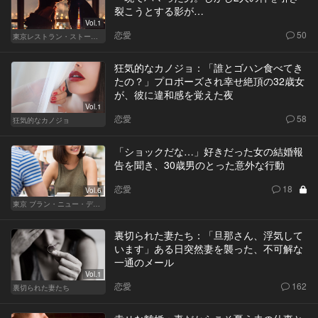
裂こうとする影が…
Vol.1
恋愛
50
東京レストラン・ストーリー
狂気的なカノジョ：「誰とゴハン食べてき
たの？」プロポーズされ幸せ絶頂の32歳女
が、彼に違和感を覚えた夜
Vol.1
恋愛
58
狂気的なカノジョ
「ショックだな…」好きだった女の結婚報
告を聞き、30歳男のとった意外な行動
恋愛
18
Vol.6
東京 ブラン・ニュー・デイズ
裏切られた妻たち：「旦那さん、浮気して
います」ある日突然妻を襲った、不可解な
一通のメール
Vol.1
恋愛
162
裏切られた妻たち