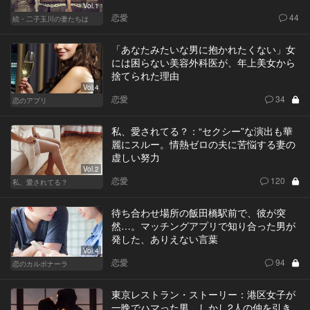
Vol.1
恋愛
44
続・二子玉川の妻たちは
「あなたみたいな男に抱かれたくない」女
には困らない美容外科医が、年上美女から
捨てられた理由
Vol.4
恋愛
34
恋のアプリ
私、愛されてる？：“セクシー”な演出も華
麗にスルー。情熱ゼロの夫に苦悩する妻の
虚しい努力
Vol.2
恋愛
120
私、愛されてる？
待ち合わせ場所の飯田橋駅前で、彼が突
然…。マッチングアプリで知り合った男が
発した、ありえない言葉
Vol.4
恋愛
94
恋のカルボナーラ
東京レストラン・ストーリー：港区女子が
一晩でハマった男。しかし2人の仲を引き