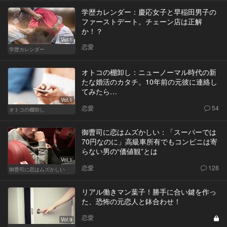
学歴カレンダー：慶応女子と早稲田男子の
ファーストデート。チェーン店は正解
か！？
Vol.1
恋愛
学歴カレンダー
オトコの棚卸し：ニューノーマル時代の新
たな婚活のカタチ。10年前の元彼に連絡し
てみたら…
Vol.1
恋愛
54
オトコの棚卸し
御曹司に恋はムズかしい：「スーパーでは
70円なのに」高級車所有でもコンビニは寄
らない男の“価値観”とは
Vol.1
恋愛
128
御曹司に恋はムズかしい
リアル働きマン葉子！勝手に合い鍵を作っ
た、恐怖の元恋人と鉢合わせ！
恋愛
Vol.9