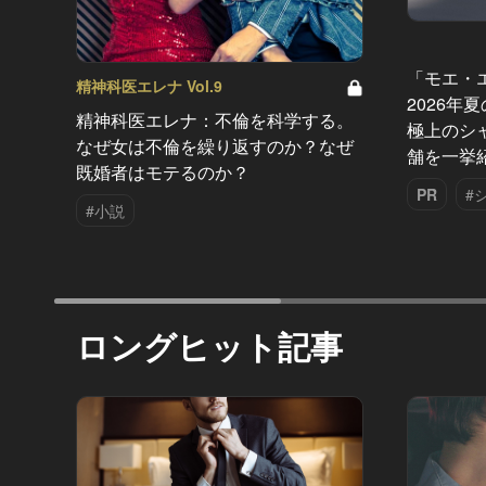
「モエ・
精神科医エレナ Vol.9
2026年
精神科医エレナ：不倫を科学する。
極上のシ
なぜ女は不倫を繰り返すのか？なぜ
舗を一挙
既婚者はモテるのか？
PR
#
#小説
ロングヒット記事