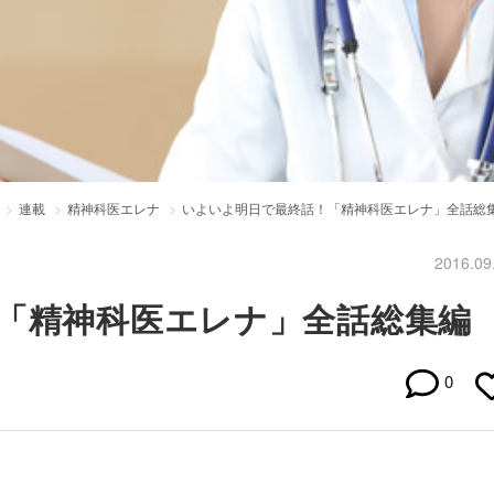
連載
精神科医エレナ
いよいよ明日で最終話！「精神科医エレナ」全話総
2016.09
「精神科医エレナ」全話総集編
0