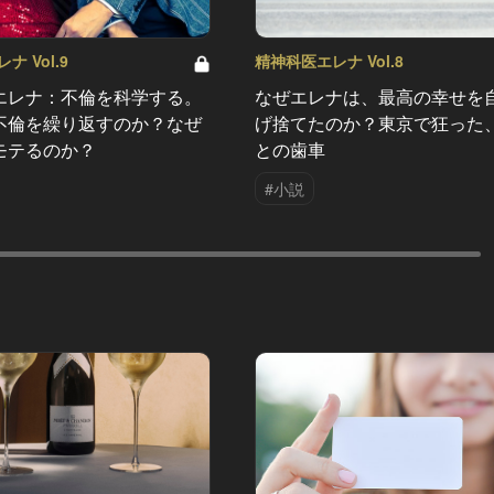
 Vol.9
精神科医エレナ Vol.8
エレナ：不倫を科学する。
なぜエレナは、最高の幸せを
不倫を繰り返すのか？なぜ
げ捨てたのか？東京で狂った
モテるのか？
との歯車
#小説