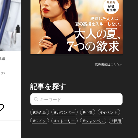
集編
広告掲載はこちら≫
.27
記事を探す
#焼き鳥
#カウンター
#小説
#イベント
#港区
#ワイン
#ストーリー
#シャンパン
#採用
#恋