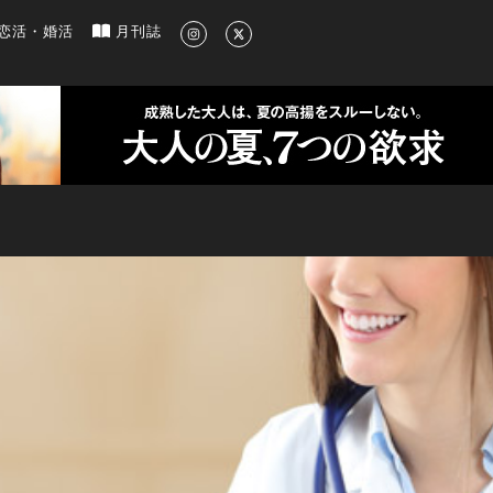
新のグルメ、洗練されたライフスタイル情報
恋活・婚活
月刊誌