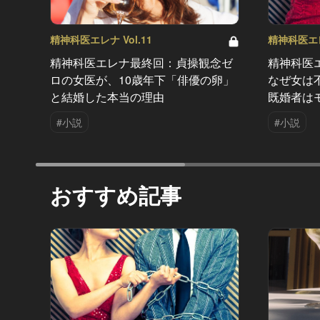
精神科医エレナ Vol.11
精神科医エレナ
精神科医エレナ最終回：貞操観念ゼ
精神科医
ロの女医が、10歳年下「俳優の卵」
なぜ女は
と結婚した本当の理由
既婚者は
#小説
#小説
おすすめ記事