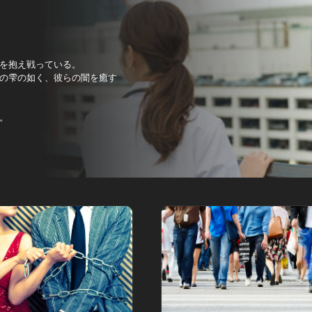
を抱え戦っている。
の雫の如く、彼らの闇を癒す
。