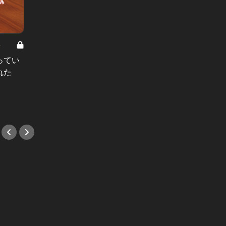
8
男と女の答えあわせ【A】 Vol.308
ってい
結婚願望ゼロだった27歳男性が、交
れた
際2年で突然プロポーズ。彼の心が
変わった“理由”とは
#小説