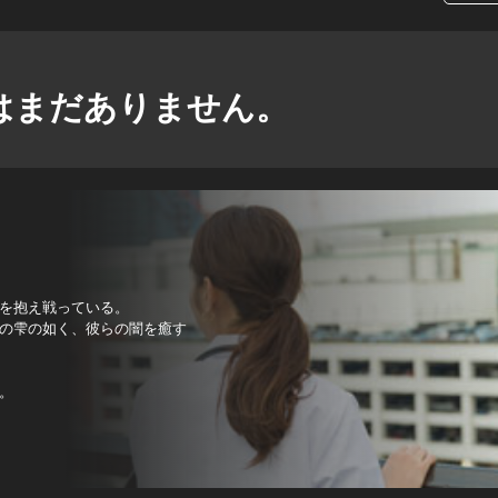
はまだありません。
を抱え戦っている。
の雫の如く、彼らの闇を癒す
。