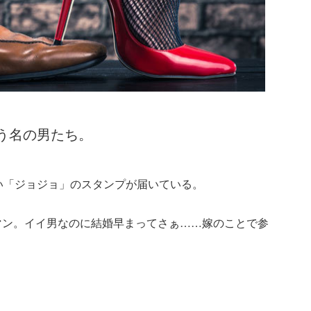
う名の男たち。
しい「ジョジョ」のスタンプが届いている。
マン。イイ男なのに結婚早まってさぁ……嫁のことで参