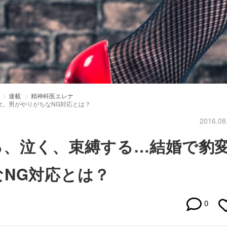
連載
精神科医エレナ
女。男がやりがちなNG対応とは？
2016.08
る、泣く、束縛する…結婚で豹
NG対応とは？
0