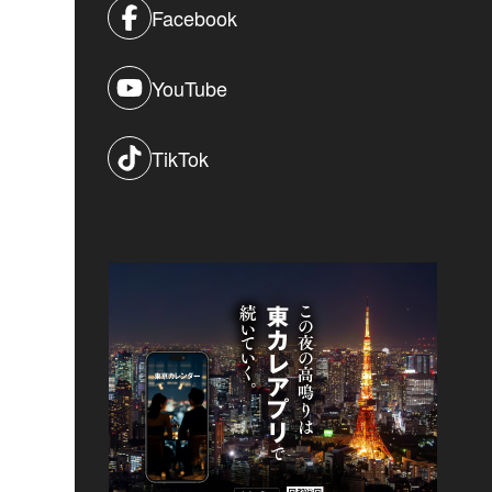
Facebook
YouTube
TikTok