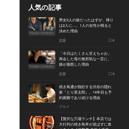
人気の記事
男女3人の旅だったはずが、帰り
は2人に…。1人の女性が残ると
Vol.74
決めた理由
TOUGH COOKIES
恋愛
6
「今日はたくさん甘えちゃお」
再会した母の無邪気な一言に、
Vol.73
娘が激怒した理由
TOUGH COOKIES
恋愛
9
焼き鳥通が熱狂する渋谷の隠れ
家『とり茶太郎』。14年目も予
約困難であり続ける理由
グルメ
【贅沢な穴場ランチ】本店では
大行列の焼き鳥丼が並ばずに食
Vol.7