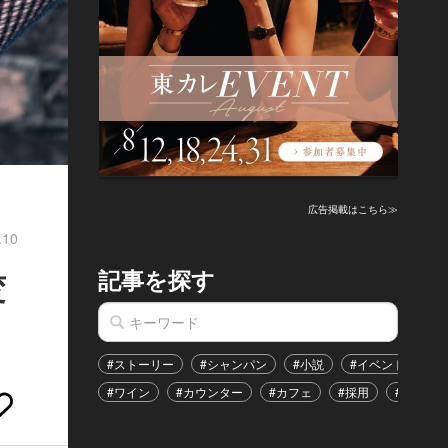
広告掲載はこちら≫
.10
記事を探す
変
#ストーリー
#シャンパン
#小説
#イベント
#
#ワイン
#カウンター
#カフェ
#採用
#恋愛