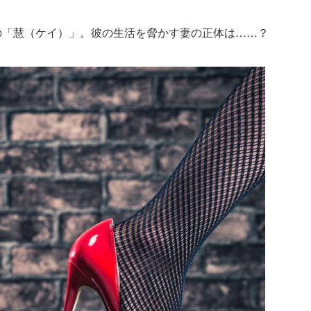
の「慧（ケイ）」。彼の生活を脅かす妻の正体は……？