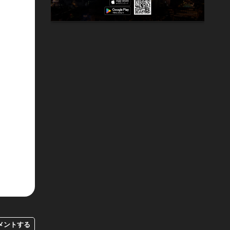
メントする