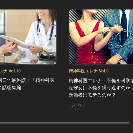
 Vol.10
精神科医エレナ Vol.9
明日で最終話！「精神科医
精神科医エレナ：不倫を科学
全話総集編
なぜ女は不倫を繰り返すのか
既婚者はモテるのか？
#小説