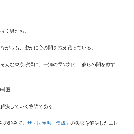
き抜く男たち。
きながらも、密かに心の闇を抱え戦っている。
るそんな東京砂漠に、一滴の雫の如く、彼らの闇を癒す
神科医。
を解決していく物語である。
からの頼みで、
ザ・国産男「崇成」
の失恋を解決したエレ