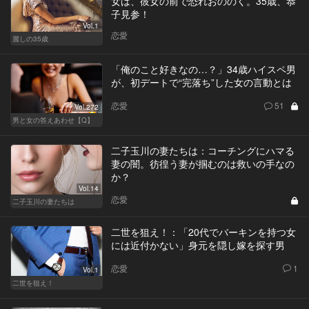
女は、彼女の前で恐れおののく。35歳、恭
子見参！
Vol.1
恋愛
麗しの35歳
「俺のこと好きなの…？」34歳ハイスペ男
が、初デートで“完落ち”した女の言動とは
恋愛
51
Vol.272
男と女の答えあわせ【Q】
二子玉川の妻たちは：コーチングにハマる
妻の闇。彷徨う妻が掴むのは救いの手なの
か？
Vol.14
恋愛
二子玉川の妻たちは
二世を狙え！：「20代でバーキンを持つ女
には近付かない」身元を隠し嫁を探す男
恋愛
1
Vol.1
二世を狙え！