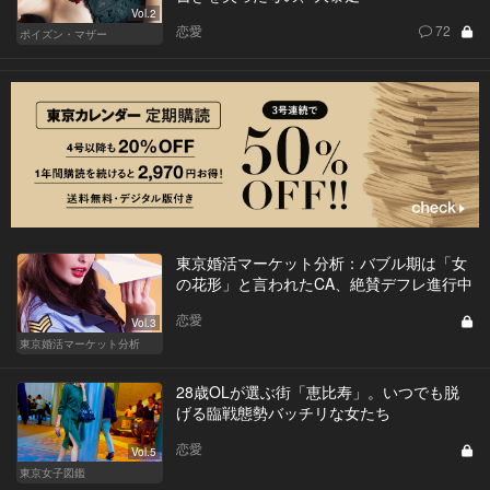
Vol.2
恋愛
72
ポイズン・マザー
東京婚活マーケット分析：バブル期は「女
の花形」と言われたCA、絶賛デフレ進行中
恋愛
Vol.3
東京婚活マーケット分析
28歳OLが選ぶ街「恵比寿」。いつでも脱
げる臨戦態勢バッチリな女たち
恋愛
Vol.5
東京女子図鑑