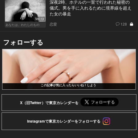
深夜2時、ホテルの一室で行われた秘密の
儀式。男を手に入れるために境界線を超え
た女の暴走
Vol.13
恋愛
128
あなたは、わたしのもの
フォローする
この記事が気に入ったらいいね！しよう
X（旧Twitter）で東京カレンダーを
Instagramで東京カレンダーをフォローする