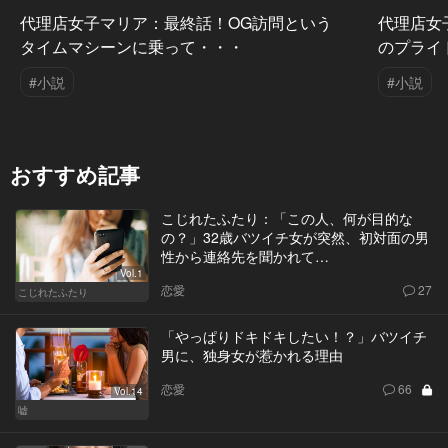
代理店女子マリア：最終話！OG訪問という
代理店女
タイムマシーンに乗って・・・
のプライ
#小説
#小説
おすすめ記事
こじれたふたり：「この人、何が目的な
の？」32歳バツイチ女が突然、初対面の男
性から連絡先を聞かれて…
Vol.1
恋愛
27
こじれたふたり
「やっぱりドキドキしたい！？」バツイチ
男に、独身女が惹かれる理由
恋愛
66
Vol.14
嘘