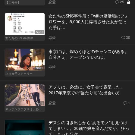
恋愛
25
【ご報告】
女たちのSNS事件簿：Twitter婚活垢のフォ
ロワーを、5,000人に爆増させた女が使っ
た手は…
Vol.1
恋愛
30
女たちのSNS事件簿
東京には、煌めくほどのチャンスがある。
自分さえ、オープンでいれば。
恋愛
Vol.1
上京女子ストーリー
アプリは、必然に。女子会で露呈した、
2017年東京での“当たり前”な出会い方
恋愛
1
Vol.1
マッチングアプリは、必然に。
デスクの引き出しから“あるモノ”を見つけ
てしまい…。20歳で娘を産んだ女が、狂っ
てしまったワケ