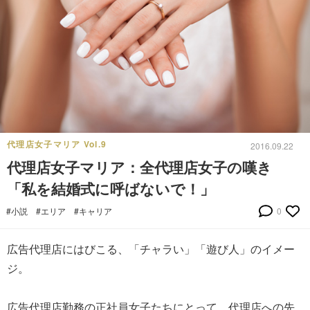
代理店女子マリア Vol.9
2016.09.22
代理店女子マリア：全代理店女子の嘆き
「私を結婚式に呼ばないで！」
#小説
#エリア
#キャリア
0
広告代理店にはびこる、「チャラい」「遊び人」のイメー
ジ。
広告代理店勤務の正社員女子たちにとって、代理店への先