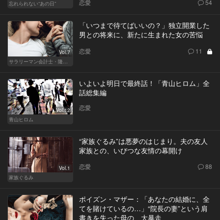
恋愛
54
忘れられない“あの日”
「いつまで待てばいいの？」独立開業した
男との将来に、新たに生まれた女の苦悩
恋愛
11
Vol.7
サラリーマン会計士・隆一の迷い
いよいよ明日で最終話！「青山ヒロム」全
話総集編
恋愛
Vol.12
青山ヒロム
“家族ぐるみ”は悪夢のはじまり。夫の友人
家族との、いびつな友情の幕開け
恋愛
88
Vol.1
家族ぐるみ
ポイズン・マザー：「あなたの結婚に、全
てを賭けているの…」“院長の妻”という肩
書きを失った母の、大暴走