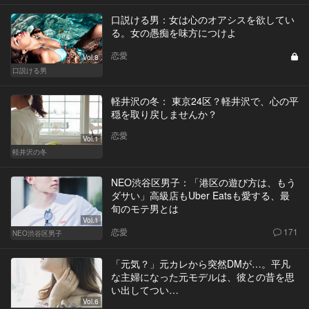
口説ける男：女は心のオアシスを欲してい
る。女の愚痴を味方につけよ
恋愛
Vol.8
口説ける男
軽井沢の冬： 東京24区？軽井沢で、心の平
穏を取り戻しませんか？
恋愛
Vol.1
軽井沢の冬
NEO渋谷区男子：「港区の遊び方は、もう
ダサい」高級店もUber Eatsも愛する、最
旬のモテ男とは
Vol.1
恋愛
171
NEO渋谷区男子
「元気？」元カレから突然DMが…。平凡
な主婦になった元モデルは、彼との昔を思
い出してつい…
Vol.6