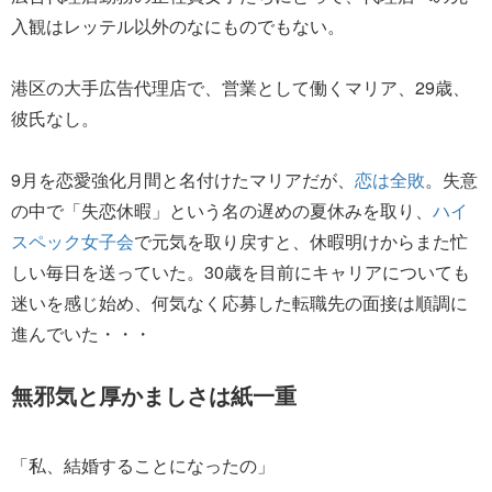
入観はレッテル以外のなにものでもない。
港区の大手広告代理店で、営業として働くマリア、29歳、
彼氏なし。
9月を恋愛強化月間と名付けたマリアだが、
恋は全敗
。失意
の中で「失恋休暇」という名の遅めの夏休みを取り、
ハイ
スペック女子会
で元気を取り戻すと、休暇明けからまた忙
しい毎日を送っていた。30歳を目前にキャリアについても
迷いを感じ始め、何気なく応募した転職先の面接は順調に
進んでいた・・・
無邪気と厚かましさは紙一重
「私、結婚することになったの」