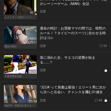
のシーソーゲーム（MAN）全話
恋愛
Vol.7
レストランで恋のシーソーゲーム（MAN）
運命の時計：お受験ママの間では、暗黙の
ルール！？ネイビーのスーツに合わせる時
計はコレ
Vol.1
恋愛
24
運命の時計
策に溺れた女。サエコの逆襲が始ま
る......？
恋愛
Vol.14
＃東京悪女伝説
“元CA“って肩書は最強！エリート男に次か
ら次へと出会い、チャンスを摑む31歳女
恋愛
48
Vol.12
Age33～分岐点の女たち～