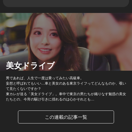
美女ドライブ
男であれば、人生で一度は乗ってみたい高級車。
妄想と呼ばれてもいい…車と美女のある東京ライフってどんなものか、覗い
て見たくないですか？
東カレが送る「美女ドライブ」。車中で東京の男たちが織りなす魅惑の美女
たちとの、今宵の駆け引きに揺れるのは心かそれとも…
この連載の記事一覧