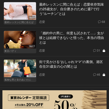
最終レッスンに間に合えば：恋愛依存気味
の25歳女が、自分磨きのために週7で行
う“ルーチン”とは
Vol.1
恋愛
68
最終レッスンに間に合えば
「婚約中の男に、何度も試されて…」女が
彼とは結婚できないと悟った、本当の理由
とは
Vol.7
恋愛
31
東京バディ
街で見かける“おしゃれママ”の裏側。港区
在住31歳女の心の闇とは
恋愛
46
Vol.7
孤独な男と女のあいだに