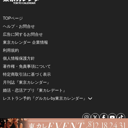
TOPページ
ヘルプ・お問合せ
広告に関するお問合せ
東京カレンダー 企業情報
利用規約
個人情報保護方針
著作権・免責事項について
特定商取引法に基づく表示
月刊誌『東京カレンダー』
婚活・恋活アプリ『東カレデート』
レストラン予約『グルカレby東京カレンダー』
© 2026 by Tokyo Calendar, Inc.