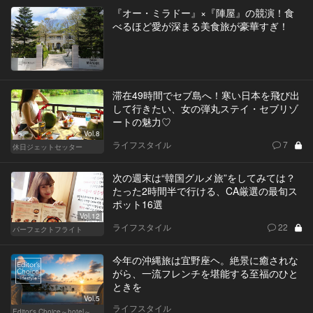
『オー・ミラドー』×『陣屋』の競演！食
べるほど愛が深まる美食旅が豪華すぎ！
滞在49時間でセブ島へ！寒い日本を飛び出
して行きたい、女の弾丸ステイ・セブリゾ
ートの魅力♡
Vol.8
ライフスタイル
7
休日ジェットセッター
次の週末は“韓国グルメ旅”をしてみては？
たった2時間半で行ける、CA厳選の最旬ス
ポット16選
Vol.12
ライフスタイル
22
パーフェクトフライト
今年の沖縄旅は宜野座ヘ。絶景に癒されな
がら、一流フレンチを堪能する至福のひと
ときを
Vol.5
ライフスタイル
Editor's Choice～hotel～