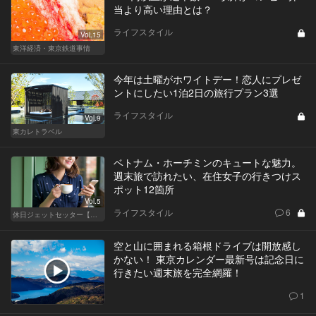
当より高い理由とは？
ライフスタイル
Vol.15
東洋経済・東京鉄道事情
今年は土曜がホワイトデー！恋人にプレゼ
ントにしたい1泊2日の旅行プラン3選
ライフスタイル
Vol.9
東カレトラベル
ベトナム・ホーチミンのキュートな魅力。
週末旅で訪れたい、在住女子の行きつけス
ポット12箇所
Vol.5
ライフスタイル
6
休日ジェットセッター【厳選スポット編】
空と山に囲まれる箱根ドライブは開放感し
かない！ 東京カレンダー最新号は記念日に
行きたい週末旅を完全網羅！
1