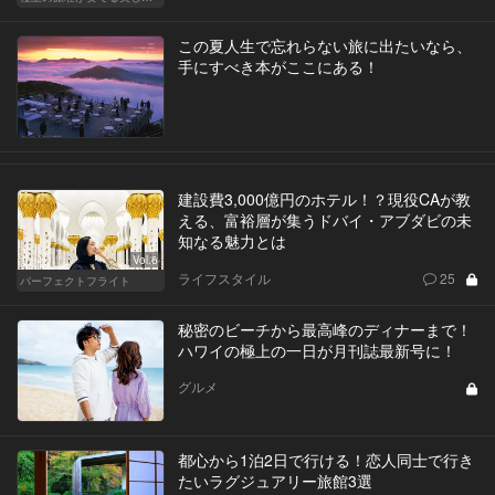
この夏人生で忘れらない旅に出たいなら、
手にすべき本がここにある！
建設費3,000億円のホテル！？現役CAが教
える、富裕層が集うドバイ・アブダビの未
知なる魅力とは
Vol.6
ライフスタイル
25
パーフェクトフライト
秘密のビーチから最高峰のディナーまで！
ハワイの極上の一日が月刊誌最新号に！
グルメ
都心から1泊2日で行ける！恋人同士で行き
たいラグジュアリー旅館3選