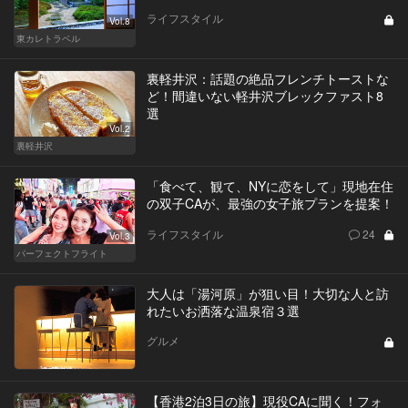
ライフスタイル
Vol.8
東カレトラベル
裏軽井沢：話題の絶品フレンチトーストな
ど！間違いない軽井沢ブレックファスト8
選
Vol.2
裏軽井沢
「食べて、観て、NYに恋をして」現地在住
の双子CAが、最強の女子旅プランを提案！
ライフスタイル
24
Vol.3
パーフェクトフライト
大人は「湯河原」が狙い目！大切な人と訪
れたいお洒落な温泉宿３選
グルメ
【香港2泊3日の旅】現役CAに聞く！フォ