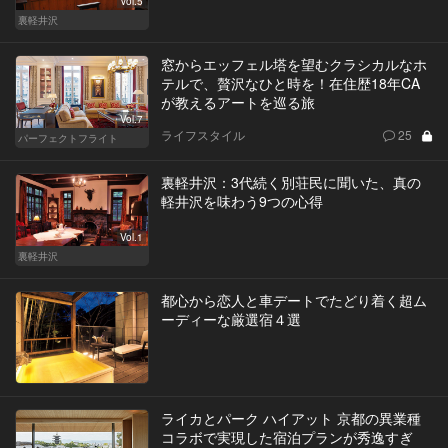
Vol.5
裏軽井沢
窓からエッフェル塔を望むクラシカルなホ
テルで、贅沢なひと時を！在住歴18年CA
が教えるアートを巡る旅
Vol.7
ライフスタイル
25
パーフェクトフライト
裏軽井沢：3代続く別荘民に聞いた、真の
軽井沢を味わう9つの心得
Vol.1
裏軽井沢
都心から恋人と車デートでたどり着く超ム
ーディーな厳選宿４選
ライカとパーク ハイアット 京都の異業種
コラボで実現した宿泊プランが秀逸すぎ