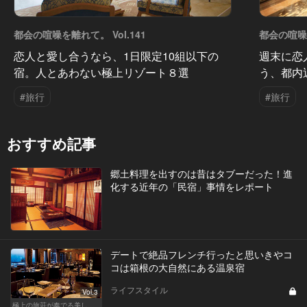
都会の喧噪を離れて。 Vol.141
都会の喧噪を
恋人と愛し合うなら、1日限定10組以下の
週末に恋
宿。人とあわない極上リゾート８選
う、都内
#旅行
#旅行
おすすめ記事
郷土料理を出すのは昔はタブーだった！進
化する近年の「民宿」事情をレポート
デートで絶品フレンチ行ったと思いきやコ
コは箱根の大自然にある温泉宿
ライフスタイル
Vol.3
極上の旅荘が奏でる美しき寛ぎ