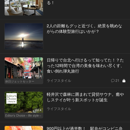
る！
2人の距離もグッと近づく。絶景を眺めな
がらの体験型旅行はいかが？
日帰りで台北へ行けるって知ってた！？た
った12時間で台湾の美食を味わい尽くす、
食い倒れ弾丸旅行
Vol.2
ライフスタイル
21
休日ジェットセッター
軽井沢で森林に囲まれて貸切サウナ。癒や
しステイが叶う新スポットが誕生
ライフスタイル
Vol.4
Editor's Choice～life style～
900円以上が過半数！ 駅弁がコンビニ弁