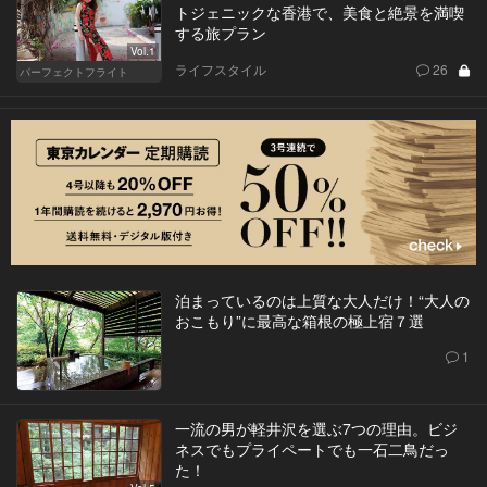
トジェニックな香港で、美食と絶景を満喫
する旅プラン
Vol.1
ライフスタイル
26
パーフェクトフライト
泊まっているのは上質な大人だけ！“大人の
おこもり”に最高な箱根の極上宿７選
1
一流の男が軽井沢を選ぶ7つの理由。ビジ
ネスでもプライペートでも一石二鳥だっ
た！