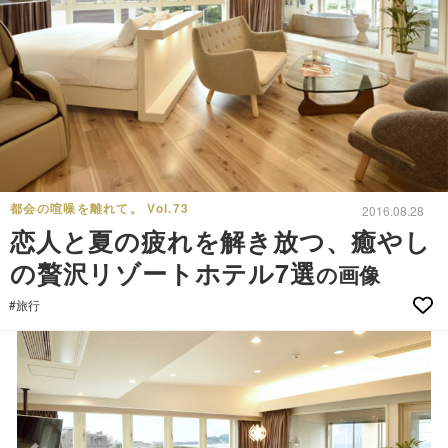
都会の喧噪を離れて。 Vol.73
2016.08.28
恋人と夏の疲れを解き放つ、癒やし
の贅沢リゾートホテル7選
の画像
#旅行