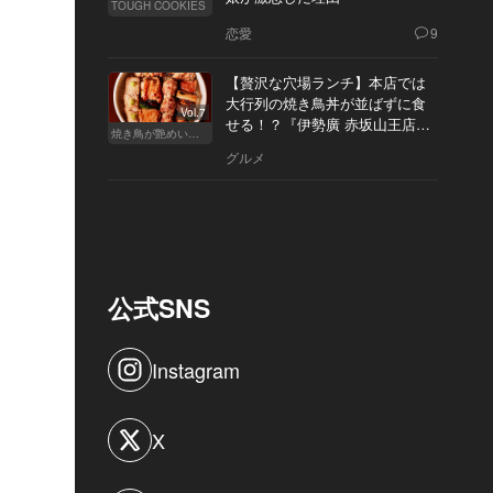
TOUGH COOKIES
恋愛
9
【贅沢な穴場ランチ】本店では
大行列の焼き鳥丼が並ばずに食
Vol.7
せる！？『伊勢廣 赤坂山王店』
焼き鳥が艶めいてきた
へ
グルメ
公式SNS
Instagram
X