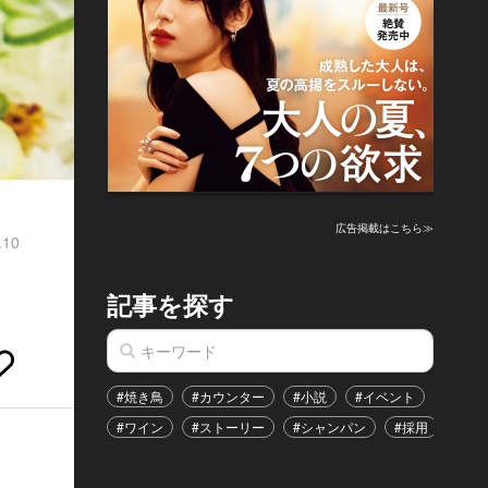
広告掲載はこちら≫
.10
記事を探す
#焼き鳥
#カウンター
#小説
#イベント
#港区
#ワイン
#ストーリー
#シャンパン
#採用
#恋