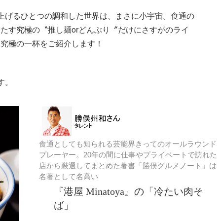
上げるひとつの調和した世界は、まさに小宇宙。食通の
たす究極の〝推し麺orどんぶり〞だけにさすがのライ
す究極の一杯をご紹介します！
す。
食通としても知られる芸能界きってのオールラウンド
プレーヤー。20年の間に仕事やプライベートで訪れた
店から厳選してまとめた著書「勝俣グルメノート」は
名著として名高い
『港屋 Minatoya』の「冷たい肉そ
ば」