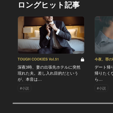
ロングヒット記事
TOUGH COOKIES Vol.51
今夜、罪の味を
深夜3時、妻の出張先ホテルに突然
デート帰
現れた夫。差し入れ目的だという
帰りたく
が、本音は…
ら…
#小説
#小説