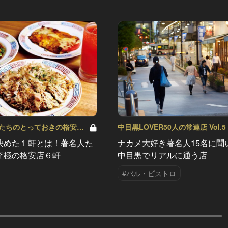
たちのとっておきの格安店
中目黒LOVER50人の常連店 Vol.5
決めた１軒とは！著名人た
ナカメ大好き著名人15名に聞
究極の格安店６軒
中目黒でリアルに通う店
#バル・ビストロ