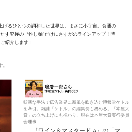
上げるひとつの調和した世界は、まさに小宇宙。食通の
たす究極の〝推し麺"だけにさすがのラインアップ！時
をご紹介します！
す。
斬新な手法で広告業界に新風を吹き込む博報堂ケトル
を牽引。雑誌「ケトル」の編集長も務める。「本屋大
賞」の立ち上げにも携わり、現在は本屋大賞実行委員
会理事
『ワイン＆マスタード A』の「マ