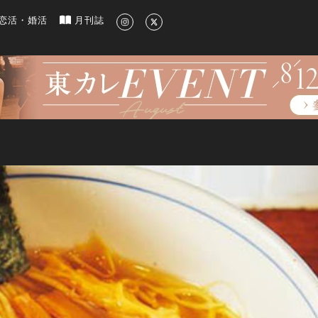
新のグルメ、洗練されたライフスタイル情報
恋活・婚活
月刊誌