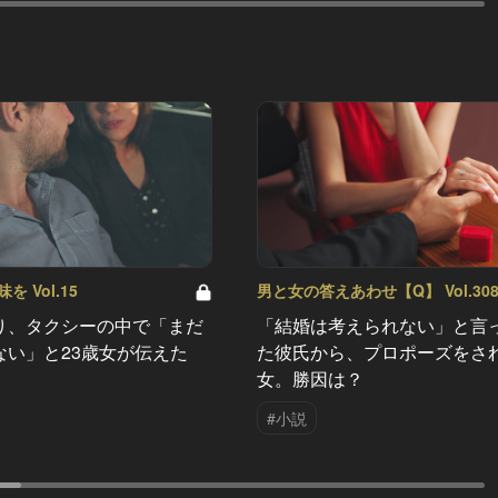
 Vol.15
男と女の答えあわせ【Q】 Vol.30
り、タクシーの中で「まだ
「結婚は考えられない」と言
ない」と23歳女が伝えた
た彼氏から、プロポーズをさ
女。勝因は？
#小説