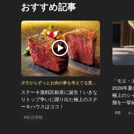
おすすめ記事
「モエ・
夕方からずっとお肉の事を考えてる貴方
2026年
へ Vol.11
ステーキ激戦区銀座に誕生！いきな
極上のシ
りトップ争いに躍り出た極上のステ
舗を一挙
ーキハウスはココ！
PR
#
#新店情報