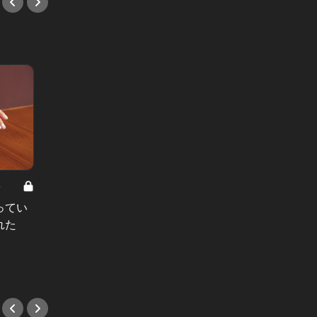
8
男と女の答えあわせ【A】 Vol.308
ってい
結婚願望ゼロだった27歳男性が、交
れた
際2年で突然プロポーズ。彼の心が
変わった“理由”とは
#小説