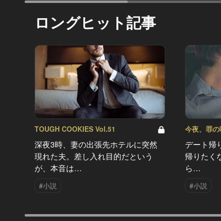
ロングヒット記事
TOUGH COOKIES Vol.51
今夜、罪の味を
深夜3時、妻の出張先ホテルに突然
デート帰
現れた夫。差し入れ目的だという
帰りたく
が、本音は…
ら…
#小説
#小説