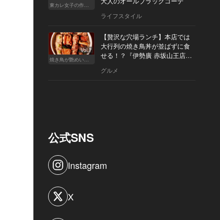
大人のオールブラックコーデ
東カレ女子の作り方
ライフスタイル
【贅沢な穴場ランチ】本店では
大行列の焼き鳥丼が並ばずに食
Vol.7
せる！？『伊勢廣 赤坂山王店』
焼き鳥が艶めいてきた
へ
グルメ
公式SNS
Instagram
X