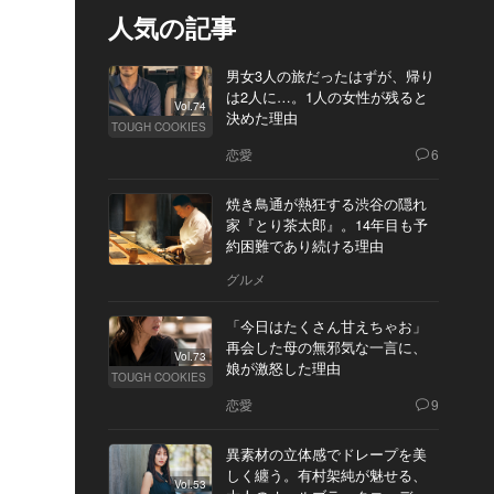
人気の記事
男女3人の旅だったはずが、帰り
は2人に…。1人の女性が残ると
Vol.74
決めた理由
TOUGH COOKIES
恋愛
6
焼き鳥通が熱狂する渋谷の隠れ
家『とり茶太郎』。14年目も予
約困難であり続ける理由
グルメ
「今日はたくさん甘えちゃお」
再会した母の無邪気な一言に、
Vol.73
娘が激怒した理由
TOUGH COOKIES
恋愛
9
異素材の立体感でドレープを美
しく纏う。有村架純が魅せる、
Vol.53