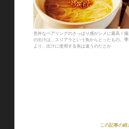
意外なペアリングのさっぱり感がシメに最高！撮
の出汁は、スジアラという魚からとったもの。季
より、出汁に使用する魚は違うのだとか
この記事の続