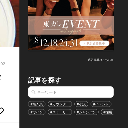
広告掲載はこちら≫
.02
メ
記事を探す
#焼き鳥
#カウンター
#小説
#イベント
#港区
#ワイン
#ストーリー
#シャンパン
#採用
#恋