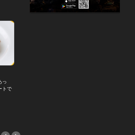
「銀座」の
あっ
銀座の
ートで
制バー
「デートがバレないよう必死で…」
ど
夏菜と朝日奈央が“大人の恋”につい
#銀座
て赤裸々に語った
#ビール