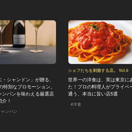
シェフたちを刺激する店。 Vol.6
エ・シャンドン」が贈る、
世界一の洋食は、実は東京に
夏の特別なプロモーション。
た！プロの料理人がプライベ
ャンパンを味わえる厳選店
通う、本当に旨い店5選
紹介！
#洋食
シャンパン