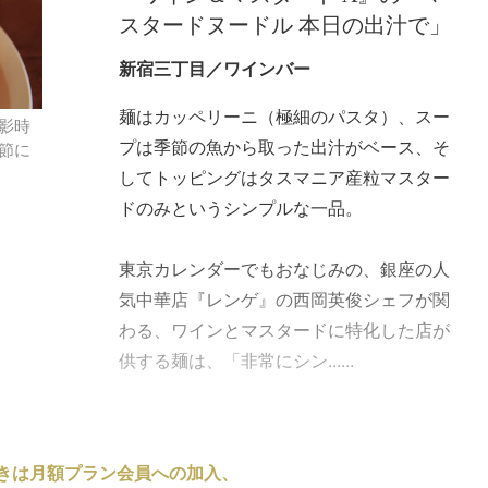
スタードヌードル 本日の出汁で」
新宿三丁目／ワインバー
麺はカッペリーニ（極細のパスタ）、スー
影時
プは季節の魚から取った出汁がベース、そ
節に
してトッピングはタスマニア産粒マスター
ドのみというシンプルな一品。
東京カレンダーでもおなじみの、銀座の人
気中華店『レンゲ』の西岡英俊シェフが関
わる、ワインとマスタードに特化した店が
供する麺は、「非常にシン......
きは月額プラン会員への加入、