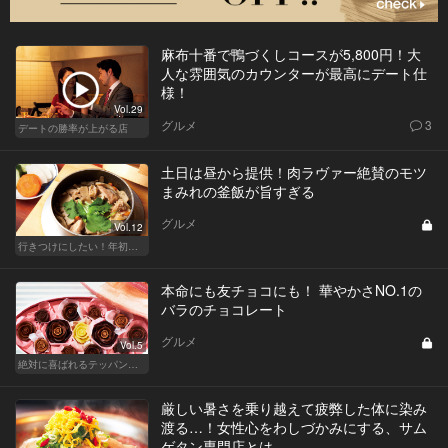
麻布十番で鴨づくしコースが5,800円！大
人な雰囲気のカウンターが最高にデート仕
様！
Vol.29
グルメ
3
デートの勝率が上がる店
土日は昼から提供！肉ラヴァー絶賛のモツ
まみれの釜飯が旨すぎる
グルメ
Vol.12
行きつけにしたい！年初めのご褒美ランチ
本命にも友チョコにも！ 華やかさNO.1の
バラのチョコレート
グルメ
Vol.5
絶対に喜ばれるテッパン手土産
厳しい暑さを乗り越えて疲弊した体に染み
渡る…！女性心をわしづかみにする、サム
ゲタン専門店とは