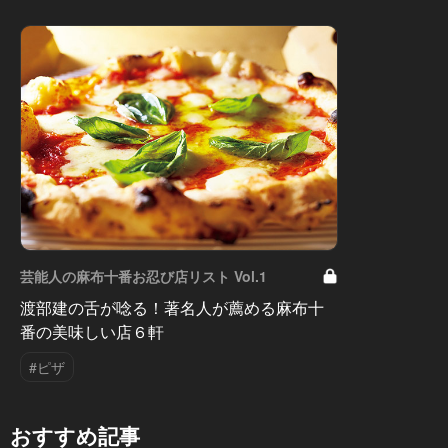
芸能人の麻布十番お忍び店リスト Vol.1
渡部建の舌が唸る！著名人が薦める麻布十
番の美味しい店６軒
#ピザ
おすすめ記事