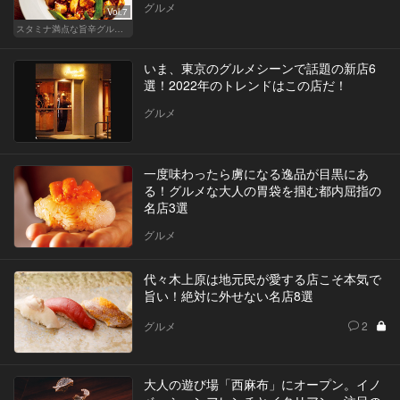
グルメ
Vol.7
スタミナ満点な旨辛グルメが旨い！東京の人気店へ
いま、東京のグルメシーンで話題の新店6
選！2022年のトレンドはこの店だ！
グルメ
一度味わったら虜になる逸品が目黒にあ
る！グルメな大人の胃袋を掴む都内屈指の
名店3選
グルメ
代々木上原は地元民が愛する店こそ本気で
旨い！絶対に外せない名店8選
グルメ
2
大人の遊び場「西麻布」にオープン。イノ