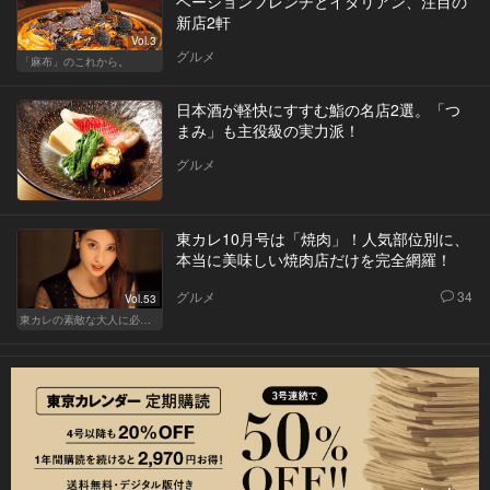
ベーションフレンチとイタリアン、注目の
新店2軒
Vol.3
グルメ
「麻布」のこれから。
日本酒が軽快にすすむ鮨の名店2選。「つ
まみ」も主役級の実力派！
グルメ
東カレ10月号は「焼肉」！人気部位別に、
本当に美味しい焼肉店だけを完全網羅！
グルメ
34
Vol.53
東カレの素敵な大人に必要なこと