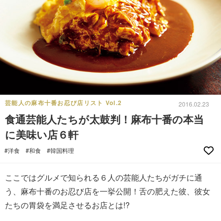
芸能人の麻布十番お忍び店リスト Vol.2
2016.02.23
食通芸能人たちが太鼓判！麻布十番の本当
に美味い店６軒
#洋食
#和食
#韓国料理
ここではグルメで知られる６人の芸能人たちがガチに通
う、麻布十番のお忍び店を一挙公開！舌の肥えた彼、彼女
たちの胃袋を満足させるお店とは!?