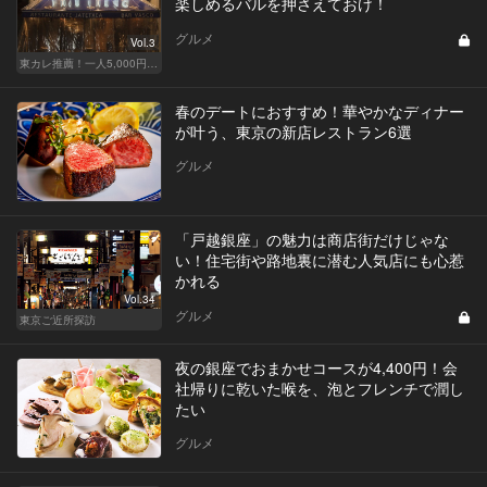
楽しめるバルを押さえておけ！
グルメ
Vol.3
東カレ推薦！一人5,000円前後で楽しめるスペイン料理店3選
春のデートにおすすめ！華やかなディナー
が叶う、東京の新店レストラン6選
グルメ
「戸越銀座」の魅力は商店街だけじゃな
い！住宅街や路地裏に潜む人気店にも心惹
かれる
Vol.34
グルメ
東京ご近所探訪
夜の銀座でおまかせコースが4,400円！会
社帰りに乾いた喉を、泡とフレンチで潤し
たい
グルメ