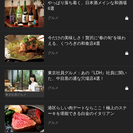
やっぱり落ち着く、日本酒メインな和酒場
6選
グルメ
今だけの美味しさ！贅沢に“春の旬”を味わ
える、くつろぎの和食店4選
グルメ
東京社員グルメ：あの『LDH』社員に聞い
た、中目黒の通な穴場店4選！
グルメ
Vol.4
東京社員グルメ
港区らしい肉デートならここ！極上のステ
ーキを堪能できる白金のイタリアン
グルメ