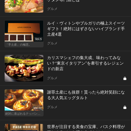
グルメ
ルイ・ヴィトンやブルガリの極上スイーツ
ギフト！絶対にはずさないハイブランド手
土産4選
Vol.5
グルメ
「手土産」の極意。
カリスマシェフの集大成、味わってみな
い？“東京イタリアン”を牽引するレジェン
ドの新店
グルメ
謝罪土産にも抜群！貰ったら絶対笑顔にな
る大人気エッグタルト
グルメ
Vol.11
絶対に喜ばれるテッパン手土産
世界が注目する美食の宝庫、バスク料理が