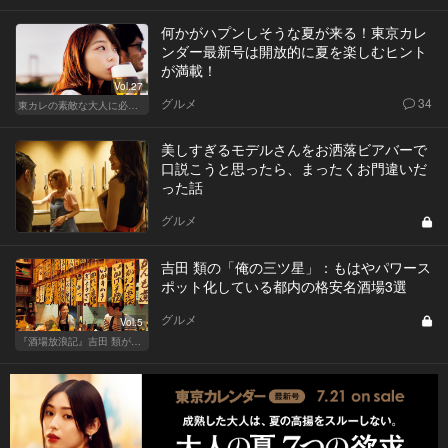
何かがハプンしそうな夏が来る！東京カレ
ンダー最新号は開放的に夏を楽しむヒント
が満載！
Vol.27
グルメ
34
東カレの素敵な大人に必要なこと
美しすぎるモデルさんをお洒落ビアバーで
口説こうと思ったら、まったくお門違いだ
った話
グルメ
吉田 類の「俺の三ツ星」：もはやパワース
ポット化している都内の格安名酒場3選
グルメ
Vol.5
『酒場放浪記』吉田 類が酒場指南！この酒場に行っときゃ間違いない