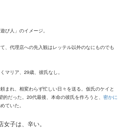
「遊び人」のイメージ。
って、代理店への先入観はレッテル以外のなにものでも
くマリア、29歳、彼氏なし。
を頼まれ、相変わらず忙しい日々を送る。仮氏のケイと
望的だった。20代最後、本命の彼氏を作ろうと、
密かに
始めていた。
店女子は、辛い。