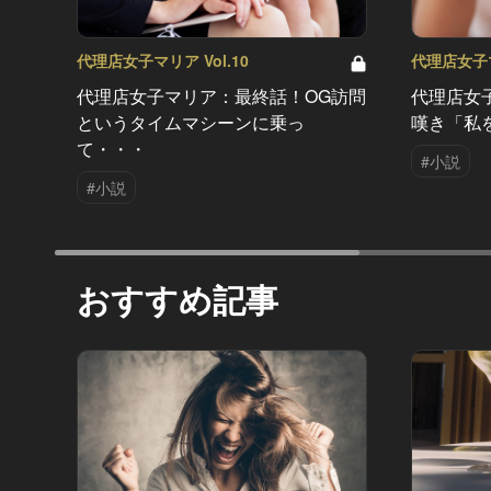
代理店女子マリア Vol.10
代理店女子マ
代理店女子マリア：最終話！OG訪問
代理店女
というタイムマシーンに乗っ
嘆き「私
て・・・
#小説
#小説
おすすめ記事