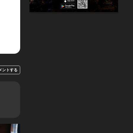
メントする