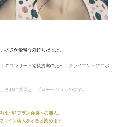
、いささか憂鬱な気持ちだった。
ストのコンサート協賛提案のため、クライアントにアポ
れに藤森と、プロモーションの後輩......
きは月額プラン会員への加入、
でコイン購入をすると読めます