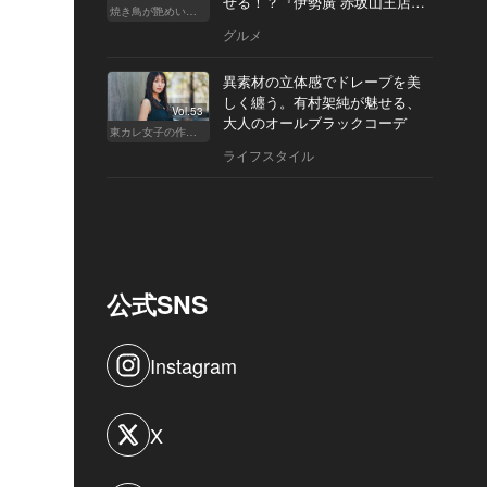
せる！？『伊勢廣 赤坂山王店』
焼き鳥が艶めいてきた
へ
グルメ
異素材の立体感でドレープを美
しく纏う。有村架純が魅せる、
Vol.53
大人のオールブラックコーデ
東カレ女子の作り方
ライフスタイル
公式SNS
Instagram
X