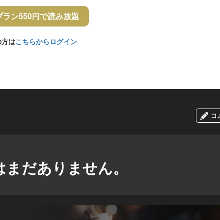
プラン550円で読み放題
の方は
こちらからログイン
コ
はまだありません。