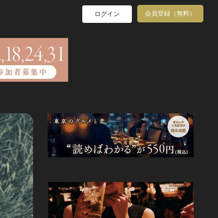
会員登録（無料）
ログイン