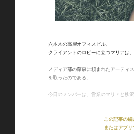
六本木の高層オフィスビル。
クライアントのロビーに立つマリアは
メディア部の藤森に頼まれたアーティ
を取ったのである。
今日のメンバーは、営業のマリアと柳沢、そ
この記事の続
またはアプリ