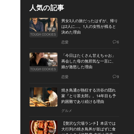
人気の記事
男女3人の旅だったはずが、帰り
は2人に…。1人の女性が残ると
Vol.74
決めた理由
TOUGH COOKIES
恋愛
6
「今日はたくさん甘えちゃお」
再会した母の無邪気な一言に、
Vol.73
娘が激怒した理由
TOUGH COOKIES
恋愛
9
焼き鳥通が熱狂する渋谷の隠れ
家『とり茶太郎』。14年目も予
約困難であり続ける理由
グルメ
【贅沢な穴場ランチ】本店では
大行列の焼き鳥丼が並ばずに食
Vol.7