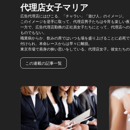
代理店女子マリア
広告代理店にはびこる、「チャラい」「遊び人」のイメージ。
このイメージを逆手に取って、代理店男子たちは今宵も楽しい夜
一方で、広告代理店勤務の正社員女子たちにとって、代理店への
ものでもない。
職業病からか、飲みの席ではいつも場を盛り上げることに必死で
付けられ、本命レースからは早々に離脱。
東京市場で肩身の狭い思いをしている、代理店女子。彼女たちの
この連載の記事一覧