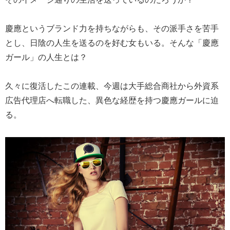
慶應というブランド力を持ちながらも、その派手さを苦手
とし、日陰の人生を送るのを好む女もいる。そんな「慶應
ガール」の人生とは？
久々に復活したこの連載、今週は大手総合商社から外資系
広告代理店へ転職した、異色な経歴を持つ慶應ガールに迫
る。