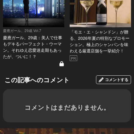
慶應ガール、29歳 Vol.7
「モエ・エ・シャンドン」が贈
慶應ガール、29歳：美人で仕事
る、2026年夏の特別なプロモー
もデキるパーフェクト・ウーマ
ション。極上のシャンパンを味
ン。それゆえ恋愛迷走期もあっ
わえる厳選店舗を一挙紹介！
たが、ついに！？
PR
この記事へのコメント
コメントする
コメントはまだありません。