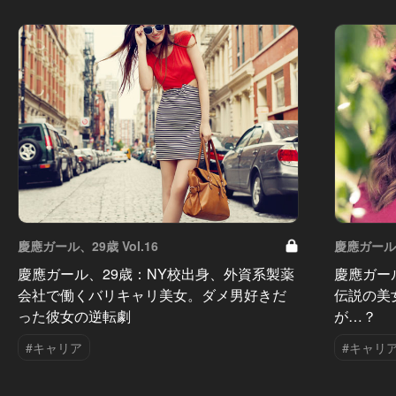
慶應ガール、29歳 Vol.16
慶應ガール、2
慶應ガール、29歳：NY校出身、外資系製薬
慶應ガー
会社で働くバリキャリ美女。ダメ男好きだ
伝説の美
った彼女の逆転劇
が…？
#キャリア
#キャリ