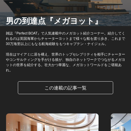
男の到達点『メガヨット』
雑誌『Perfect BOAT』で人気連載中のメガヨット紹介コーナー。紹介してく
れるのは英国海軍からチャーターヨットまで様々な船を渡り歩き、これまで
30万海里以上にもなる航海経験をもつキャプテン・ナイジェル。
現在はマイアミに居を構え、世界のトップセレブリティを相手にチャーター
やコンサルティングを手がける彼が、独自のネットワークでつながるメガヨ
ットの世界を紹介する。壮大かつ華麗な、メガヨットワールドをご堪能あ
れ。
この連載の記事一覧