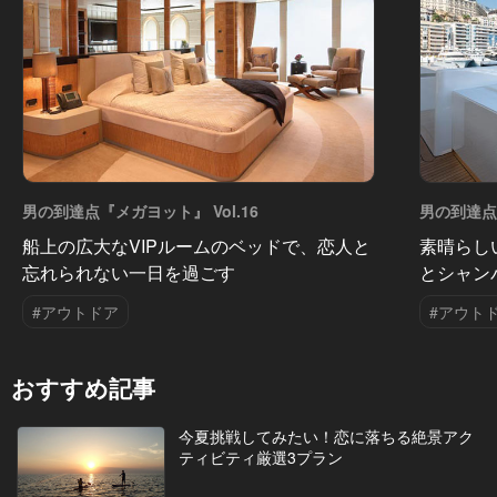
男の到達点『メガヨット』 Vol.16
男の到達点『
船上の広大なVIPルームのベッドで、恋人と
素晴らし
忘れられない一日を過ごす
とシャン
#アウトドア
#アウト
おすすめ記事
今夏挑戦してみたい！恋に落ちる絶景アク
ティビティ厳選3プラン