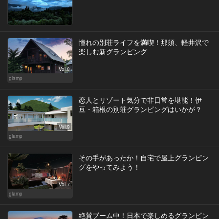
憧れの別荘ライフを満喫！那須、軽井沢で
楽しむ新グランピング
Vol.8
glamp
恋人とリゾート気分で非日常を堪能！伊
豆・箱根の別荘グランピングはいかが？
Vol.9
glamp
その手があったか！自宅で屋上グランピン
グをやってみよう！
Vol.7
glamp
絶賛ブーム中！日本で楽しめるグランピン