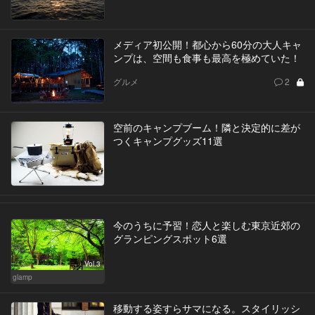
メディア初公開！都心から60分の大人キャ
ンプは、空間も食事も最高を極めていた！
グルメ
2
空前のキャンプブーム！隣と決定的に差が
つくキャンプグッズ11選
今のうちに予習！恋人と楽しむ東京近郊の
グランピングスポット6選
Vol.3
glamp
移動する姿すらサマになる。スタイリッシ