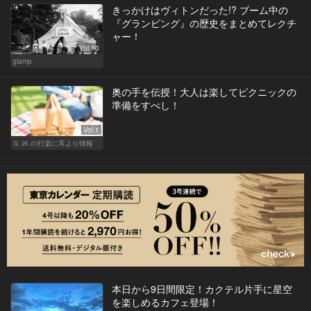
きっかけはヴィトンだった!? ブーム中の
『グランピング』の歴史をまとめてレクチ
ャー！
Vol.10
glamp
奥の手を伝授！大人は楽してピクニックの
準備をすべし！
Vol.1
Ｇ.Ｗ.の行楽に耳より情報
本日から9日間限定！カクテル片手に星空
を楽しめるカフェ登場！