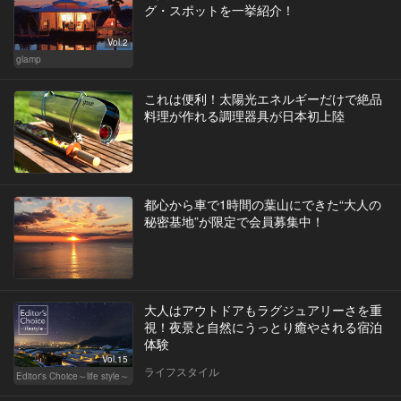
グ・スポットを一挙紹介！
Vol.2
glamp
これは便利！太陽光エネルギーだけで絶品
料理が作れる調理器具が日本初上陸
都心から車で1時間の葉山にできた“大人の
秘密基地”が限定で会員募集中！
大人はアウトドアもラグジュアリーさを重
視！夜景と自然にうっとり癒やされる宿泊
体験
Vol.15
ライフスタイル
Editor's Choice～life style～