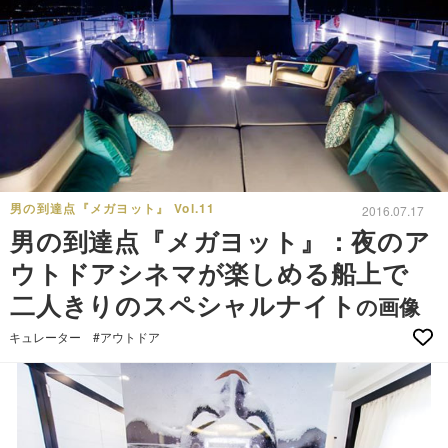
男の到達点『メガヨット』 Vol.11
2016.07.17
男の到達点『メガヨット』：夜のア
ウトドアシネマが楽しめる船上で
二人きりのスペシャルナイト
の画像
キュレーター
#アウトドア