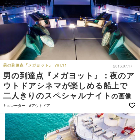
男の到達点『メガヨット』 Vol.11
2016.07.17
男の到達点『メガヨット』：夜のア
ウトドアシネマが楽しめる船上で
二人きりのスペシャルナイト
の画像
キュレーター
#アウトドア