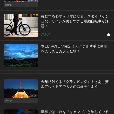
Vol.2
glamp
移動する姿すらサマになる。スタイリッシ
ュなデザインが美しすぎる電動自転車が話
題！
グルメ
本日から9日間限定！カクテル片手に星空
を楽しめるカフェ登場！
今年絶対くる『グランピング』！さあ、贅
沢アウトドアで大人の恋愛をしよう
Vol.1
glamp
世界ではこれを『キャンプ』と称している