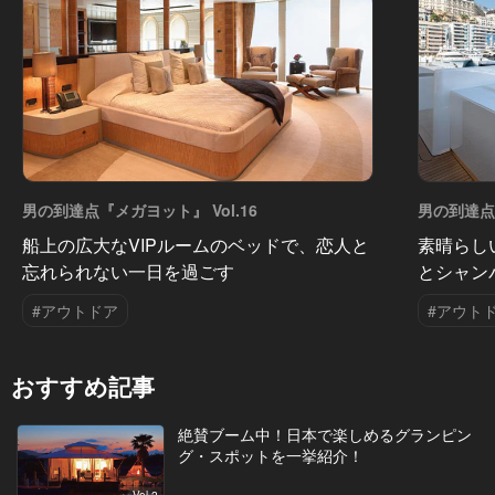
男の到達点『メガヨット』 Vol.16
男の到達点『
船上の広大なVIPルームのベッドで、恋人と
素晴らし
忘れられない一日を過ごす
とシャン
#アウトドア
#アウト
おすすめ記事
絶賛ブーム中！日本で楽しめるグランピン
グ・スポットを一挙紹介！