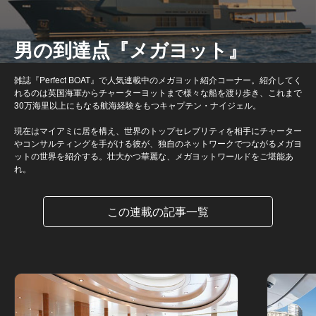
男の到達点『メガヨット』
雑誌『Perfect BOAT』で人気連載中のメガヨット紹介コーナー。紹介してく
れるのは英国海軍からチャーターヨットまで様々な船を渡り歩き、これまで
30万海里以上にもなる航海経験をもつキャプテン・ナイジェル。
現在はマイアミに居を構え、世界のトップセレブリティを相手にチャーター
やコンサルティングを手がける彼が、独自のネットワークでつながるメガヨ
ットの世界を紹介する。壮大かつ華麗な、メガヨットワールドをご堪能あ
れ。
この連載の記事一覧