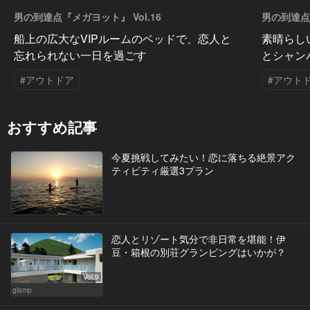
男の到達点『メガヨット』 Vol.16
男の到達点『
船上の広大なVIPルームのベッドで、恋人と
素晴らし
忘れられない一日を過ごす
とシャン
#アウトドア
#アウト
おすすめ記事
今夏挑戦してみたい！恋に落ちる絶景アク
ティビティ厳選3プラン
恋人とリゾート気分で非日常を堪能！伊
豆・箱根の別荘グランピングはいかが？
Vol.9
glamp