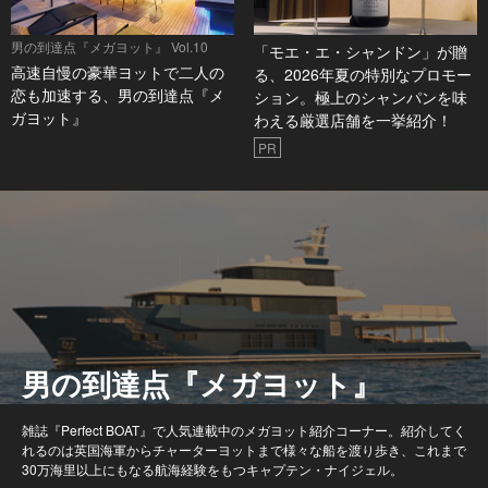
男の到達点『メガヨット』 Vol.10
「モエ・エ・シャンドン」が贈
高速自慢の豪華ヨットで二人の
る、2026年夏の特別なプロモー
恋も加速する、男の到達点『メ
ション。極上のシャンパンを味
ガヨット』
わえる厳選店舗を一挙紹介！
PR
男の到達点『メガヨット』
雑誌『Perfect BOAT』で人気連載中のメガヨット紹介コーナー。紹介してく
れるのは英国海軍からチャーターヨットまで様々な船を渡り歩き、これまで
30万海里以上にもなる航海経験をもつキャプテン・ナイジェル。