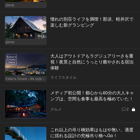
glamp
憧れの別荘ライフを満喫！那須、軽井沢で
楽しむ新グランピング
Vol.8
glamp
大人はアウトドアもラグジュアリーさを重
視！夜景と自然にうっとり癒やされる宿泊
体験
Vol.15
ライフスタイル
Editor's Choice～life style～
メディア初公開！都心から60分の大人キャ
ンプは、空間も食事も最高を極めていた！
グルメ
2
これ以上の吊り橋効果はもはや無い、適度
に揺れる設計の究極吊り橋へGo！