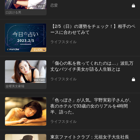
恋愛
Vol.7
口説ける男
【2/5（日）の運勢をチェック！】相手のペ
ースに合わせてみて
ライフスタイル
「傷心の私を救ってくれたのは…」波乱万
丈なバツイチ美女が語る人生観とは
ライフスタイル
Vol.140
金曜美女劇場
「色っぽさ」が人気。宇野実彩子さんが、
夜のホテルで33歳の女のリアルを4時間
半、語った。
ライフスタイル
東京ファイトクラブ：元祖女子大生社長