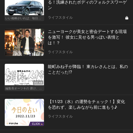
る！洗練されたボディのフォルクスワーゲ
ン
Vol.8
ライフスタイル
いい相棒がいれば、毎日が楽しい。クルマがあるとできること
ニューヨークが美女と密会デートする現場
を激写！ 彼女に見せる男っぽい表情と
は！？
ライフスタイル
能町みね子が降臨！ 東カレさんとは、私の
ことだった!?
Vol.48
編集長オーツキの 磨け、バカ舌！ 学べ、オトナの遊び
【11/23（水）の運勢をチェック！】変化
を恐れず、楽しみながら前に進もう♪
ライフスタイル