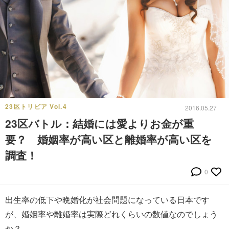
23区トリビア Vol.4
2016.05.27
23区バトル：結婚には愛よりお金が重
要？ 婚姻率が高い区と離婚率が高い区を
調査！
0
出生率の低下や晩婚化が社会問題になっている日本です
が、婚姻率や離婚率は実際どれくらいの数値なのでしょう
か？