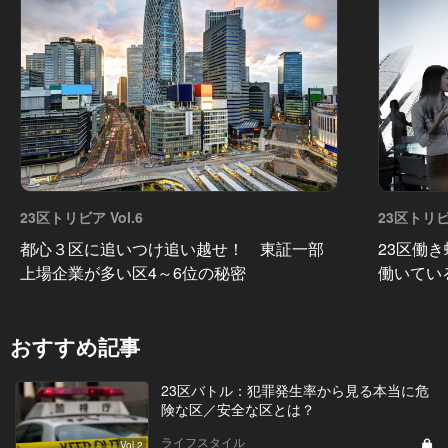
23区トリビア Vol.6
23区トリビア
都心３区に追いつけ追い越せ！ 東証一部
23区働
上場企業が多い区4～6位の秘密
働いてい
おすすめ記事
23区バトル：犯罪発生率から見る本当に危
険な区／安全な区とは？
ライフスタイル
Vol.2