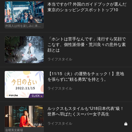
本当ですか!? 外国のガイドブックが選んだ
東京のショッピングスポットトップ10
Vol.6
外国人は何を楽しみに来てる？ 世界から見た東京！
「ホントは苦手なんです」滝行すら笑顔で
こなす、個性派俳優・荒川良々の意外な素
顔とは
ライフスタイル
【11/15（火）の運勢をチェック！】意地
を張らずに"頼る勇気"を持とう。
ライフスタイル
ルックスもスタイルも“U18日本代表”級！
世界へ羽ばたくスーパー女子高生
ライフスタイル
Vol.61
金曜美女劇場