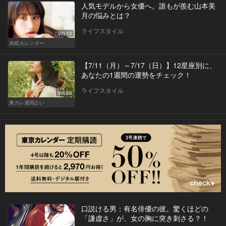
人気モデルから女優へ。誰もが羨む山本美
月の悩みとは？
ライフスタイル
Vol.12
表紙カレンダー
【7/11（月）～7/17（日）】12星座別に、
あなたの1週間の運勢をチェック！
ライフスタイル
Vol.69
東カレ週間占い
口説ける男：有名俳優の彼。驚くほどの
「謙虚さ」が、女の胸に突き刺さる？！