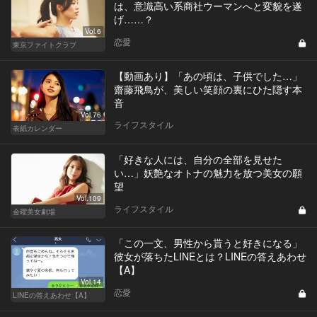
は、意識高い系商社ウーマンへと変貌を遂
げ……？
Vol.6
恋愛
東京ファイトクラブ
【動画あり】「あの頃は、子供でした…」
齋藤飛鳥が、美しい笑顔の裏にひた隠す本
音
Vol.76
ライフスタイル
表紙カレンダー
「好きな人には、自分の全部を見せた
い…」妖艶なオトナの魅力を放つ美女の願
望
Vol.109
ライフスタイル
金曜美女劇場
「この一文、男性から貰うと好きになる」
彼女が落ちたLINEとは？LINEの答えあわせ
【A】
Vol.14
恋愛
LINEの答えあわせ【A】