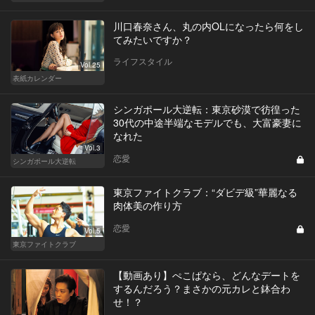
川口春奈さん、丸の内OLになったら何をし
てみたいですか？
ライフスタイル
Vol.25
表紙カレンダー
シンガポール大逆転：東京砂漠で彷徨った
30代の中途半端なモデルでも、大富豪妻に
なれた
Vol.3
恋愛
シンガポール大逆転
東京ファイトクラブ：“ダビデ級”華麗なる
肉体美の作り方
恋愛
Vol.5
東京ファイトクラブ
【動画あり】ぺこぱなら、どんなデートを
するんだろう？まさかの元カレと鉢合わ
せ！？