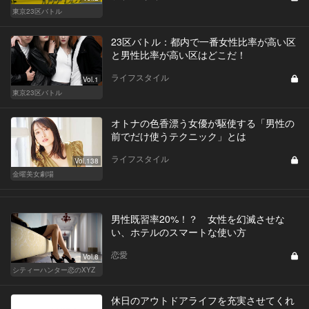
東京23区バトル
23区バトル：都内で一番女性比率が高い区
と男性比率が高い区はどこだ！
ライフスタイル
Vol.1
東京23区バトル
オトナの色香漂う女優が駆使する「男性の
前でだけ使うテクニック」とは
ライフスタイル
Vol.138
金曜美女劇場
男性既習率20%！？ 女性を幻滅させな
い、ホテルのスマートな使い方
恋愛
Vol.8
シティーハンター恋のXYZ
休日のアウトドアライフを充実させてくれ