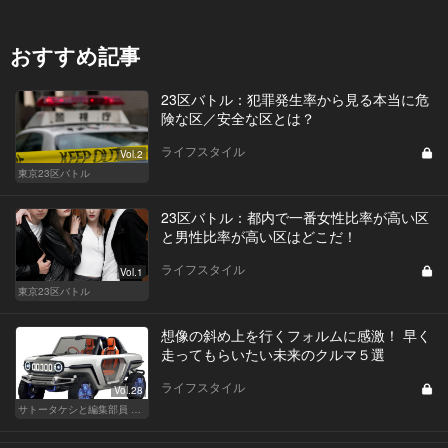
おすすめ記事
23区バトル：犯罪発生率から見る本当に危
険な区／安全な区とは？
ライフスタイル
Vol.2
東京23区バトル
23区バトル：都内で一番女性比率が高い区
と男性比率が高い区はどこだ！
ライフスタイル
Vol.1
東京23区バトル
想像の斜め上を行くフォルムに感激！ 早く
走ってもらいたい未来のクルマ５選
ライフスタイル
Vol.28
サトータケシと編集部員 船山の"CAR GENTSへの道"