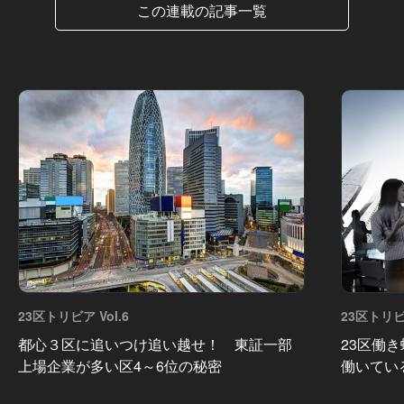
この連載の記事一覧
23区トリビア Vol.6
23区トリビア
都心３区に追いつけ追い越せ！ 東証一部
23区働
上場企業が多い区4～6位の秘密
働いてい