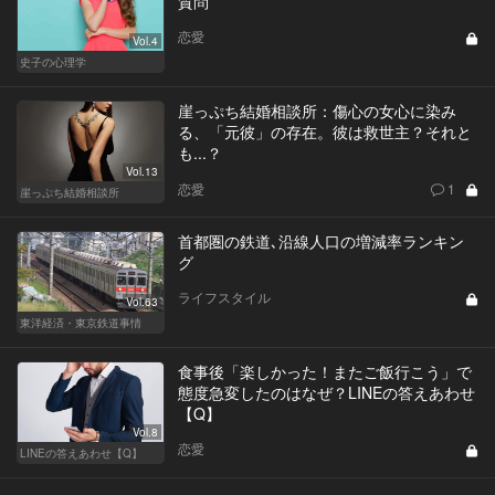
質問
恋愛
Vol.4
史子の心理学
崖っぷち結婚相談所：傷心の女心に染み
る、「元彼」の存在。彼は救世主？それと
も...？
Vol.13
恋愛
1
崖っぷち結婚相談所
首都圏の鉄道､沿線人口の増減率ランキン
グ
ライフスタイル
Vol.63
東洋経済・東京鉄道事情
食事後「楽しかった！またご飯行こう」で
態度急変したのはなぜ？LINEの答えあわせ
【Q】
Vol.8
恋愛
LINEの答えあわせ【Q】