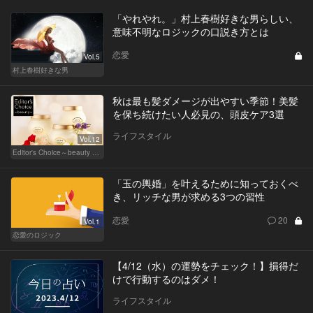
「やれやれ。」村上春樹好きな男らしい、
意味不明なロジックの口説き方とは
恋愛
Vol.5
村上春樹好きな男
秋は最も髪ダメージが出やすい季節！美髪
を保ち続けたい人必見の、頭皮ケア3選
ライフスタイル
Vol.12
Editor's Choice～beauty & wellness～
「玉の輿婚」を叶えるために知っておくべ
き、リッチな男が求める3つの習性
恋愛
20
Vol.1
恋愛のロジック
【4/12（水）の運勢をチェック！】損得だ
けで行動するのはダメ！
ライフスタイル