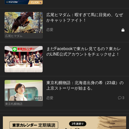
広尾ヒマダム：暇すぎて馬に目覚め、なぜ
かキャットファイト！
恋愛
Vol.5
広尾ヒマダム
まだFacebookで東カレ見てるの？東カレ
のLINE公式アカウントをチェックせよ！
東京札幌物語：北海道出身の希（23歳）の
上京ストーリーが始まる。
恋愛
3
Vol.1
東京札幌物語