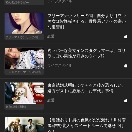
ライフスタイル
私の名品テラピー
フリーアナウンサーの闇：自分より目立つ
美女は皆降板させる、傲慢局アナへの密か
な復讐劇
Vol.5
恋愛
フリーアナウンサーの闇
肉ラバーな美女インスタグラマーは、ゴリ
ラっぽい男性が好みのタイプ!?
ライフスタイル
Vol.9
インスタグラマー50の秘密
東京結婚式明細：ケチると後が恐ろしい。
遠方ゲストに必須の「お車代」事情
恋愛
Vol.16
東京結婚式明細
【裏話あり】男の色気がだだ漏れ！川村壱
馬×吉野北人がスイートルームで魅せつけ
る！