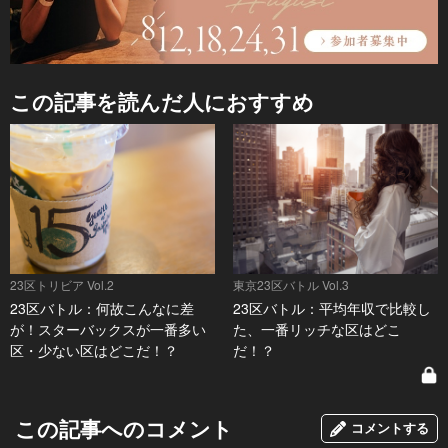
この記事を読んだ人におすすめ
23区トリビア Vol.2
東京23区バトル Vol.3
23区バトル：何故こんなに差
23区バトル：平均年収で比較し
が！スターバックスが一番多い
た、一番リッチな区はどこ
区・少ない区はどこだ！？
だ！？
この記事へのコメント
コメントする