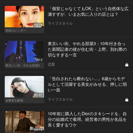
「個室じゃなくてもOK」という自然体な広
瀬すずが、いまお気に入りの店とは？
ライフスタイル
Vol.78
表紙カレンダー
東京いい街、やれる部屋3：10年付き合っ
た新聞記者の彼が住む街・上野。別れ際の
切なすぎる一言
Vol.3
恋愛
東京いい街、やれる部屋3
「告白されたら断れない…」6歳からモデ
ルとして活躍する美女がみせる、押しに弱
い一面
Vol.87
ライフスタイル
金曜美女劇場
10年前に購入したDiorのタキシードを、自
分の結婚式で着用。経営者の男性が名品を
長く愛するワケ
Vol.13