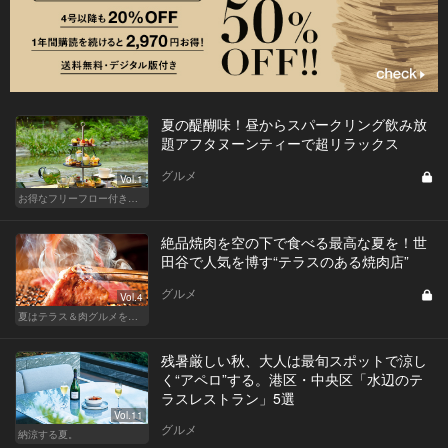
夏の醍醐味！昼からスパークリング飲み放
題アフタヌーンティーで超リラックス
グルメ
Vol.1
お得なフリーフロー付きで料理が美味しいレストラン
絶品焼肉を空の下で食べる最高な夏を！世
田谷で人気を博す“テラスのある焼肉店”
グルメ
Vol.4
夏はテラス＆肉グルメを開放的に楽しもう
残暑厳しい秋、大人は最旬スポットで涼し
く“アペロ”する。港区・中央区「水辺のテ
ラスレストラン」5選
Vol.11
グルメ
納涼する夏。