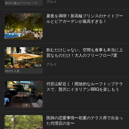
グルメ
東京の夏はテラスだ！デートも女子会も盛り上がること間違いなし！
夏夜を満喫！新高輪プリンスのナイトプー
ルとビアガーデンが最高すぎる！
飲むだけじゃない、空間も食事も本当に上
質なものだけ！大人のフリーフロー7選
グルメ
Vol.5
納涼する夏。
代官山駅近く！開放的なルーフトップテラ
スで、贅沢にイタリアンBBQを楽しもう
医師の恋愛事情〜初夏のテラス席で出会っ
た代理店の女〜