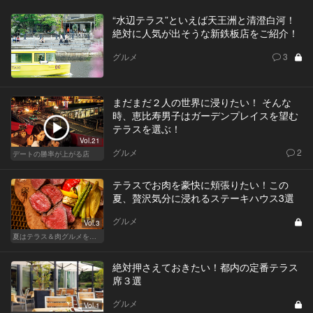
“水辺テラス”といえば天王洲と清澄白河！
絶対に人気が出そうな新鉄板店をご紹介！
グルメ
3
まだまだ２人の世界に浸りたい！ そんな
時、恵比寿男子はガーデンプレイスを望む
テラスを選ぶ！
Vol.21
グルメ
2
デートの勝率が上がる店
テラスでお肉を豪快に頬張りたい！この
夏、贅沢気分に浸れるステーキハウス3選
グルメ
Vol.3
夏はテラス＆肉グルメを開放的に楽しもう
絶対押さえておきたい！都内の定番テラス
席３選
グルメ
Vol.1