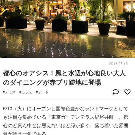
2016.05.18
都心のオアシス！風と水辺が心地良い大人
のダイニングが赤プリ跡地に登場
#テラス
#カフェ
#デート
0
5/10（火）にオープンし国際色豊かなランドマークとして
も注目を集めている「東京ガーデンテラス紀尾井町」。都
心のど真ん中とは思えないほど緑が多く、落ち着いた雰囲
気が漂う一角である。