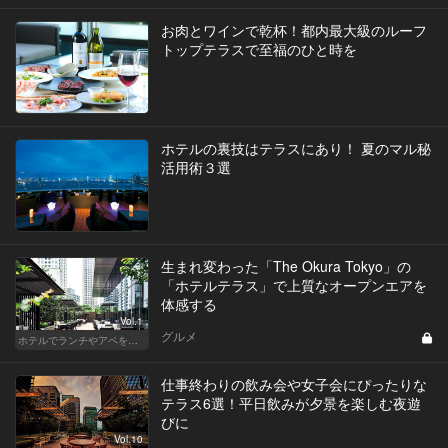
お肉とワインで乾杯！都内最大級のルーフ
トップテラスで至福のひと時を
ホテルの裏技はテラスにあり！ 夏のマル秘
活用術３選
生まれ変わった「The Okura Tokyo」の
「ホテルテラス」で上質なオープンエアを
体感する
Vol.1
グルメ
ホテルでランチやアペを楽しもう！東京の名店へ
仕事終わりの飲み会や女子会にぴったりな
テラス6選！平日飲みが夕景を楽しむ夜遊
びに
Vol.10