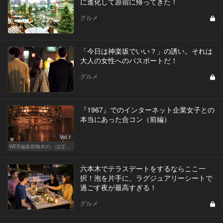
に進化して原宿に帰ってきた！
グルメ
「今日は神楽坂でいい？」の誘い。それは
大人の女性へのパスポートだ！
グルメ
『1967』でのインターネット企業女子との
本当にあった合コン（前編）
Vol.1
WEB編集部梅木の、ほぼノンフィクション合コン実況中継
六本木でテラスデートをするならここ一
択！泡を片手に、ラグジュアリーシートで
過ごす夜が最高すぎる！
グルメ