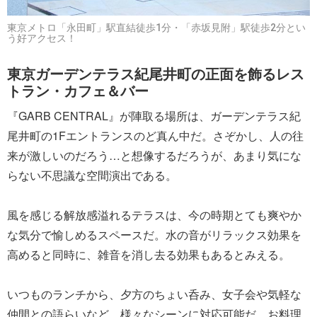
東京メトロ「永田町」駅直結徒歩1分・「赤坂見附」駅徒歩2分とい
う好アクセス！
東京ガーデンテラス紀尾井町の正面を飾るレス
トラン・カフェ＆バー
『GARB CENTRAL』が陣取る場所は、ガーデンテラス紀
尾井町の1Fエントランスのど真ん中だ。さぞかし、人の往
来が激しいのだろう…と想像するだろうが、あまり気にな
らない不思議な空間演出である。
風を感じる解放感溢れるテラスは、今の時期とても爽やか
な気分で愉しめるスペースだ。水の音がリラックス効果を
高めると同時に、雑音を消し去る効果もあるとみえる。
いつものランチから、夕方のちょい呑み、女子会や気軽な
仲間との語らいなど、様々なシーンに対応可能だ。お料理