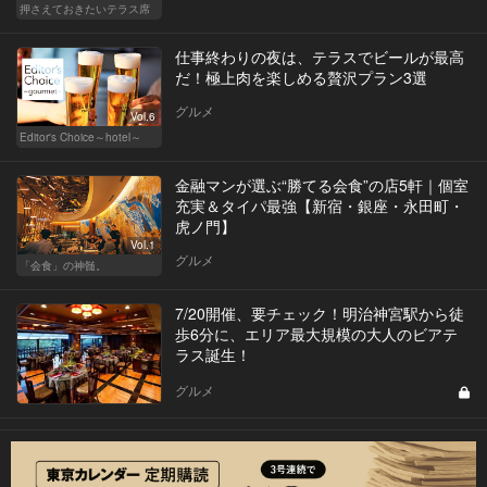
押さえておきたいテラス席
仕事終わりの夜は、テラスでビールが最高
だ！極上肉を楽しめる贅沢プラン3選
グルメ
Vol.6
Editor's Choice～hotel～
金融マンが選ぶ“勝てる会食”の店5軒｜個室
充実＆タイパ最強【新宿・銀座・永田町・
虎ノ門】
Vol.1
グルメ
「会食」の神髄。
7/20開催、要チェック！明治神宮駅から徒
歩6分に、エリア最大規模の大人のビアテ
ラス誕生！
グルメ