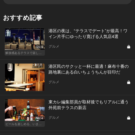
おすすめ記事
港区の夜は、“テラスでデート”が最高！ワ
イン片手にゆったり寛げる人気店4選
グルメ
Vol.9
解放感あるテラスで楽しく飲める東京の人気店
港区民のサクッと一杯に最適！麻布十番の
路地裏にある白いちょうちんが目印だ
グルメ
東カレ編集部員が取材後でもリアルに通う
外苑前テラスの新店
グルメ
Vol.4
ビールを楽しめる、いま最旬なビールの新店はこの6軒！