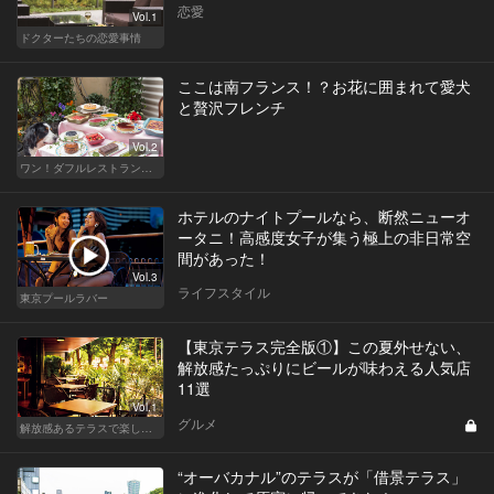
恋愛
Vol.1
ドクターたちの恋愛事情
ここは南フランス！？お花に囲まれて愛犬
と贅沢フレンチ
Vol.2
ワン！ダフルレストラン～愛犬と一緒に本格ディナー～
ホテルのナイトプールなら、断然ニューオ
ータニ！高感度女子が集う極上の非日常空
間があった！
Vol.3
ライフスタイル
東京プールラバー
【東京テラス完全版①】この夏外せない、
解放感たっぷりにビールが味わえる人気店
11選
Vol.1
グルメ
解放感あるテラスで楽しく飲める東京の人気店
“オーバカナル”のテラスが「借景テラス」