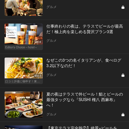
グルメ
仕事終わりの夜は、テラスでビールが最高
だ！極上肉を楽しめる贅沢プラン3選
グルメ
Vol.6
Editor's Choice～hotel～
なぜこの3つの名イタリアンが、食べログ
3.2以下なのだ！
グルメ
Vol.1
口コミ評価に物申す！東カレが選ぶ上級レストラン
夏の夜はテラスで外ビール！鮨とビールの
最強タッグなら『SUSHI 権八 西麻布』
へ！
グルメ
【東京テラス完全版②】絶景×ビールを、