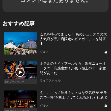
おすすめ記事
これを待ってました！ あのシュラスコの大
人気店が品川店限定のビアガーデンを開催
中！
グルメ
ホテルのナイトプールなら、断然ニューオ
ータニ！高感度女子が集う極上の非日常空
間があった！
Vol.3
ライフスタイル
東京プールラバー
え、ここって渋谷？レトロな空気感が“テラ
スで一杯”を格上げしてくれるおしゃれ酒場
グルメ
Vol.3
解放感あるテラスで楽しく飲める東京の人気店