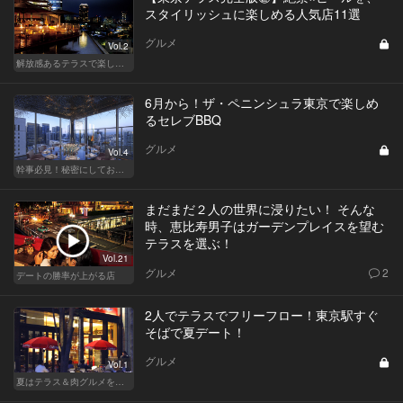
スタイリッシュに楽しめる人気店11選
グルメ
Vol.2
解放感あるテラスで楽しく飲める東京の人気店
6月から！ザ・ペニンシュラ東京で楽しめ
るセレブBBQ
グルメ
Vol.4
幹事必見！秘密にしておきたい都内BBQ
まだまだ２人の世界に浸りたい！ そんな
時、恵比寿男子はガーデンプレイスを望む
テラスを選ぶ！
Vol.21
グルメ
2
デートの勝率が上がる店
2人でテラスでフリーフロー！東京駅すぐ
そばで夏デート！
グルメ
Vol.1
夏はテラス＆肉グルメを開放的に楽しもう