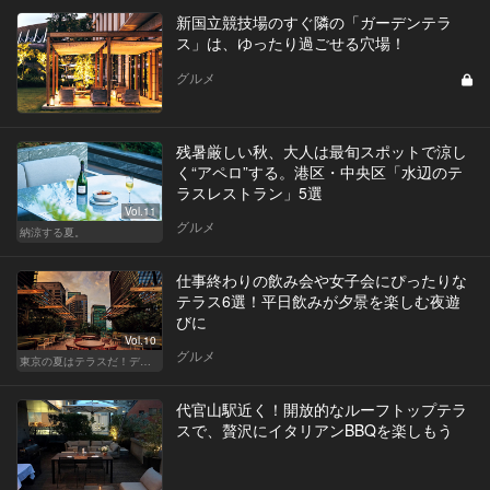
新国立競技場のすぐ隣の「ガーデンテラ
ス」は、ゆったり過ごせる穴場！
グルメ
残暑厳しい秋、大人は最旬スポットで涼し
く“アペロ”する。港区・中央区「水辺のテ
ラスレストラン」5選
Vol.11
グルメ
納涼する夏。
仕事終わりの飲み会や女子会にぴったりな
テラス6選！平日飲みが夕景を楽しむ夜遊
びに
Vol.10
グルメ
東京の夏はテラスだ！デートも女子会も盛り上がること間違いなし！
代官山駅近く！開放的なルーフトップテラ
スで、贅沢にイタリアンBBQを楽しもう