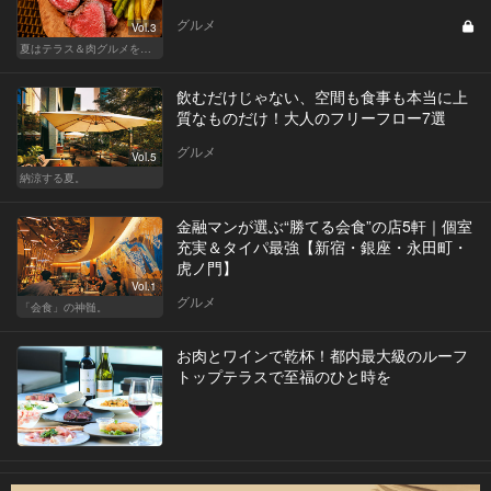
グルメ
Vol.3
夏はテラス＆肉グルメを開放的に楽しもう
飲むだけじゃない、空間も食事も本当に上
質なものだけ！大人のフリーフロー7選
グルメ
Vol.5
納涼する夏。
金融マンが選ぶ“勝てる会食”の店5軒｜個室
充実＆タイパ最強【新宿・銀座・永田町・
虎ノ門】
Vol.1
グルメ
「会食」の神髄。
お肉とワインで乾杯！都内最大級のルーフ
トップテラスで至福のひと時を