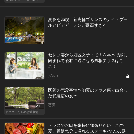
夏夜を満喫！新高輪プリンスのナイトプー
ルとビアガーデンが最高すぎる！
セレブ妻から港区女子まで！六本木で緑に
囲まれて優雅に過ごせる鉄板テラスはこ
こ！
グルメ
医師の恋愛事情〜初夏のテラス席で出会っ
た代理店の女〜
恋愛
Vol.1
ドクターたちの恋愛事情
テラスでお肉を豪快に頬張りたい！この
夏、贅沢気分に浸れるステーキハウス3選