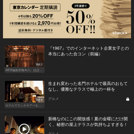
『1967』でのインターネット企業女子との
本当にあった合コン（前編）
Vol.1
WEB編集部梅木の、ほぼノンフィクション合コン実況中継
生まれ変わった名門ホテルで最高のおもて
なし。優雅なテラスで極上の一杯を
グルメ
Vol.4
ホテルでランチやアペを楽しもう！東京の名店へ
新橋なのにこの開放感！夏の金曜にだけ開
く、秘密の屋上テラスが気持ちよすぎる！
グルメ