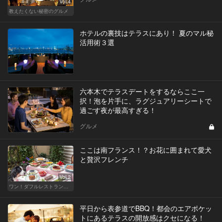
Vol.4
教えたくない秘密のグルメ
ホテルの裏技はテラスにあり！ 夏のマル秘
活用術３選
六本木でテラスデートをするならここ一
択！泡を片手に、ラグジュアリーシートで
過ごす夜が最高すぎる！
グルメ
ここは南フランス！？お花に囲まれて愛犬
と贅沢フレンチ
Vol.2
ワン！ダフルレストラン～愛犬と一緒に本格ディナー～
平日から表参道でBBQ！都会のエアポケッ
トにあるテラスの開放感はクセになる！