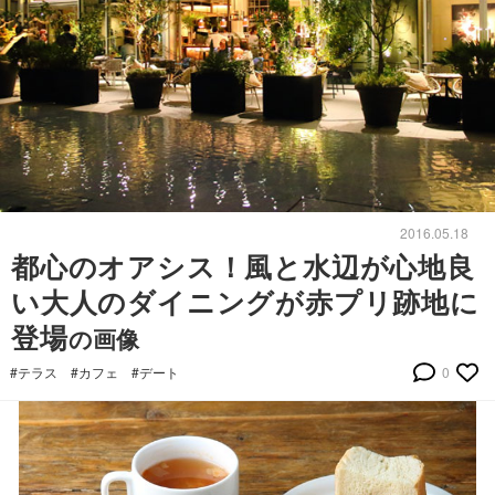
2016.05.18
都心のオアシス！風と水辺が心地良
い大人のダイニングが赤プリ跡地に
登場
の画像
#テラス
#カフェ
#デート
0