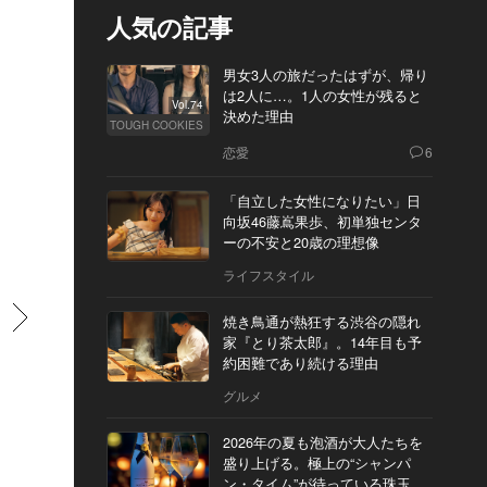
人気の記事
男女3人の旅だったはずが、帰り
は2人に…。1人の女性が残ると
Vol.74
決めた理由
TOUGH COOKIES
恋愛
6
「自立した女性になりたい」日
向坂46藤嶌果歩、初単独センタ
ーの不安と20歳の理想像
ライフスタイル
すすむ
焼き鳥通が熱狂する渋谷の隠れ
家『とり茶太郎』。14年目も予
約困難であり続ける理由
グルメ
2026年の夏も泡酒が大人たちを
盛り上げる。極上の“シャンパ
ン・タイム”が待っている珠玉の