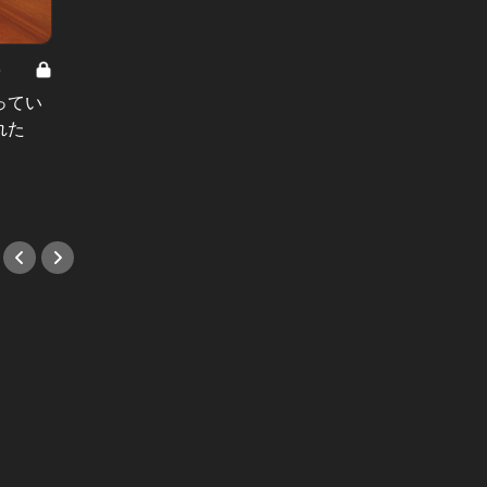
8
男と女の答えあわせ【A】 Vol.308
ってい
結婚願望ゼロだった27歳男性が、交
れた
際2年で突然プロポーズ。彼の心が
変わった“理由”とは
#小説