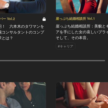
崖っぷち結婚相談所 Vol.1
 Vol.2
崖っぷち結婚相談所：美貌と
円！ 六本木のタワマンを
アを手にした女の哀しいプラ
腕コンサルタントのコンプ
そして、その本音。
求とは？
#キャリア