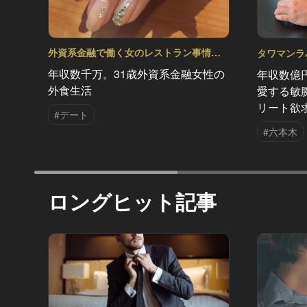
外資系金融で働く女のレストラン事情
タワマンラバー
Vol.1
年収数千万。31歳外資系金融女性の
年収数億
外食生活
愛する敏
リート欲
#デート
#六本木
ロングヒット記事