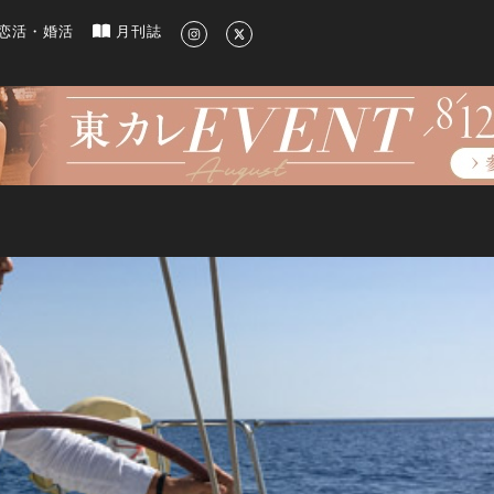
新のグルメ、洗練されたライフスタイル情報
恋活・婚活
月刊誌