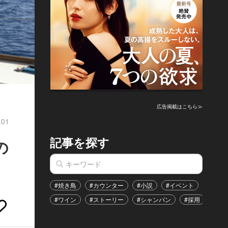
広告掲載はこちら≫
.01
記事を探す
の
#焼き鳥
#カウンター
#小説
#イベント
#港区
#ワイン
#ストーリー
#シャンパン
#採用
#恋