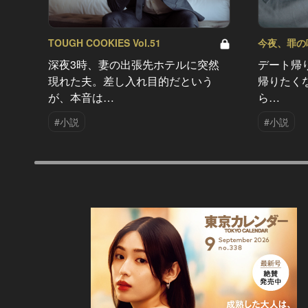
TOUGH COOKIES Vol.51
今夜、罪の味を
深夜3時、妻の出張先ホテルに突然
デート帰
現れた夫。差し入れ目的だという
帰りたく
が、本音は…
ら…
#小説
#小説