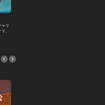
かわいく生きられない女たち Vol.1
かわいく生きられない女たち：メガ
オトナの
バンク勤務、28歳ワセジョの婚活が
キャリ
こんな
難航するワケ
イド。
い…！
#小説
の“ズレ
#小説