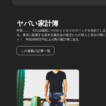
ヤバい家計簿
年収……、それは端的にそのひととなりのスペックを決めてしま
る。東京に跋扈する資本主義社会の寵児たちの収入と支出の闇に
ト！ 年収3000万円以上の男の家計簿に迫る。
この連載の記事一覧