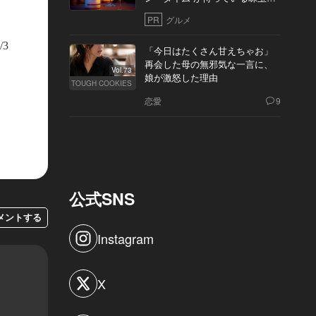
10軒
PR
グルメ
/3
「今日はたくさん甘えちゃお」
再会した母の無邪気な一言に、
Vol.73
娘が激怒した理由
TOUGH COOKIES
恋愛
9
公式SNS
メントする
Instagram
X