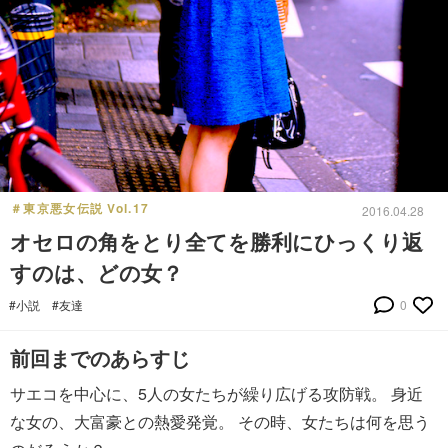
＃東京悪女伝説 Vol.17
2016.04.28
オセロの角をとり全てを勝利にひっくり返
すのは、どの女？
#小説
#友達
0
前回までのあらすじ
サエコを中心に、5人の女たちが繰り広げる攻防戦。 身近
な女の、大富豪との熱愛発覚。 その時、女たちは何を思う