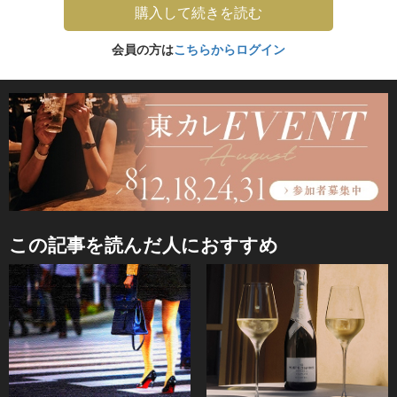
購入して続きを読む
会員の方は
こちらからログイン
この記事を読んだ人におすすめ