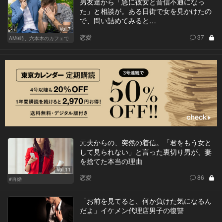
男友達から「急に彼女と音信不通になっ
た」と相談が。ある日街で女を見かけたの
で、問い詰めてみると…
Vol.7
恋愛
37
AM9時、六本木のカフェで
元夫からの、突然の着信。「君をもう女と
して見られない」と言った裏切り男が、妻
を捨てた本当の理由
Vol.11
恋愛
86
#再婚
「お前を見てると、何か負けた気になるん
だよ」イケメン代理店男子の復讐