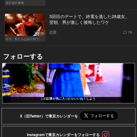
港区仮氏事情
3回目のデートで、終電を逃した28歳女。
翌朝、男が激しく後悔したワケ
恋愛
16
Vol.10
今日、私たちはあの街で
フォローする
この記事が気に入ったらいいね！しよう
X（旧Twitter）で東京カレンダーを
Instagramで東京カレンダーをフォローする