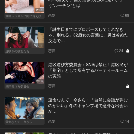
う“ルーチン”とは
Vol.1
恋愛
68
最終レッスンに間に合えば
「誕生日までにプロポーズしてくれなき
ゃ、別れる」32歳女の言葉に、男は冷めた
反応で…
Vol.11
恋愛
24
遅咲きの彼女たち
港区遊び方委員会：SNSは禁止！港区民が
「別宅」として所有するパーティールーム
の実態
Vol.3
恋愛
港区遊び方委員会
運命なんて、今さら：「自然に会話が弾む
のがいい」冬のキャンプ場で意外な出会い
が…
Vol.1
恋愛
14
運命なんて、今さら