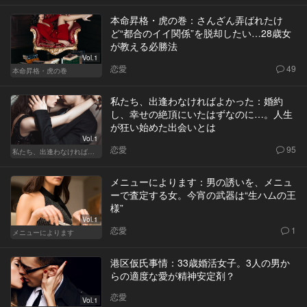
本命昇格・虎の巻：さんざん弄ばれたけ
ど“都合のイイ関係”を脱却したい…28歳女
が教える必勝法
Vol.1
恋愛
49
本命昇格・虎の巻
私たち、出逢わなければよかった：婚約
し、幸せの絶頂にいたはずなのに…。人生
が狂い始めた出会いとは
Vol.1
恋愛
95
私たち、出逢わなければよかった
メニューによります：男の誘いを、メニュ
ーで査定する女。今宵の武器は“生ハムの王
様”
Vol.1
恋愛
1
メニューによります
港区仮氏事情：33歳婚活女子。3人の男か
らの適度な愛が精神安定剤？
恋愛
Vol.1