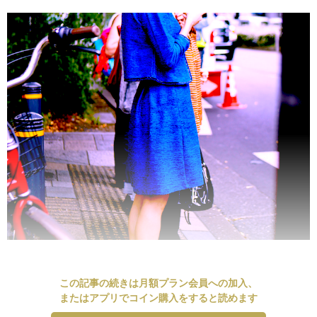
この記事の続きは月額プラン会員への加入、
またはアプリでコイン購入をすると読めます