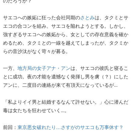
のだろうか？
サエコへの嫉妬に狂った会社同期の
さとみ
は、タクミとサ
エコの合コンを組み、サエコを陥れようとする。しかし、
強すぎるサエコへの嫉妬から、女としての存在意義を確か
めるため、タクミとの一線を越えてしまったが、タクミか
らの音沙汰がなく苛々が募る。
一方、
地方局の女子アナ・アン
は、サエコの彼氏と寝るこ
とに成功。夜の才能を遺憾なく発揮し男を虜（？）にした
アンに、二度目の連絡が来て有頂天になっているが...
「私よりイイ男と結婚するなんて許せない。」心に潜んだ
毒は女たちを狂わせていく...。
前回：
東京悪女破れたり…さすがのサエコも万事休す？