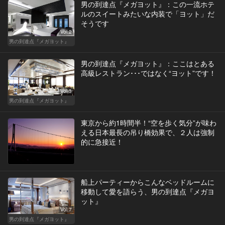
男の到達点『メガヨット』：この一流ホテ
ルのスイートみたいな内装で「ヨット」だ
そうです
Vol.2
男の到達点『メガヨット』
男の到達点『メガヨット』：ここはとある
高級レストラン･･･ではなく“ヨット”です！
Vol.3
男の到達点『メガヨット』
東京から約1時間半！“空を歩く気分”が味わ
える日本最長の吊り橋効果で、２人は強制
的に急接近！
船上パーティーからこんなベッドルームに
移動して愛を語らう、男の到達点『メガヨ
ット』
Vol.7
男の到達点『メガヨット』