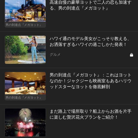
高速自慢の豪華ヨットで二人の恋も加速す
る、男の到達点『メガヨット』
Vol.10
男の到達点『メガヨット』
ハワイ通のモデル美女がこっそり教える、
お洒落すぎるハワイの過ごしかた発表！
グルメ
男の到達点『メガヨット』：これはヨット
なのか！ジャクジーも映画室もあるハリウ
ッドスターなヨットを徹底解剖
Vol.1
男の到達点『メガヨット』
まだ路上で場所取り？船上からお酒を片手
に楽しむ贅沢花火プランをご紹介！