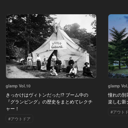
glamp Vol.10
glamp Vol
きっかけはヴィトンだった!? ブーム中の
憧れの別
『グランピング』の歴史をまとめてレクチ
楽しむ新
ャー！
#アウト
#アウトドア