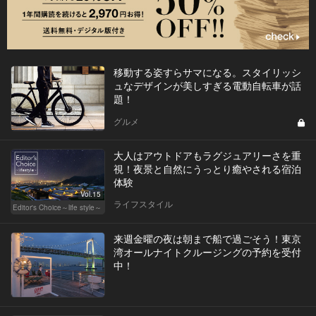
移動する姿すらサマになる。スタイリッシ
ュなデザインが美しすぎる電動自転車が話
題！
グルメ
大人はアウトドアもラグジュアリーさを重
視！夜景と自然にうっとり癒やされる宿泊
体験
Vol.15
ライフスタイル
Editor's Choice～life style～
来週金曜の夜は朝まで船で過ごそう！東京
湾オールナイトクルージングの予約を受付
中！