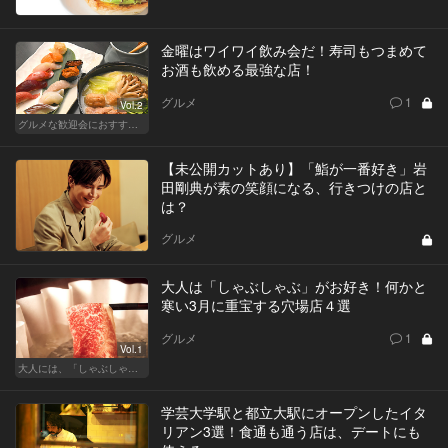
金曜はワイワイ飲み会だ！寿司もつまめて
お酒も飲める最強な店！
グルメ
1
Vol.2
グルメな歓迎会におすすめな東京の人気店
【未公開カットあり】「鮨が一番好き」岩
田剛典が素の笑顔になる、行きつけの店と
は？
グルメ
大人は「しゃぶしゃぶ」がお好き！何かと
寒い3月に重宝する穴場店４選
グルメ
1
Vol.1
大人には、「しゃぶしゃぶ」が最近ちょうどいい
学芸大学駅と都立大駅にオープンしたイタ
リアン3選！食通も通う店は、デートにも