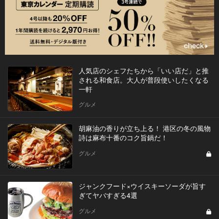
人気店のシェフたちから「いい店だ」と推
される和食店。大人が普段使いしたくなる
一軒
グルメ
胡麻油の香りが立ち上る！ 港区の冬の風物
詩は麻布十番のコク旨鍋だ！
グルメ
ジャンクフード×ウイスキーソーダが旨す
ぎてヤバすぎる4選
グルメ