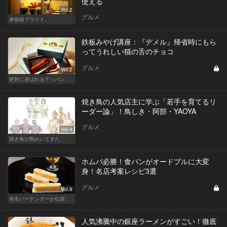
使える
Vol.2
グルメ
東横線プライド。
鉄板みやげ講座：『デメル』帰省時にもら
ってうれしい猫の舌のチョコ
グルメ
Vol.2
絶対に喜ばれるテッパン手土産
焼き鳥の人気店主に学ぶ「若手を育てるリ
ーダー論」！鳥しき・阿部・YAOYA
グルメ
Vol.4
焼き鳥が艶めいてきた
ホムパ必勝！食パンがオードブルに大変
身！名店考案レシピ3選
グルメ
Vol.9
有名バーテンダーが伝授する簡単つまみレシピ
人気沸騰中の銀座ラーメンがすごい！徹底