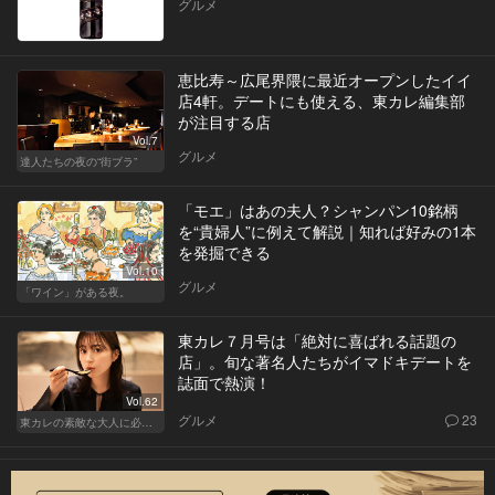
グルメ
恵比寿～広尾界隈に最近オープンしたイイ
店4軒。デートにも使える、東カレ編集部
が注目する店
Vol.7
グルメ
達人たちの夜の“街ブラ”
「モエ」はあの夫人？シャンパン10銘柄
を“貴婦人”に例えて解説｜知れば好みの1本
を発掘できる
Vol.10
グルメ
「ワイン」がある夜。
東カレ７月号は「絶対に喜ばれる話題の
店」。旬な著名人たちがイマドキデートを
誌面で熱演！
Vol.62
グルメ
23
東カレの素敵な大人に必要なこと