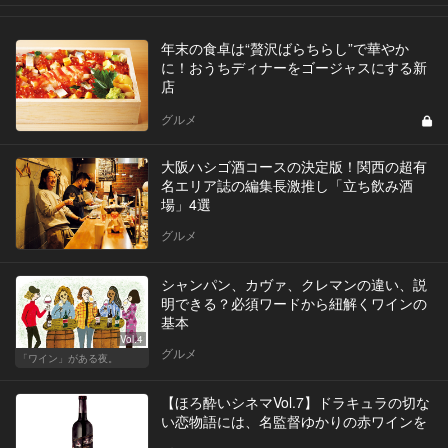
年末の食卓は“贅沢ばらちらし”で華やか
に！おうちディナーをゴージャスにする新
店
グルメ
大阪ハシゴ酒コースの決定版！関西の超有
名エリア誌の編集長激推し「立ち飲み酒
場」4選
グルメ
シャンパン、カヴァ、クレマンの違い、説
明できる？必須ワードから紐解くワインの
基本
Vol.4
グルメ
「ワイン」がある夜。
【ほろ酔いシネマVol.7】ドラキュラの切な
い恋物語には、名監督ゆかりの赤ワインを