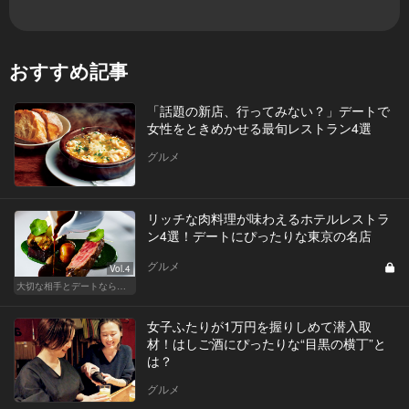
おすすめ記事
「話題の新店、行ってみない？」デートで
女性をときめかせる最旬レストラン4選
グルメ
リッチな肉料理が味わえるホテルレストラ
ン4選！デートにぴったりな東京の名店
グルメ
Vol.4
大切な相手とデートなら、ホテルのホスピタリティを味わえるリッチなデート
女子ふたりが1万円を握りしめて潜入取
材！はしご酒にぴったりな“目黒の横丁”と
は？
グルメ