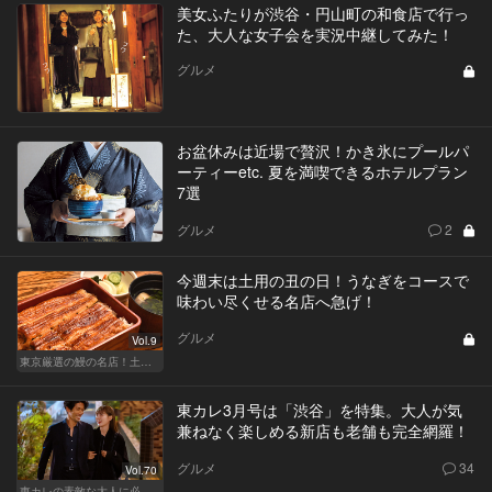
美女ふたりが渋谷・円山町の和食店で行っ
た、大人な女子会を実況中継してみた！
グルメ
お盆休みは近場で贅沢！かき氷にプールパ
ーティーetc. 夏を満喫できるホテルプラン
7選
グルメ
2
今週末は土用の丑の日！うなぎをコースで
味わい尽くせる名店へ急げ！
グルメ
Vol.9
東京厳選の鰻の名店！土用の丑の日じゃなくても行きたい
東カレ3月号は「渋谷」を特集。大人が気
兼ねなく楽しめる新店も老舗も完全網羅！
グルメ
34
Vol.70
東カレの素敵な大人に必要なこと