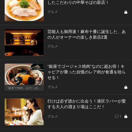
したこだわりの中華そばの新店！
グルメ
芸能人も御用達！麻布十番に誕生した、あ
の人がオーナーの楽しき新店2選
グルメ
“銀座でゴージャス焼肉”なのに超お得！キ
ャビアが乗った自慢のレア肉が食通を唸ら
せる！
Vol.1
グルメ
「銀座で焼肉」はやっぱりテンションが上がります！
行けば必ず誰かに出会う！港区ラバーが愛
する大人の溜まり場はここだ！
グルメ
1