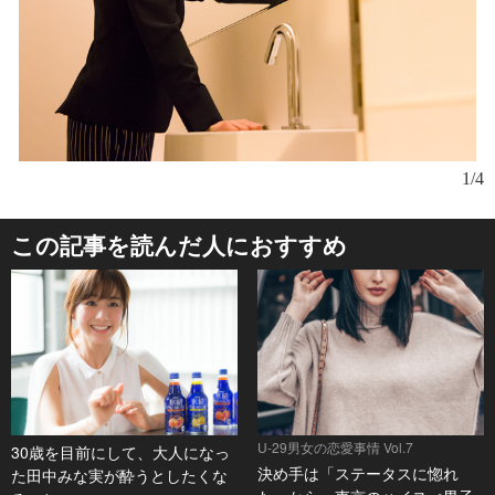
1/4
この記事を読んだ人におすすめ
U-29男女の恋愛事情 Vol.7
30歳を目前にして、大人になっ
決め手は「ステータスに惚れ
た田中みな実が酔うとしたくな