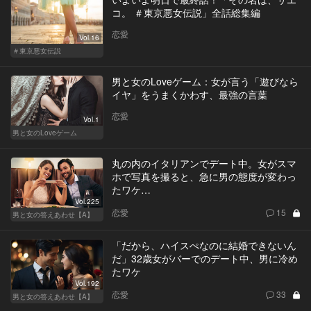
コ。 ＃東京悪女伝説」全話総集編
恋愛
Vol.16
＃東京悪女伝説
男と女のLoveゲーム：女が言う「遊びなら
イヤ」をうまくかわす、最強の言葉
恋愛
Vol.1
男と女のLoveゲーム
丸の内のイタリアンでデート中。女がスマ
ホで写真を撮ると、急に男の態度が変わっ
たワケ…
Vol.225
恋愛
15
男と女の答えあわせ【A】
「だから、ハイスぺなのに結婚できないん
だ」32歳女がバーでのデート中、男に冷め
たワケ
Vol.192
恋愛
33
男と女の答えあわせ【A】