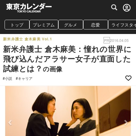
グルメ情報・プレミアムレストラン予約サイト
トップ
プレミアム
グルメ
恋愛
ライフスタ
新米弁護士 倉木麻美 Vol.1
PR
2016.04.05
新米弁護士 倉木麻美：憧れの世界に
飛び込んだアラサー女子が直面した
試練とは？
の画像
#小説
#キャリア