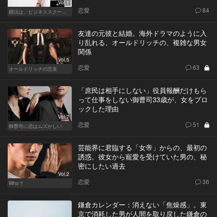
Vol.1
恋愛
84
婚活は、ビジネススクールで！？
友達の元彼と結婚。海外ドラマのように入
り乱れる、オールドリッチの、複雑な男女
関係
Vol.5
恋愛
63
オールドリッチの悲哀
「庶民は相手にしない」役員報酬だけもら
って仕事をしない御曹司33歳が、女をブロ
ックした理由
Vol.7
恋愛
51
御曹司に恋はムズかしい
芸能界に君臨する「女帝」からの、最初の
誘惑。彼女から寵愛を受けていた男の、秘
密にしたい過去
Vol.2
恋愛
36
Who？
鎌倉カレンダー：消えない「焦燥感」。東
京で消耗した男が人間を取り戻した鎌倉の