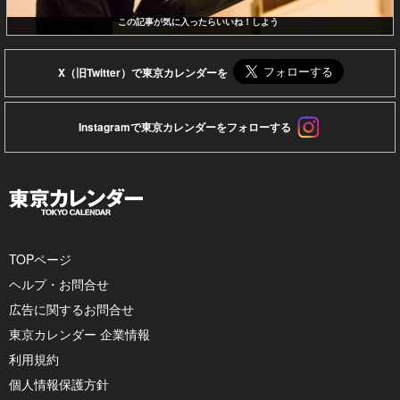
この記事が気に入ったらいいね！しよう
X（旧Twitter）で東京カレンダーを
Instagramで東京カレンダーをフォローする
TOPページ
ヘルプ・お問合せ
広告に関するお問合せ
東京カレンダー 企業情報
利用規約
個人情報保護方針