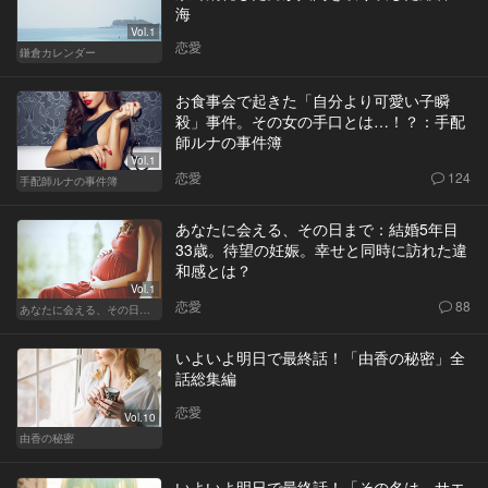
海
Vol.1
恋愛
鎌倉カレンダー
お食事会で起きた「自分より可愛い子瞬
殺」事件。その女の手口とは…！？：手配
師ルナの事件簿
Vol.1
恋愛
124
手配師ルナの事件簿
あなたに会える、その日まで：結婚5年目
33歳。待望の妊娠。幸せと同時に訪れた違
和感とは？
Vol.1
恋愛
88
あなたに会える、その日まで
いよいよ明日で最終話！「由香の秘密」全
話総集編
恋愛
Vol.10
由香の秘密
いよいよ明日で最終話！「その名は、サエ