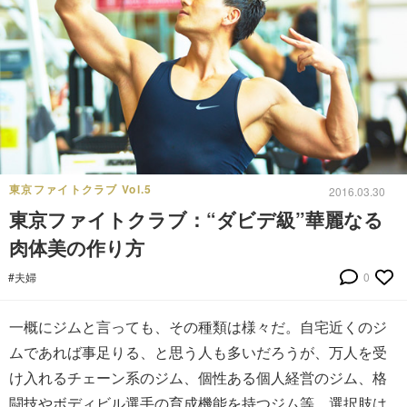
東京ファイトクラブ Vol.5
2016.03.30
東京ファイトクラブ：“ダビデ級”華麗なる
肉体美の作り方
#夫婦
0
一概にジムと言っても、その種類は様々だ。自宅近くのジ
ムであれば事足りる、と思う人も多いだろうが、万人を受
け入れるチェーン系のジム、個性ある個人経営のジム、格
闘技やボディビル選手の育成機能を持つジム等、選択肢は