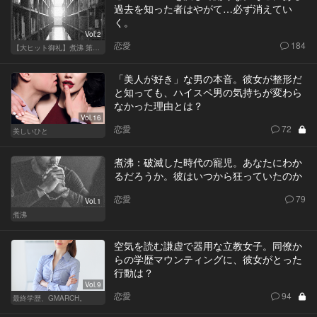
過去を知った者はやがて…必ず消えてい
く。
Vol.2
恋愛
184
【大ヒット御礼】煮沸 第二章
「美人が好き」な男の本音。彼女が整形だ
と知っても、ハイスペ男の気持ちが変わら
なかった理由とは？
Vol.16
恋愛
72
美しいひと
煮沸：破滅した時代の寵児。あなたにわか
るだろうか。彼はいつから狂っていたのか
恋愛
79
Vol.1
煮沸
空気を読む謙虚で器用な立教女子。同僚か
らの学歴マウンティングに、彼女がとった
行動は？
Vol.9
恋愛
94
最終学歴、GMARCH。