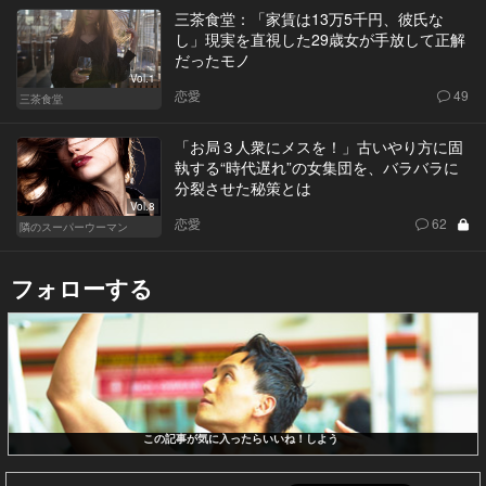
三茶食堂：「家賃は13万5千円、彼氏な
し」現実を直視した29歳女が手放して正解
だったモノ
Vol.1
恋愛
49
三茶食堂
「お局３人衆にメスを！」古いやり方に固
執する“時代遅れ”の女集団を、バラバラに
分裂させた秘策とは
Vol.8
恋愛
62
隣のスーパーウーマン
フォローする
この記事が気に入ったらいいね！しよう