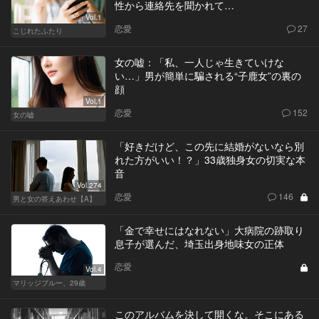
性から連絡先を聞かれて…
Vol.1
恋愛
27
こじれたふたり
女の嘘：「私、一人じゃ生きていけな
い…」男が簡単に騙される“子鹿女”の裏の
顔
Vol.1
恋愛
152
女の嘘
「好きだけど、この先に結婚がないなら別
れた方がいい！？」33歳独身女の切実な本
音
Vol.274
恋愛
146
男と女の答えあわせ【A】
「金で幸せにはなれない」大病院の跡取り
息子が選んだ、埼玉出身地味女の正体
恋愛
Vol.4
マリッジブルー、29歳
このアルバムを決して開くな。そこにある