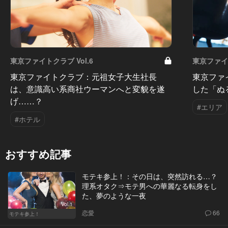
東京ファイトクラブ Vol.6
東京ファイト
東京ファイトクラブ：元祖女子大生社長
東京ファ
は、意識高い系商社ウーマンへと変貌を遂
した「ぬ
げ……？
#エリア
#ホテル
おすすめ記事
モテキ参上！：その日は、突然訪れる…？
理系オタク⇒モテ男への華麗なる転身をし
た、夢のような一夜
Vol.1
恋愛
66
モテキ参上！