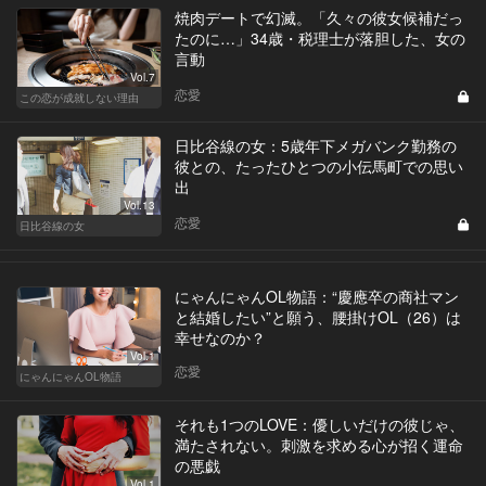
焼肉デートで幻滅。「久々の彼女候補だっ
たのに…」34歳・税理士が落胆した、女の
言動
Vol.7
恋愛
この恋が成就しない理由
日比谷線の女：5歳年下メガバンク勤務の
彼との、たったひとつの小伝馬町での思い
出
Vol.13
恋愛
日比谷線の女
にゃんにゃんOL物語：“慶應卒の商社マン
と結婚したい”と願う、腰掛けOL（26）は
幸せなのか？
Vol.1
恋愛
にゃんにゃんOL物語
それも1つのLOVE：優しいだけの彼じゃ、
満たされない。刺激を求める心が招く運命
の悪戯
Vol.1