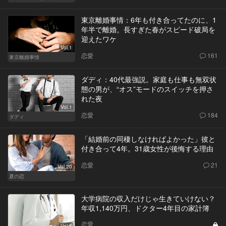
東京離婚事情：6年も付き合ってたのに、1
年半で離婚。長すぎた春がスピード破局を
迎えたワケ
Vol.1
恋愛
161
東京離婚事情
ダディ：40代最強説。家庭も仕事も無双状
態の男が、“オス”モードのスイッチを押さ
れた夜
Vol.1
恋愛
184
ダディ
「結婚前の同棲しなければよかった」彼と
付き合って4年。31歳女性が後悔する理由
恋愛
21
Vol.20
夏の恋
大学病院の収入だけじゃ生きていけない？
年収1,140万円、ドクター4年目の家計簿
恋愛
Vol.5