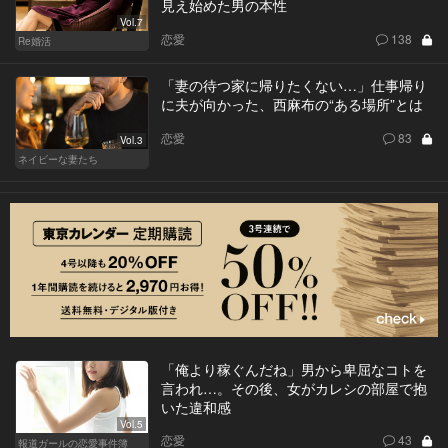
見え始めた男の本性
Vol.7
恋愛
138
Re婚活
「妻の待つ家に帰りたくない…」仕事帰り
に夫が向かった、西麻布の“ある場所”とは
恋愛
83
Vol.3
ネイビーな妻たち
「俺より稼ぐんだね」男から卑屈なコトを
言われ…。その後、女がカレシの部屋で抱
いた違和感
Vol.5
恋愛
43
報道ガールの恋愛事件簿