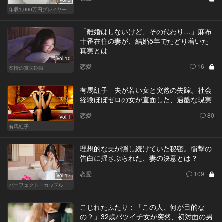
年収1,000万円プレイヤーの家計簿
「離婚はしないけど、その代わり…」麻布
十番在住の妻が、結婚5年でたどり着いた
真実とは
Vol.10
恋愛
16
友情の賞味期限
有馬紅子：夫が若い女と突然の失踪。社会
経験ほぼゼロの女が直面した、過酷な現実
恋愛
80
Vol.1
有馬紅子
理想的な夫が隠し続けていた秘密。衝撃の
告白に揺さぶられた、妻の決意とは？
恋愛
109
Vol.17
パーフェクト・カップル
こじれたふたり：「この人、何が目的な
の？」32歳バツイチ女が突然、初対面の男