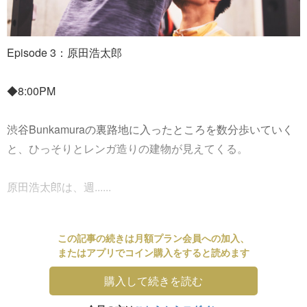
Episode 3：原田浩太郎
◆8:00PM
渋谷Bunkamuraの裏路地に入ったところを数分歩いていく
と、ひっそりとレンガ造りの建物が見えてくる。
原田浩太郎は、週......
この記事の続きは月額プラン会員への加入、
またはアプリでコイン購入をすると読めます
購入して続きを読む