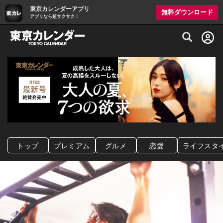
東京カレンダーアプリ
無料ダウンロード
アプリなら超サクサク！
グルメ情報・プレミアムレストラン予約サイト
トップ
プレミアム
グルメ
恋愛
ライフスタ