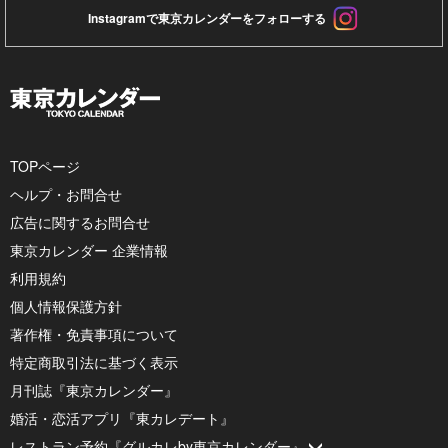
Instagramで東京カレンダーをフォローする
TOPページ
ヘルプ・お問合せ
広告に関するお問合せ
東京カレンダー 企業情報
利用規約
個人情報保護方針
著作権・免責事項について
特定商取引法に基づく表示
月刊誌『東京カレンダー』
婚活・恋活アプリ『東カレデート』
レストラン予約『グルカレby東京カレンダー』