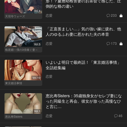
形！？慶應幼稚舎妻のお茶会で感じた、圧
倒的な格の違い
Vol.4
恋愛
233
天現寺ウォーズ
「正直羨ましい…」気の強い嫁に疲れ、他
人のゆるふわ妻に惹かれた夫の本音
恋愛
173
Vol.5
格差婚～僕の3倍稼ぐ妻～
いよいよ明日で最終話！「東京婚活事情」
全話総集編
恋愛
Vol.10
東京婚活事情
恵比寿Sisters：35歳独身女がセレブ妻にな
った同級生と再会。彼女が放った高慢なひ
と言に…
Vol.1
恋愛
46
恵比寿Sisters