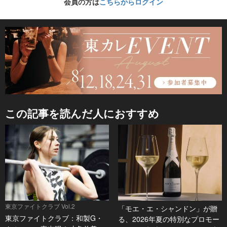
会員の方は
こちらからログイン
この記事を読んだ人におすすめ
東京ファイトクラブ Vol.2
「モエ・エ・シャンドン」が贈
東京ファイトクラブ：和製G・
る、2026年夏の特別なプロモー