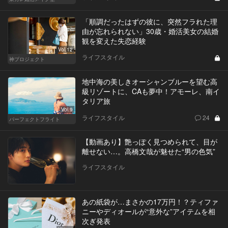
「順調だったはずの彼に、突然フラれた理
由が忘れられない」30歳・婚活美女の結婚
観を変えた失恋経験
Vol.12
ライフスタイル
神プロジェクト
地中海の美しきオーシャンブルーを望む高
級リゾートに、CAも夢中！アモーレ、南イ
タリア旅
Vol.9
ライフスタイル
24
パーフェクトフライト
【動画あり】艶っぽく見つめられて、目が
離せない…。高橋文哉が魅せた“男の色気”
ライフスタイル
あの紙袋が…まさかの17万円！？ティファ
ニーやディオールが“意外な”アイテムを相
次ぎ発表