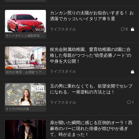
カンカン照りの太陽がお似合いすぎる！ お
洒落でカッコいいイタリア車５選
ライフスタイル
6
Vol.35
サトータケシと編集部員 船山の"CAR GENTSへの道"
枝光会附属幼稚園、愛育幼稚園の2園に合
格した母親がつづった“幼受必勝ノート”の
中身を大公開！
Vol.46
ライフスタイル
現代の“教育・お受験”リアルドキュメント
玉の輿に乗れなくても、欲望全開でセレブ
になれる、一発逆転の方法とは！
ライフスタイル
1
Vol.11
オトナの5分読書
扉が開いた瞬間に感じる圧倒的オーラ！西
麻布のバーに現れた俳優が煌びやか過ぎ
て、時が止まった！