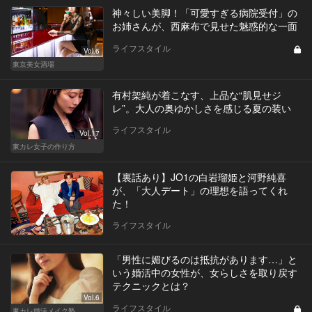
神々しい美脚！「可愛すぎる病院受付」の
お姉さんが、西麻布で見せた魅惑的な一面
ライフスタイル
Vol.6
東京美女酒場
有村架純が着こなす、上品な“肌見せジ
レ”。大人の奥ゆかしさを感じる夏の装い
ライフスタイル
Vol.17
東カレ女子の作り方
【裏話あり】JO1の白岩瑠姫と河野純喜
が、「大人デート」の理想を語ってくれ
た！
ライフスタイル
「男性に媚びるのは抵抗があります…」と
いう婚活中の女性が、女らしさを取り戻す
テクニックとは？
Vol.6
ライフスタイル
東カレ婚活メイク塾