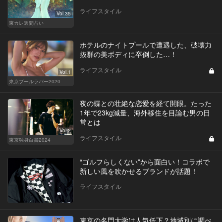
ライフスタイル
Vol.35
東カレ週間占い
ホテルのナイトプールで遭遇した、破壊力
抜群の美ボディに卒倒した…！
ライフスタイル
Vol.1
東京プールラバー2020
夜の蝶との壮絶な恋愛を経て開眼。たった
1年で23kg減量、海外移住を目論む男の日
常とは
Vol.2
ライフスタイル
東京独身白書2024
“ゴルフらしくない”から面白い！コラボで
新しい風を吹かせるブランドが話題！
ライフスタイル
東京の名門大学は人気低下？地域別に調べ