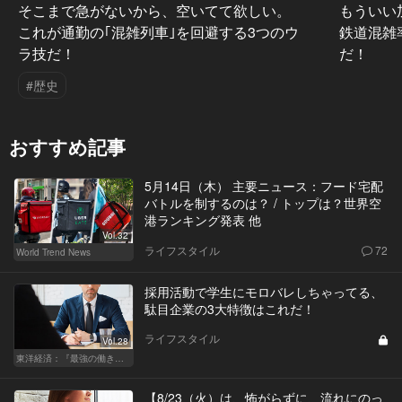
そこまで急がないから、空いてて欲しい。
もういい
これが通勤の｢混雑列車｣を回避する3つのウ
鉄道混雑
ラ技だ！
だ！
#歴史
おすすめ記事
5月14日（木） 主要ニュース：フード宅配
バトルを制するのは？ / トップは？世界空
港ランキング発表 他
Vol.32
ライフスタイル
72
World Trend News
採用活動で学生にモロバレしちゃってる、
駄目企業の3大特徴はこれだ！
ライフスタイル
Vol.28
東洋経済：『最強の働き方』『一流の育て方』
【8/23（火）は、怖がらずに、流れにのっ