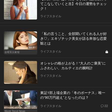
てこなしていくと吉】今日の運勢をチェッ
ク！
ライフスタイル
「私の言うこと、全部聞いてくれる人が好
き♡」エキゾチック美女が語る奔放な恋愛
観とは
Vol.81
ライフスタイル
金曜美女劇場
オシャレの格が上がる！“大人のご褒美”に
ふさわしい、カルティエの腕時計
ライフスタイル
東証1部上場企業の「冬のボーナス」唯一
の“90万円超え”となったのは？
ライフスタイル
22
Vol.128
World Trend News