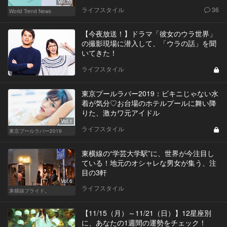
Vol.70
ライフスタイル
36
World Trend News
【今夜放送！】ドラマ「彼女のウラ世界」
の撮影現場に潜入して、「ウラの話」を聞
いてきた！
ライフスタイル
東京プールラバー2019：ビキニじゃない水
着が気分♡お台場のホテルプールに舞い降
りた、激カワ元アイドル
Vol.1
ライフスタイル
東京プールラバー2019
東横線の“学芸大学駅”に、世界が今注目し
ている！地元のオシャレな男女が集う、注
目の3軒
Vol.6
ライフスタイル
東横線プライド。
【11/15（月）～11/21（日）】12星座別
に、あなたの1週間の運勢をチェック！