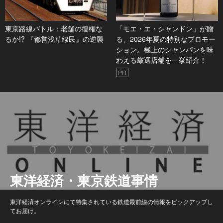
東京路線バトル：老舗の復権な
「モエ・エ・シャンドン」が贈
るか!? 『都営浅草線民』の逆襲
る、2026年夏の特別なプロモー
ション。極上のシャンパンを味
わえる厳選店舗を一挙紹介！
PR
東洋経済・東京鉄道事情
東洋経済オンラインにて特集されている鉄道最前線の情報をピックアップし
てお届け。