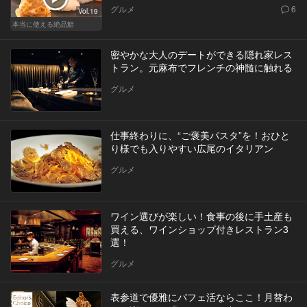
グルメ
6
Vol.19
本当に使える絶品鮨
密やかな大人のデートができる隠れ家レス
トラン。元麻布でフレンチの神髄に触れる
グルメ
仕事終わりに、“ご褒美パスタ”を！おひと
り様でも入りやすい広尾のイタリアン
グルメ
ワイン選びが楽しい！食事の後に手土産も
買える、ワインショップ付きレストラン3
選！
グルメ
表参道で優雅にパフェ活ならここ！月替わ