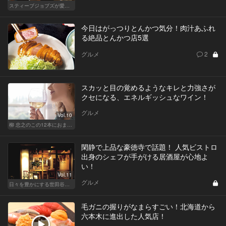
スティーブジョブズが愛したであろう、禅を感じるレストラン
今日はがっつりとんかつ気分！肉汁あふれ
る絶品とんかつ店5選
グルメ
2
スカッと目の覚めるようなキレと力強さが
クセになる、エネルギッシュなワイン！
グルメ
Vol.10
柳 忠之のこの12本におまかせ
閑静で上品な豪徳寺で話題！ 人気ビストロ
出身のシェフが手がける居酒屋が心地よ
い！
Vol.11
グルメ
日々を豊かにする世田谷の話題店
毛ガニの握りがなまらすごい！北海道から
六本木に進出した人気店！