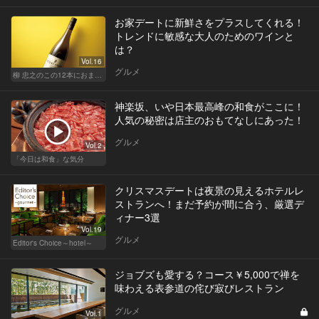
お家デートに新鮮さをプラスしてくれる！
トレンドに敏感な大人のためのワインと
は？
Vol.16
グルメ
柳 忠之のこの12本におまかせ
神楽坂、いや日本最高峰の和食がここに！
人気の秘密は店主のおもてなしにあった！
グルメ
Vol.2
「今日は和食」な気分
クリスマスデートは夜景の見えるホテルレ
ストランへ！まだ予約が間に合う、厳選デ
ィナー3選
Vol.19
グルメ
Editor's Choice～hotel～
ジョブズも愛する？コース￥5,000で禅を
味わえる表参道の侘び寂びレストラン
グルメ
Vol.1