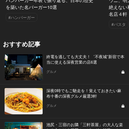
ハンバーガー年表で振り返る、日本の歴史
ウニ、明
を築いた名バーガー10選
絶えない
名店４軒
#ハンバーガー
#パスタ
おすすめ記事
終電を逃しても大丈夫！゛不夜城”新宿で本
当に使える深夜営業の店6選
グルメ
深夜0時でもご馳走を！覚えておきたい麻
布十番の深夜グルメ厳選3軒
グルメ
池尻・三宿のお隣「三軒茶屋」の大人な楽