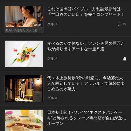
これぞ世田谷バイブル！月刊誌最新号は
「世田谷のいい店」を完全コンプリート！
グルメ
13
Vol.34
東カレの素敵な大人に必要なこと
食べるのが勿体ない！フレンチ界の巨匠た
ちが繰り出すアートな一皿５選
グルメ
代々木上原徒歩3分の町鮨に、今洒落た大
人が殺到している！アラカルトで気軽に楽
しめるのが魅力
グルメ
日本初上陸！ハワイで“ネクストパンケー
キ”と称されるクレープ専門店が自由が丘に
オープン