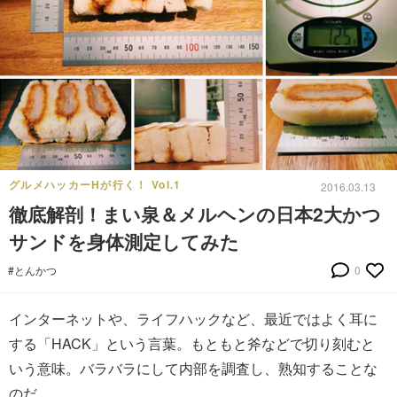
グルメハッカーHが行く！ Vol.1
2016.03.13
徹底解剖！まい泉＆メルヘンの日本2大かつ
サンドを身体測定してみた
#とんかつ
0
インターネットや、ライフハックなど、最近ではよく耳に
する「HACK」という言葉。もともと斧などで切り刻むと
いう意味。バラバラにして内部を調査し、熟知することな
のだ。