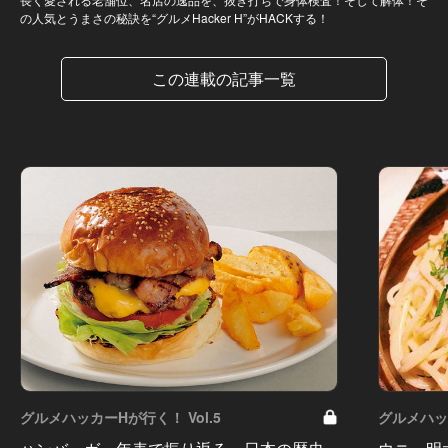
の人気とうまさの秘訣を“グルメHacker H”がHACKする！
この連載の記事一覧
グルメハッカーHが行く！ Vol.5
グルメハッカ