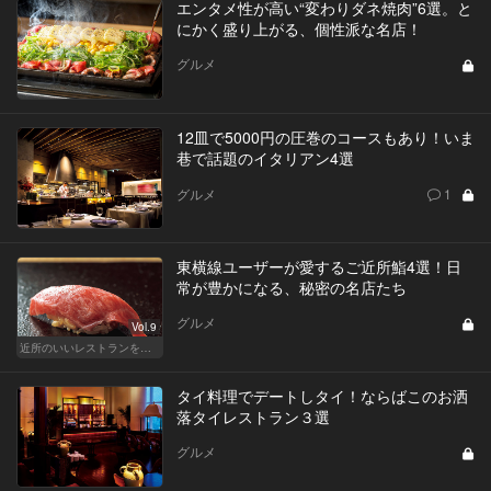
エンタメ性が高い“変わりダネ焼肉”6選。と
にかく盛り上がる、個性派な名店！
グルメ
12皿で5000円の圧巻のコースもあり！いま
巷で話題のイタリアン4選
グルメ
1
東横線ユーザーが愛するご近所鮨4選！日
常が豊かになる、秘密の名店たち
グルメ
Vol.9
近所のいいレストランを知りたい！東横、目黒線、世田谷などを深堀！
タイ料理でデートしタイ！ならばこのお洒
落タイレストラン３選
グルメ