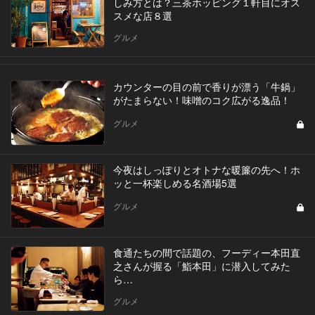
しみ方とは？三茶ホッピング１軒目にオス
スメな店８選
グルメ
カウンターの目の前で香りが漂う「牛鍋」
がたまらない！味噌のコク広がる逸品！
グルメ
今夜はしっぽりとオトナな暖簾の先へ！ホ
ッと一杯楽しめる名酒場5選
グルメ
食通たちの間で話題の、フーディー本田直
之さんが握る「鮨本田」に潜入してみた
ら…
グルメ