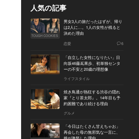
人気の記事
男女3人の旅だったはずが、帰り
は2人に…。1人の女性が残ると
Vol.74
決めた理由
TOUGH COOKIES
恋愛
6
「自立した女性になりたい」日
向坂46藤嶌果歩、初単独センタ
ーの不安と20歳の理想像
ライフスタイル
焼き鳥通が熱狂する渋谷の隠れ
家『とり茶太郎』。14年目も予
約困難であり続ける理由
グルメ
「今日はたくさん甘えちゃお」
再会した母の無邪気な一言に、
Vol.73
娘が激怒した理由