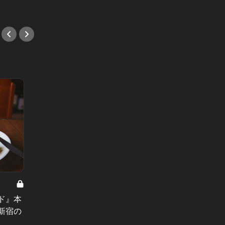
#ワイ
背徳の年末、上質な年始。 Vol.8
東カレ編集部員が贈る2026年「旬の
美食」！カニ・天ぷら・フレンチな
ド』本
この店
ど極上店4選
新宿の
木の『
#和食