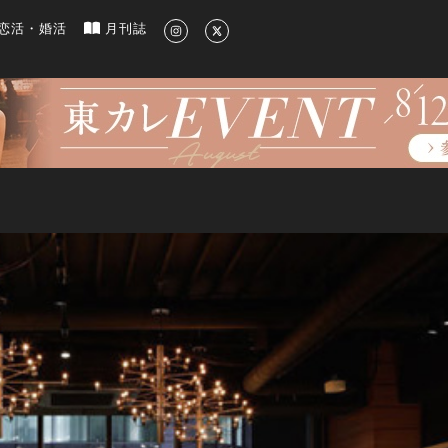
新のグルメ、洗練されたライフスタイル情報
恋活・婚活
月刊誌