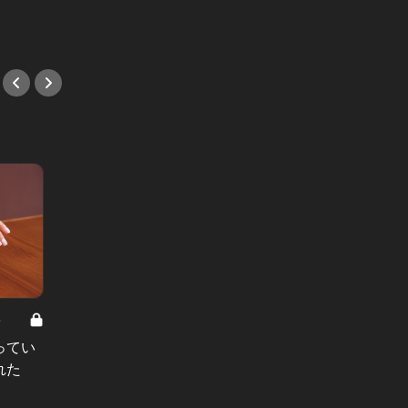
#フレ
8
男と女の答えあわせ【A】 Vol.308
ってい
結婚願望ゼロだった27歳男性が、交
れた
際2年で突然プロポーズ。彼の心が
変わった“理由”とは