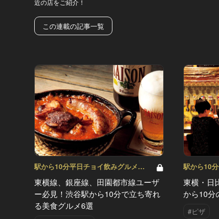
近の店をご紹介！
この連載の記事一覧
駅から10分平日チョイ飲みグルメ
駅から10
Vol.5
Vol.4
東横線、銀座線、田園都市線ユーザ
東横・日
ー必見！渋谷駅から10分で立ち寄れ
から10
る美食グルメ6選
#ピザ