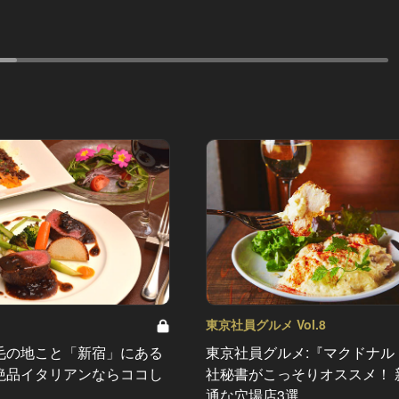
東京社員グルメ Vol.8
毛の地こと「新宿」にある
東京社員グルメ:『マクドナル
絶品イタリアンならココし
社秘書がこっそりオススメ！ 
通な穴場店3選