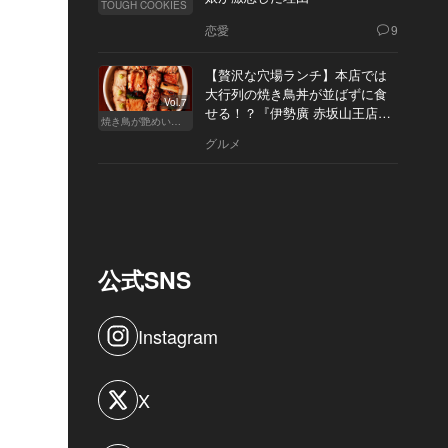
TOUGH COOKIES
恋愛
9
【贅沢な穴場ランチ】本店では
大行列の焼き鳥丼が並ばずに食
Vol.7
せる！？『伊勢廣 赤坂山王店』
焼き鳥が艶めいてきた
へ
グルメ
公式SNS
Instagram
X