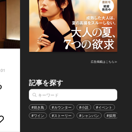
広告掲載はこちら≫
.01
記事を探す
る
#焼き鳥
#カウンター
#小説
#イベント
#港区
#ワイン
#ストーリー
#シャンパン
#採用
#恋