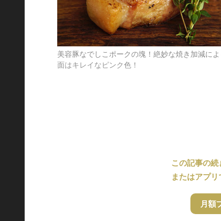
美容豚なでしこポークの塊！絶妙な焼き加減によ
面はキレイなピンク色！
この記事の続
またはアプリ
月額