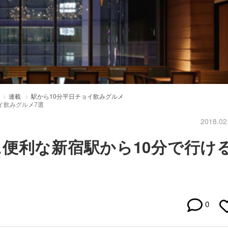
連載
駅から10分平日チョイ飲みグルメ
イ飲みグルメ7選
2018.02
便利な新宿駅から10分で行け
0