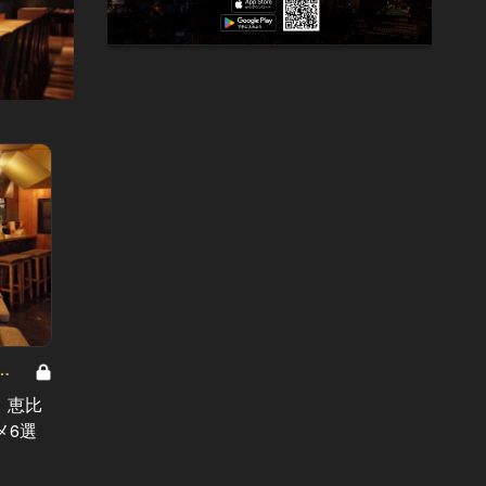
駅から10分平日チョイ飲みグルメ
駅から1
Vol.2
Vol.1
！恵比
月曜だけど、ちょっとだけ。麻布十
「今日
メ6選
番駅から10分のチョイ飲み５選
む？」
抜群な
#デート