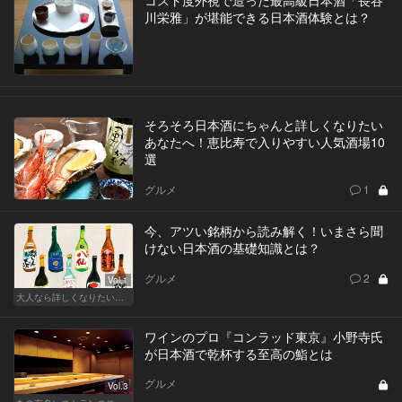
コスト度外視で造った最高級日本酒「長谷
川栄雅」が堪能できる日本酒体験とは？
そろそろ日本酒にちゃんと詳しくなりたい
あなたへ！恵比寿で入りやすい人気酒場10
選
グルメ
1
今、アツい銘柄から読み解く！いまさら聞
けない日本酒の基礎知識とは？
グルメ
2
Vol.1
大人なら詳しくなりたい、お酒の基礎知識
ワインのプロ『コンラッド東京』小野寺氏
が日本酒で乾杯する至高の鮨とは
グルメ
Vol.3