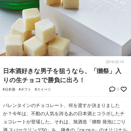
2016.02.10
日本酒好きな男子を狙うなら、「獺祭」入
りの生チョコで勝負に出ろ！
#日本酒
#ギフト
#スイーツ
0
バレンタインのチョコレート、何を渡すか決まりました
か？今年は、不動の人気を誇るあの日本酒とコラボしたチ
ョコレートが登場した。それは、旭酒造「獺祭 発泡にごり
酒 スパークリング50」を、鎌倉の『ca ca o』のオリジナル