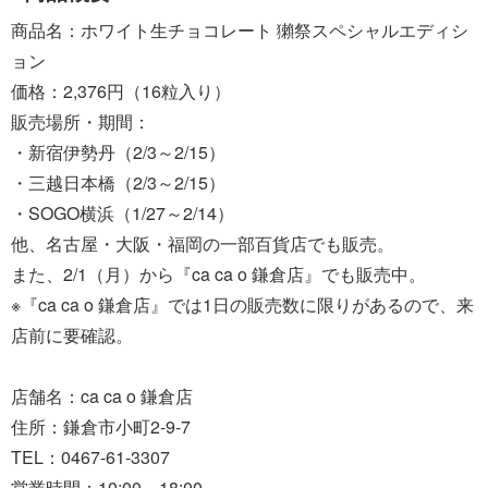
商品名：ホワイト生チョコレート 獺祭スペシャルエディシ
ョン
価格：2,376円（16粒入り）
販売場所・期間：
・新宿伊勢丹（2/3～2/15）
・三越日本橋（2/3～2/15）
・SOGO横浜（1/27～2/14）
他、名古屋・大阪・福岡の一部百貨店でも販売。
また、2/1（月）から『ca ca o 鎌倉店』でも販売中。
※『ca ca o 鎌倉店』では1日の販売数に限りがあるので、来
店前に要確認。
店舗名：ca ca o 鎌倉店
住所：鎌倉市小町2-9-7
TEL：0467-61-3307
営業時間：10:00～18:00