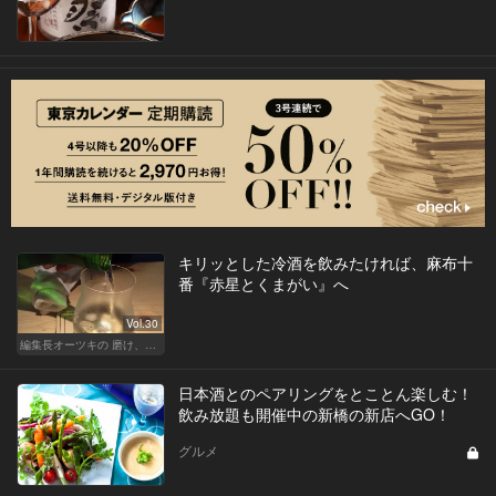
キリッとした冷酒を飲みたければ、麻布十
番『赤星とくまがい』へ
Vol.30
編集長オーツキの 磨け、バカ舌！ 学べ、オトナの遊び
日本酒とのペアリングをとことん楽しむ！
飲み放題も開催中の新橋の新店へGO！
グルメ