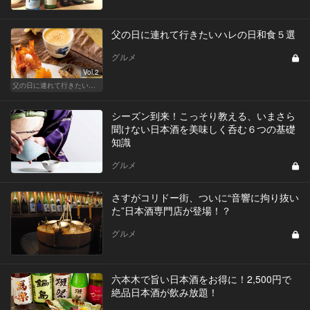
父の日に連れて行きたいハレの日和食５選
グルメ
Vol.2
父の日に連れて行きたい お父さん受けが抜群に良い都内名店
シーズン到来！こっそり教える、いまさら
聞けない日本酒を美味しく呑む６つの基礎
知識
グルメ
さすがコリドー街、ついに“音響に拘り抜い
た”日本酒専門店が登場！？
グルメ
六本木で旨い日本酒をお得に！2,500円で
絶品日本酒が飲み放題！