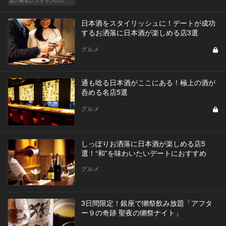
あの有名レストランのスタッフが薦める名店 〜メートル・ド・テル 小野寺 透（コンラッド東京）〜
日本酒をスタイリッシュに！デートが成功
するお洒落に日本酒が楽しめる店3選
グルメ
通も唸る日本酒がここにある！極上の酒が
呑める名店5選
グルメ
しっぽりお洒落に日本酒が楽しめる店5
選！“和”を味わいたいデートにおすすめ
グルメ
3日間限定！銀座で獺祭飲み放題「アフタ
ー９の奇跡 聖夜の獺祭ナイト」