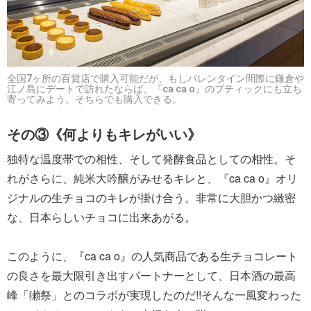
全国7ヶ所の百貨店で購入可能だが、もしバレンタイン間際に鎌倉や
江ノ島にデートで訪れたならば、『ca ca o』のブティックにも立ち
寄ってみよう。そちらでも購入できる。
その③《何よりもキレがいい》
独特な温度帯での相性、そして発酵食品としての相性。そ
れがさらに、純米大吟醸がみせるキレと、『ca ca o』オリ
ジナルの生チョコのキレが掛け合う。非常に大胆かつ緻密
な、日本らしいチョコに出来あがる。
このように、『ca ca o』の人気商品である生チョコレート
の良さを最大限引き出すパートナーとして、日本酒の最高
峰「獺祭」とのコラボが実現したのだ!!そんな一風変わった