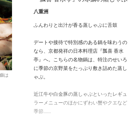
八重洲
ふんわりと出汁が香る蒸しゃぶに舌鼓
デートや接待で特別感のある鍋を味わうの
なら、京都発祥の日本料理店『瓢喜 香水
亭』へ。こちらの名物鍋は、特注のせいろ
に季節の京野菜をたっぷり敷き詰めた蒸し
鰤は
ゃぶ。
近江牛や白金豚の蒸しゃぶといったレギュ
ラーメニューのほかにずわい蟹やクエなど
季節......