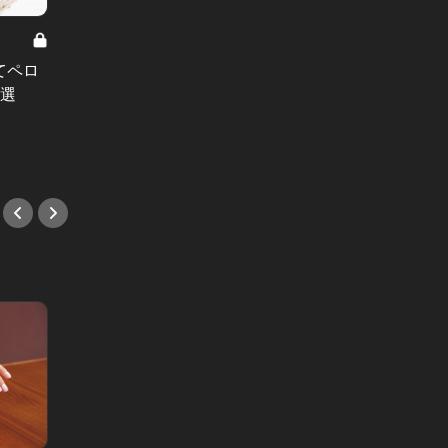
2024年おせち料理が揃い踏み！“肉
東カレ
づくし”から“スイーツ”まで百貨店お
た」。
てペロ
せち9選
古い、
7選
だ！
#和食
#中華