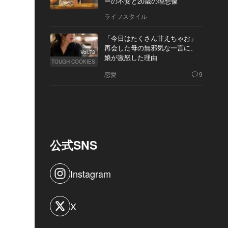
ーの不安と20歳の理想像
ライフスタイル
「今日はたくさん甘えちゃお」
再会した母の無邪気な一言に、
Vol.73
娘が激怒した理由
TOUGH COOKIES
恋愛
9
公式SNS
Instagram
X