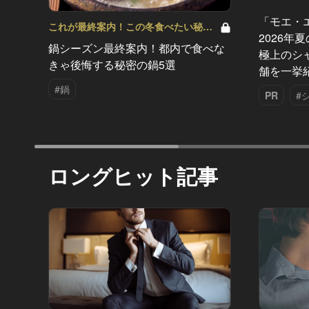
「モエ・
これが最終案内！この冬食べたい秘密
2026年
の鍋 Vol.2
鍋シーズン最終案内！都内で食べな
極上のシ
きゃ後悔する秘密の鍋5選
舗を一挙
#鍋
PR
#
ロングヒット記事