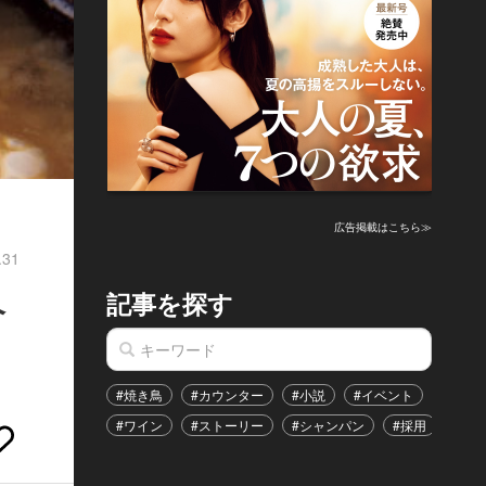
広告掲載はこちら≫
.31
記事を探す
介
#焼き鳥
#カウンター
#小説
#イベント
#港区
#ワイン
#ストーリー
#シャンパン
#採用
#恋