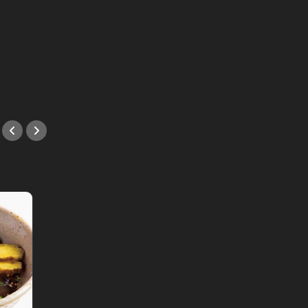
Editor's Choice～gourmet～ Vol.5
東カレの