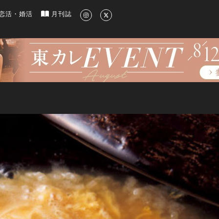
新のグルメ、洗練されたライフスタイル情報
恋活・婚活
月刊誌