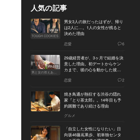
人気の記事
男女3人の旅だったはずが、帰り
は2人に…。1人の女性が残ると
Vol.74
決めた理由
TOUGH COOKIES
恋愛
6
29歳経営者が、3ヶ月で結婚を決
意した理由。初デートからケン
Vol.323
カまで、彼の心を動かした彼女
男と女の答えあわせ【Q】
の態度とは
恋愛
2
焼き鳥通が熱狂する渋谷の隠れ
家『とり茶太郎』。14年目も予
約困難であり続ける理由
グルメ
「自立した女性になりたい」日
向坂46藤嶌果歩、初単独センタ