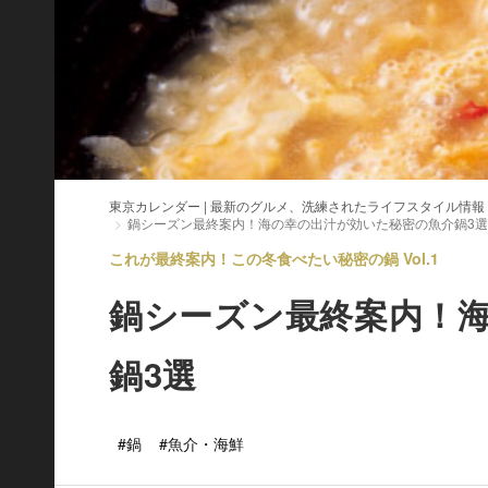
東京カレンダー | 最新のグルメ、洗練されたライフスタイル情報
鍋シーズン最終案内！海の幸の出汁が効いた秘密の魚介鍋3選
これが最終案内！この冬食べたい秘密の鍋 Vol.1
鍋シーズン最終案内！
鍋3選
#鍋
#魚介・海鮮