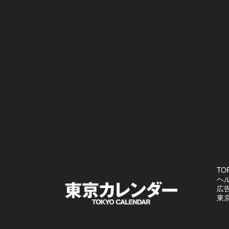
TO
ヘ
広
東