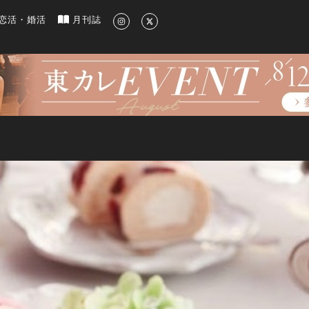
新のグルメ、洗練されたライフスタイル情報
恋活・婚活
月刊誌