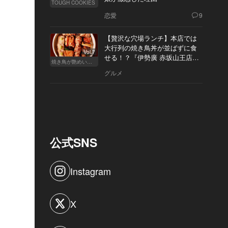
TOUGH COOKIES
恋愛
9
【贅沢な穴場ランチ】本店では
大行列の焼き鳥丼が並ばずに食
Vol.7
せる！？『伊勢廣 赤坂山王店』
焼き鳥が艶めいてきた
へ
グルメ
公式SNS
Instagram
X