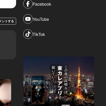
Facebook
YouTube
メントする
TikTok