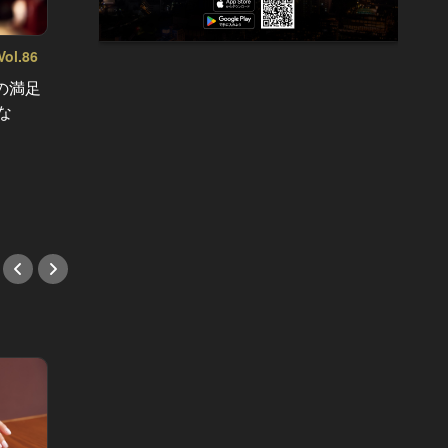
l.86
の満足
本当に使え
な
純度1
六本木に新スポット！アートと食が
で混ぜ
融合したレストランがオープン
作”が
#新店情報
#鮨