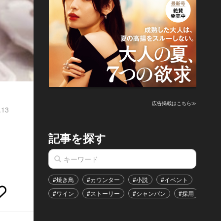
広告掲載はこちら≫
.13
記事を探す
#焼き鳥
#カウンター
#小説
#イベント
#港区
#ワイン
#ストーリー
#シャンパン
#採用
#恋