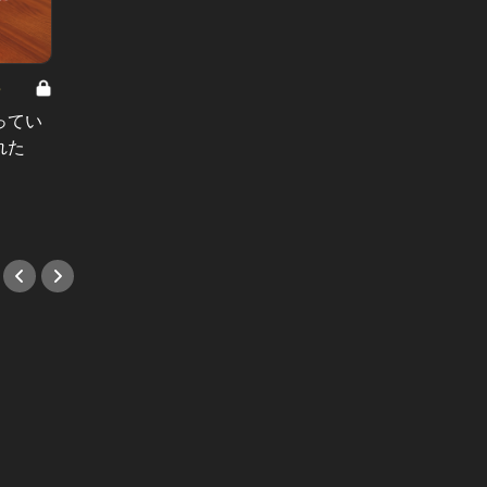
8
男と女の答えあわせ【A】 Vol.308
ってい
結婚願望ゼロだった27歳男性が、交
れた
際2年で突然プロポーズ。彼の心が
変わった“理由”とは
#小説