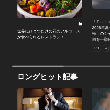
「モエ・
2026年
世界にひとつだけの花のフルコース
極上のシ
が食べられるレストラン！
舗を一挙
PR
#
ロングヒット記事