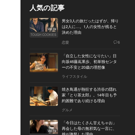
人気の記事
男女3人の旅だったはずが、帰り
は2人に…。1人の女性が残ると
Vol.74
決めた理由
TOUGH COOKIES
恋愛
6
「自立した女性になりたい」日
向坂46藤嶌果歩、初単独センタ
ーの不安と20歳の理想像
ライフスタイル
焼き鳥通が熱狂する渋谷の隠れ
家『とり茶太郎』。14年目も予
約困難であり続ける理由
グルメ
「今日はたくさん甘えちゃお」
再会した母の無邪気な一言に、
Vol.73
娘が激怒した理由