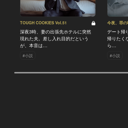
TOUGH COOKIES Vol.51
今夜、罪の味を
深夜3時、妻の出張先ホテルに突然
デート帰
現れた夫。差し入れ目的だという
帰りたく
が、本音は…
ら…
#小説
#小説