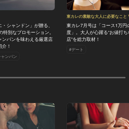
東カレの素敵な大人に必要なこと Vo
エ・シャンドン」が贈る、
東カレ7月号は「コース1万円
夏の特別なプロモーション。
度」。大人が心躍る“お値打ち
ャンパンを味わえる厳選店
店”を総力取材！
紹介！
#デート
シャンパン