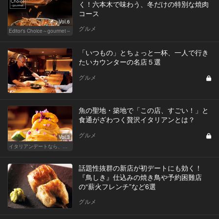
く！六本木で味わう、冬だけの特別な焼肉
コース
Vol.6
グルメ
Editor's Choice～gourmet～
「いつもの」とちょっと一杯、一人で行き
たいカウンターの名店５選
グルメ
魚の聖地・築地で「この店、すごい！」と
食通がざわつく贅沢イタリアンとは？
グルメ
Vol.3
イタリアンデートなら、東京屈指の美味しい人気店へ
話題性抜群の新店が初デートにも効く！
『鳥しき』仕込みの焼き鳥や予約困難店
の“薪火フレンチ”など6選
グルメ