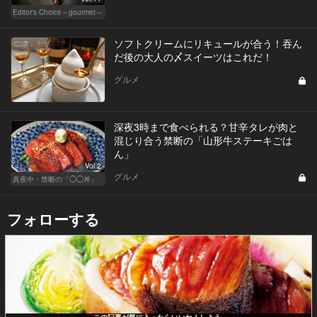
Editor's Choice～gourmet～
ソフトクリームにリキュールが合う！吞ん
だ後の大人の〆スイーツはこれだ！
グルメ
深夜3時まで食べられる？甘辛タレが肉と
混じり合う禁断の「山形牛ステーキごは
ん」
Vol.2
グルメ
真夜中・禁断の「◯◯丼」
フォローする