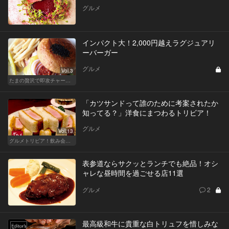
グルメ
インパクト大！2,000円越えラグジュアリ
ーバーガー
グルメ
Vol.3
たまの贅沢で即攻チャージ！2,000円超えランチ
「カツサンドって誰のために考案されたか
知ってる？」洋食にまつわるトリビア！
グルメ
Vol.13
グルメトリビア！飲み会やデートで会話のネタになるQ＆A
表参道ならサクッとランチでも絶品！オシ
ャレな昼時間を過ごせる店11選
グルメ
2
最高級和牛に貴重な白トリュフを惜しみな