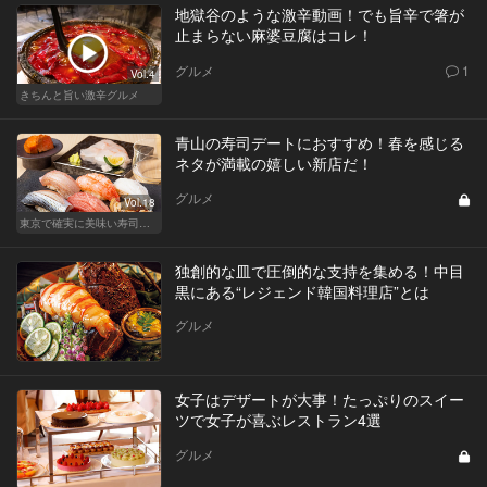
地獄谷のような激辛動画！でも旨辛で箸が
止まらない麻婆豆腐はコレ！
グルメ
1
Vol.4
きちんと旨い激辛グルメ
青山の寿司デートにおすすめ！春を感じる
ネタが満載の嬉しい新店だ！
グルメ
Vol.18
東京で確実に美味い寿司はここだ！
独創的な皿で圧倒的な支持を集める！中目
黒にある“レジェンド韓国料理店”とは
グルメ
女子はデザートが大事！たっぷりのスイー
ツで女子が喜ぶレストラン4選
グルメ