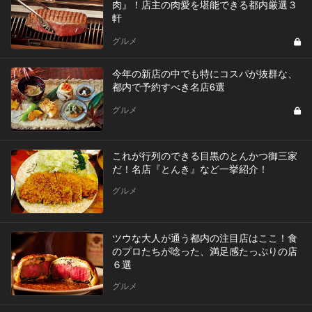
肉』！店主の肉愛を堪能できる都内厳選３
軒
グルメ
今年の新店の中でも特にコスパが抜群な、
都内で予約すべき名店6選
グルメ
これが行列のできる目黒のとんかつ御三家
だ！名店『とんき』など一挙紹介！
グルメ
ツウな大人が通う都内の注目店はここ！食
のプロたちが唸った、満足感たっぷりの店
６選
グルメ