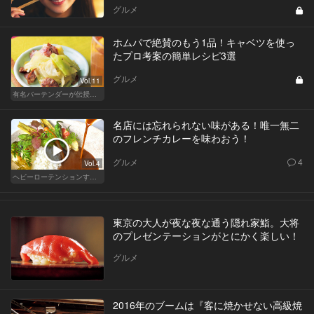
グルメ
ホムパで絶賛のもう1品！キャベツを使っ
たプロ考案の簡単レシピ3選
グルメ
Vol.11
有名バーテンダーが伝授する簡単つまみレシピ
名店には忘れられない味がある！唯一無二
のフレンチカレーを味わおう！
グルメ
4
Vol.4
ヘビーローテンションするカレー
東京の大人が夜な夜な通う隠れ家鮨。大将
のプレゼンテーションがとにかく楽しい！
グルメ
2016年のブームは『客に焼かせない高級焼