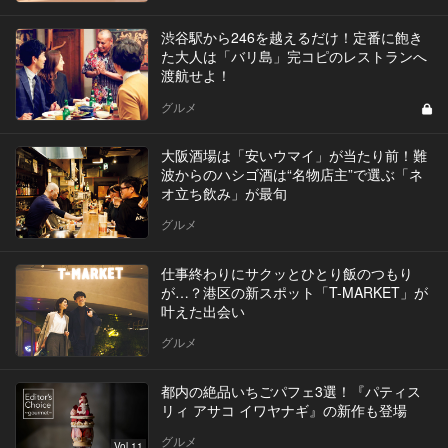
渋谷駅から246を越えるだけ！定番に飽き
た大人は「バリ島」完コピのレストランへ
渡航せよ！
グルメ
大阪酒場は「安いウマイ」が当たり前！難
波からのハシゴ酒は“名物店主”で選ぶ「ネ
オ立ち飲み」が最旬
グルメ
仕事終わりにサクッとひとり飯のつもり
が…？港区の新スポット「T-MARKET」が
叶えた出会い
グルメ
都内の絶品いちごパフェ3選！『パティス
リィ アサコ イワヤナギ』の新作も登場
グルメ
Vol.11