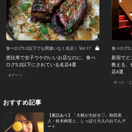
食べログ3.2以下でも間違いなく名店！ Vol.17
食べログ3.
恵比寿で女子ウケのいいお店なのに、食べ
新宿でど
ログ3.2以下にされている名店4選
教える、
店4選
#デート
#バル・
おすすめ記事
【裏話あり】「大根が大好き♡」秋田美
人・鈴木絢音と、しっぽり大人のおでんデ
ート