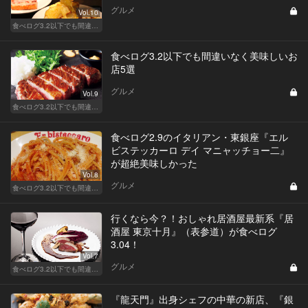
グルメ
Vol.10
食べログ3.2以下でも間違いなく名店！
食べログ3.2以下でも間違いなく美味しいお
店5選
グルメ
Vol.9
食べログ3.2以下でも間違いなく名店！
食べログ2.9のイタリアン・東銀座『エル
ビステッカーロ デイ マニャッチョー二』
が超絶美味しかった
Vol.8
グルメ
食べログ3.2以下でも間違いなく名店！
行くなら今？！おしゃれ居酒屋最新系『居
酒屋 東京十月』（表参道）が食べログ
3.04！
Vol.7
グルメ
食べログ3.2以下でも間違いなく名店！
『龍天門』出身シェフの中華の新店、『銀