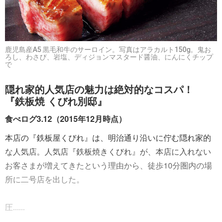
鹿児島産A5 黒毛和牛のサーロイン。写真はアラカルト150g。鬼お
ろし、わさび、岩塩、ディジョンマスタード醤油、にんにくチップ
で
隠れ家的人気店の魅力は絶対的なコスパ！
『鉄板焼 くびれ別邸』
食べログ3.12（2015年12月時点）
本店の『鉄板屋くびれ』は、明治通り沿いに佇む隠れ家的
な人気店。人気店『鉄板焼きくびれ』が、本店に入れない
お客さまが増えてきたという理由から、徒歩10分圏内の場
所に二号店を出した。
圧......