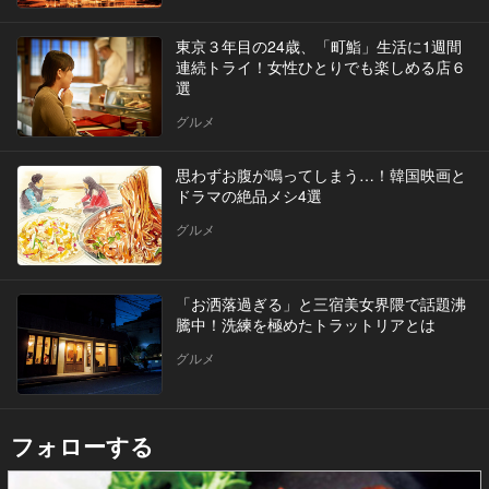
東京３年目の24歳、「町鮨」生活に1週間
連続トライ！女性ひとりでも楽しめる店６
選
グルメ
思わずお腹が鳴ってしまう…！韓国映画と
ドラマの絶品メシ4選
グルメ
「お洒落過ぎる」と三宿美女界隈で話題沸
騰中！洗練を極めたトラットリアとは
グルメ
フォローする