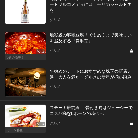
ートフルコメディには、チリのシャルドネ
を
グルメ
地獄級の麻婆豆腐！でもあくまで美味しい
を追及する『炎麻堂』
グルメ
Vol.2
今週の激辛！
年始めのデートにおすすめな珠玉の新店5
選！大人を満たすグルメの新星が揃い踏み
グルメ
ステーキ最前線！ 骨付き肉はジューシーで
コスパ高なLボーンの時代へ
グルメ
Vol.3
Lボーン特集