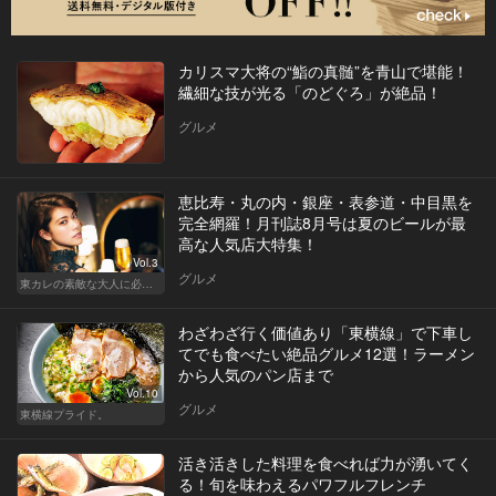
カリスマ大将の“鮨の真髄”を青山で堪能！
繊細な技が光る「のどぐろ」が絶品！
グルメ
恵比寿・丸の内・銀座・表参道・中目黒を
完全網羅！月刊誌8月号は夏のビールが最
高な人気店大特集！
Vol.3
グルメ
東カレの素敵な大人に必要なこと
わざわざ行く価値あり「東横線」で下車し
てでも食べたい絶品グルメ12選！ラーメン
から人気のパン店まで
Vol.10
グルメ
東横線プライド。
活き活きした料理を食べれば力が湧いてく
る！旬を味わえるパワフルフレンチ