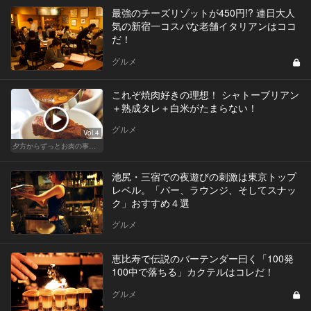
最強のチーズリゾットが450円!? 連日大人
気の新宿一コスパな老舗イタリアンはココ
だ！
グルメ
これぞ焼肉好きの理想！ シャトーブリアン
＋熟成タレ＋白米がたまらない！
グルメ
Vol.4
夕方からずっとお肉の事を考えてる貴方へ
池尻・三宿での夜遊びの刺激は東京トップ
レベル。「バー、ラウンジ、そしてスナッ
ク」おすすめ４選
グルメ
恵比寿で伝説のバーテンダー曰く「100発
100中で落ちる」カクテルはコレだ！
グルメ