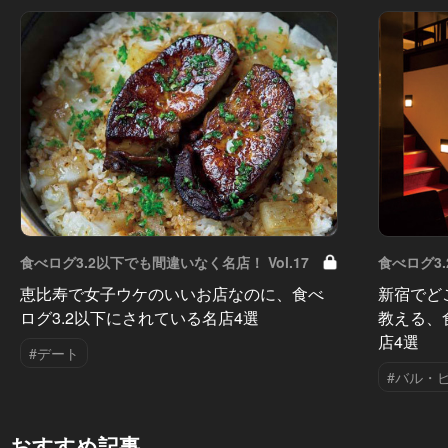
食べログ3.2以下でも間違いなく名店！ Vol.17
食べログ3.
恵比寿で女子ウケのいいお店なのに、食べ
新宿でど
ログ3.2以下にされている名店4選
教える、
店4選
#デート
#バル・
おすすめ記事