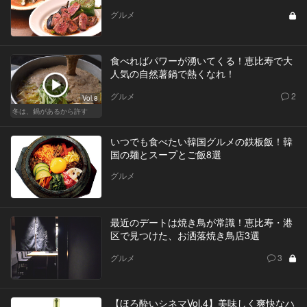
グルメ
食べればパワーが湧いてくる！恵比寿で大
人気の自然薯鍋で熱くなれ！
グルメ
2
Vol.8
冬は、鍋があるから許す
いつでも食べたい韓国グルメの鉄板飯！韓
国の麺とスープとご飯8選
グルメ
最近のデートは焼き鳥が常識！恵比寿・港
区で見つけた、お洒落焼き鳥店3選
グルメ
3
【ほろ酔いシネマVol.4】美味しく爽快なハ