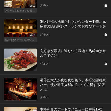
グルメ
Vol.2
ワイガヤもしっぽりも 進化する大人の酒場スタイル
港区屈指の洗練されたカウンター中華。元
麻布の隠れ家レストランでお忍びデートを
グルメ
Vol.8
大人の港区デートに使いたい、秘密の隠れ家
肉好きが最後に辿りつく境地！熟成肉はセ
ルフで焼け！
グルメ
洒落た大人が夜な夜な集う、本町の隠れ家
バー。使い勝手抜群の“知ってて得する”店
とは
グルメ
本格和食のデートでメニューに戸惑わな