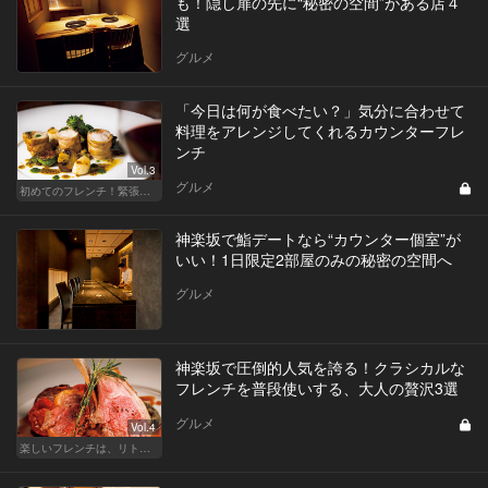
も！隠し扉の先に“秘密の空間”がある店４
選
グルメ
「今日は何が食べたい？」気分に合わせて
料理をアレンジしてくれるカウンターフレ
ンチ
Vol.3
グルメ
初めてのフレンチ！緊張せずに楽しめる人気店
神楽坂で鮨デートなら“カウンター個室”が
いい！1日限定2部屋のみの秘密の空間へ
グルメ
神楽坂で圧倒的人気を誇る！クラシカルな
フレンチを普段使いする、大人の贅沢3選
グルメ
Vol.4
楽しいフレンチは、リトルパリ・神楽坂で