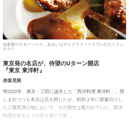
自家製ウスターソース、あるいはデミグラスソースでいただくメン
チカツ
東京発の名店が、待望のUターン開店
『東京 東洋軒』
赤坂見附
明治22年、東京・三田に誕生した「西洋料理 東洋軒」。惜
しまれつつも本店は店を閉じたが、昭和３年に暖簾分けし
た三重県津の地において、その歴史は繋がれていた。西洋
料理文化を人々の舌を通じて普......