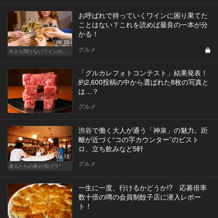
お呼ばれで持っていくワインに困り果てた
ことはない？これを読めば最良の一本が分
かる！
Vol.20
グルメ
今さら聞けないワインの基礎知識
「グルカレフォトコンテスト」結果発表！
約2,600投稿の中から選ばれた8枚の写真と
は…？
グルメ
渋谷で働く大人が通う「神泉」の魅力。距
離が近づく“コの字カウンター”のビスト
ロ、立ち飲みなど5軒
Vol.15
グルメ
達人たちの夜の“街ブラ”
一生に一度、行けるかどうか!? 応募倍率
数十倍の噂の会員制餃子店に潜入レポー
ト！