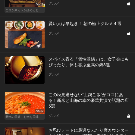
グルメ
Vol.2
これが東カレが認めるとっておきの隠れ家
賢い人は早起き！ 朝の極上グルメ４選
グルメ
スパイス香る「個性派鍋」は、女子会にも
ぴったり。体も喜ぶ至高の鍋3選
グルメ
この秋見逃せない“土鍋ご飯”がココにあ
る！新米と山海の幸の豪華共演で話題の店
5選
Vol.5
グルメ
新米の季節！お米を美味しく味わえる和食店
お忍びデートに最適なふたり席カウンター