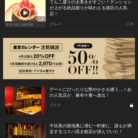
てんこ盛りの太巻きがすごい！テンション
が上がる絶品握りが味わえる港区の人気
店！
Vol.18
グルメ
5
本当に使える絶品鮨
デートにぴったりな艶やかさを纏う…！あ
の人気店が、麻布十番へ進出！
グルメ
中目黒の路地裏に潜む一軒家に、誰もが満
足するコスパ高き鮨店が潜んでいた！