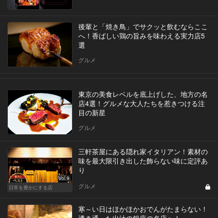
後輩と「焼き鳥」でサクッと飲むならここ
へ！香ばしい鶏の旨みを味わえる実力店5
選
グルメ
東京の美食レベルを底上げした、地方の名
店4選！グルメな大人たちを惹きつける注
目の新星
グルメ
三軒茶屋にある隠れ家イタリアン！素材の
味を最大限引き出した飾らない味に定評あ
り
Vol.9
グルメ
日常を豊かにする店
寒～い日はほかほかおでんがたまらない！