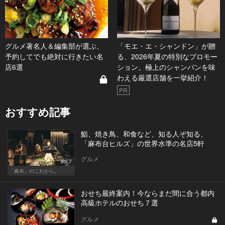
グルメ著名人＆編集部が選ぶ、
「モエ・エ・シャンドン」が贈
予約してでも絶対に行きたい名
る、2026年夏の特別なプロモー
店6選
ション。極上のシャンパンを味
わえる厳選店舗を一挙紹介！
PR
おすすめ記事
鮨、焼き鳥、和食など、知る人ぞ知る、
「麻布台ヒルズ」の世界水準の名店5軒
グルメ
Vol.7
「麻布」のこれから。
おせち最終案内！今ならまだ間に合う都内
高級ホテルのおせち７選
グルメ