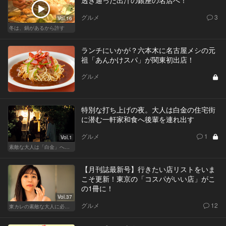
透き通った出汁の銀座の名店へ！
グルメ
3
Vol.16
冬は、鍋があるから許す
ランチにいかが？六本木に名古屋メシの元
祖「あんかけスパ」が関東初出店！
グルメ
特別な打ち上げの夜。大人は白金の住宅街
に潜む一軒家和食へ後輩を連れ出す
グルメ
1
Vol.1
素敵な大人は「白金」へ後輩を誘う
【月刊誌最新号】行きたい店リストをいま
こそ更新！東京の「コスパがいい店」がこ
の1冊に！
Vol.37
グルメ
12
東カレの素敵な大人に必要なこと