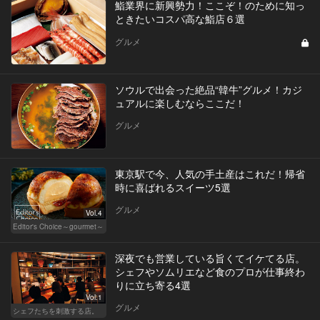
鮨業界に新興勢力！ここぞ！のために知っ
ときたいコスパ高な鮨店６選
グルメ
ソウルで出会った絶品“韓牛”グルメ！カジ
ュアルに楽しむならここだ！
グルメ
東京駅で今、人気の手土産はこれだ！帰省
時に喜ばれるスイーツ5選
グルメ
Vol.4
Editor's Choice～gourmet～
深夜でも営業している旨くてイケてる店。
シェフやソムリエなど食のプロが仕事終わ
りに立ち寄る4選
Vol.1
グルメ
シェフたちを刺激する店。