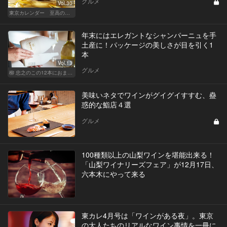
グルメ
Vol.30
東京カレンダー 至高の名店シリーズ
年末にはエレガントなシャンパーニュを手
土産に！パッケージの美しさが目を引く1
本
Vol.13
グルメ
柳 忠之のこの12本におまかせ
美味いネタでワインがグイグイすすむ、蠱
惑的な鮨店４選
グルメ
100種類以上の山梨ワインを堪能出来る！
「山梨ワイナリーズフェア」が12月17日、
六本木にやって来る
東カレ4月号は「ワインがある夜」。東京
の大人たちのリアルなワイン事情を一冊に