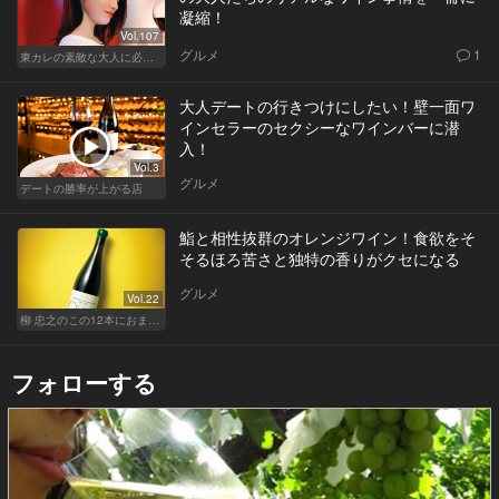
凝縮！
Vol.107
グルメ
1
東カレの素敵な大人に必要なこと
大人デートの行きつけにしたい！壁一面ワ
インセラーのセクシーなワインバーに潜
入！
Vol.3
グルメ
デートの勝率が上がる店
鮨と相性抜群のオレンジワイン！食欲をそ
そるほろ苦さと独特の香りがクセになる
グルメ
Vol.22
柳 忠之のこの12本におまかせ
フォローする