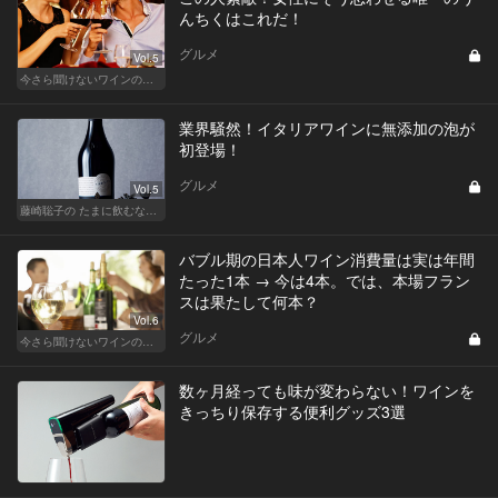
んちくはこれだ！
グルメ
Vol.5
今さら聞けないワインの基礎知識
業界騒然！イタリアワインに無添加の泡が
初登場！
グルメ
Vol.5
藤崎聡子の たまに飲むなら、こんな泡
バブル期の日本人ワイン消費量は実は年間
たった1本 → 今は4本。では、本場フラン
スは果たして何本？
Vol.6
グルメ
今さら聞けないワインの基礎知識
数ヶ月経っても味が変わらない！ワインを
きっちり保存する便利グッズ3選