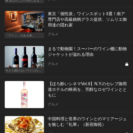
柳 忠之のこの12本におまかせ
東京「個性派」ワインスポット3選！南ア
専門店や高級銘柄グラス提供、ソムリエ御
用達の隠れ家
Vol.6
グルメ
「ワイン」がある夜。
まるで動物園！スーパーのワイン棚に動物
ジャケットが溢れる理由
グルメ
Vol.1
今さら聞けないワインの基礎知識
【ほろ酔いシネマVol.9】N.Y.のセレブ御用
達ホテルの映画を、芳醇なロゼワインとと
もに
グルメ
中国料理と世界のワインとのマリアージュ
を愉しむ『礼華』（新宿御苑）