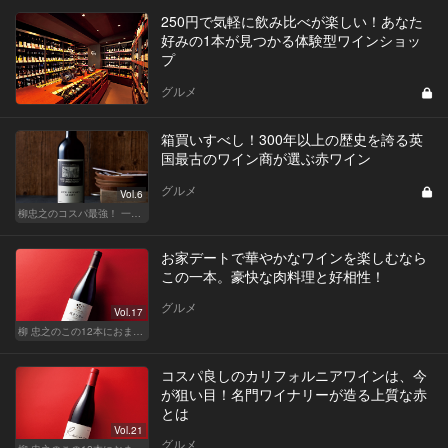
250円で気軽に飲み比べが楽しい！あなた
好みの1本が見つかる体験型ワインショッ
プ
グルメ
箱買いすべし！300年以上の歴史を誇る英
国最古のワイン商が選ぶ赤ワイン
グルメ
Vol.6
柳忠之のコスパ最強！ 一目おかれる、お値打ちワイン
お家デートで華やかなワインを楽しむなら
この一本。豪快な肉料理と好相性！
グルメ
Vol.17
柳 忠之のこの12本におまかせ
コスパ良しのカリフォルニアワインは、今
が狙い目！名門ワイナリーが造る上質な赤
とは
Vol.21
グルメ