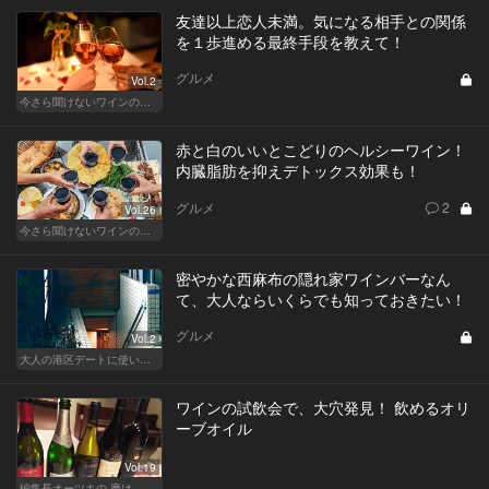
友達以上恋人未満。気になる相手との関係
を１歩進める最終手段を教えて！
グルメ
Vol.2
今さら聞けないワインの基礎知識
赤と白のいいとこどりのヘルシーワイン！
内臓脂肪を抑えデトックス効果も！
グルメ
2
Vol.26
今さら聞けないワインの基礎知識
密やかな西麻布の隠れ家ワインバーなん
て、大人ならいくらでも知っておきたい！
グルメ
Vol.2
大人の港区デートに使いたい、秘密の隠れ家
ワインの試飲会で、大穴発見！ 飲めるオリ
ーブオイル
Vol.19
編集長オーツキの 磨け、バカ舌！ 学べ、オトナの遊び