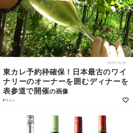
2015.10.15
東カレ予約枠確保！日本最古のワイ
ナリーのオーナーを囲むディナーを
表参道で開催
の画像
#ワイン