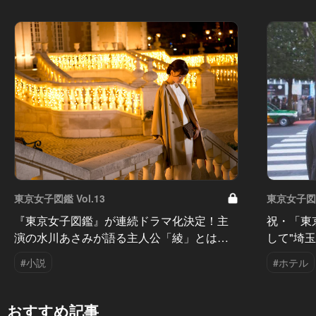
東京女子図鑑 Vol.13
東京女子図鑑 
『東京女子図鑑』が連続ドラマ化決定！主
祝・「東
演の水川あさみが語る主人公「綾」とは…
して"埼
#小説
#ホテル
おすすめ記事