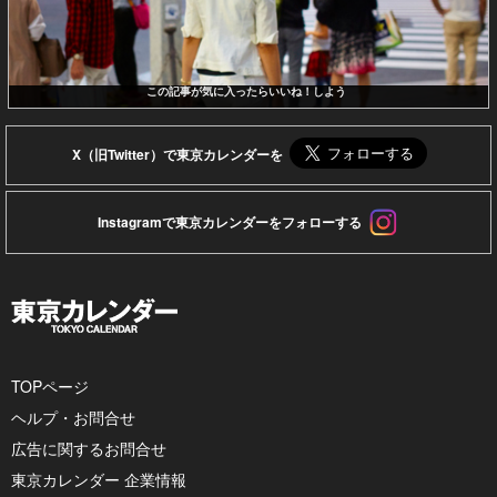
この記事が気に入ったらいいね！しよう
X（旧Twitter）で東京カレンダーを
Instagramで東京カレンダーをフォローする
TOPページ
ヘルプ・お問合せ
広告に関するお問合せ
東京カレンダー 企業情報