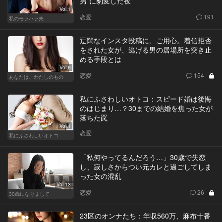
男”に豹変した夜
Vol.1
恋愛
191
私のモラハラ夫
迂闊なインスタ投稿に、ご用心。着信拒否
をされた女が、逃げる男の居場所を突き止
める手段とは
Vol.6
恋愛
154
あなたは、わたしのもの
私にふさわしいオトコ：スピード婚は後悔
のはじまり…？30までの結婚を焦った女が
落ちた罠
Vol.1
恋愛
私にふさわしいオトコ
「私何やってるんだろう…」30歳で失恋
し、寂しさからつい元カレと過ごしてしま
った女の混乱
Vol.13
恋愛
26
30歳になりまして
23区のオンナたち：年収560万、麻布十番