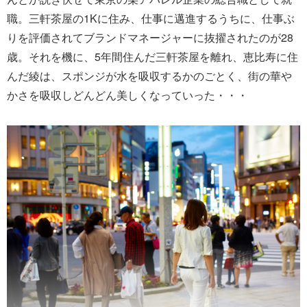
職。三軒茶屋の1Kに住み、仕事に邁進するうちに、仕事ぶ
りを評価されてブランドマネージャーに抜擢されたのが28
歳。それを機に、5年間住んだ三軒茶屋を離れ、恵比寿に住
んだ綾は、スポンジが水を吸収するかのごとく、街の華や
かさを吸収しどんどん美しくなっていった・・・