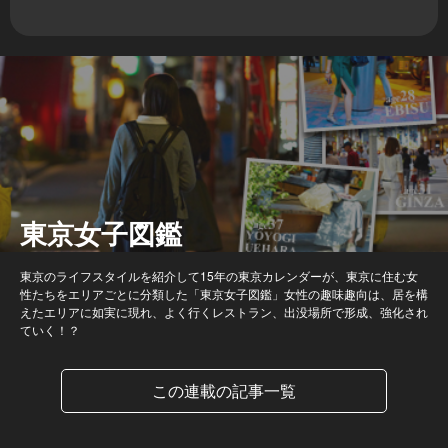
東京女子図鑑
東京のライフスタイルを紹介して15年の東京カレンダーが、東京に住む女
性たちをエリアごとに分類した「東京女子図鑑」女性の趣味趣向は、居を構
えたエリアに如実に現れ、よく行くレストラン、出没場所で形成、強化され
ていく！？
この連載の記事一覧