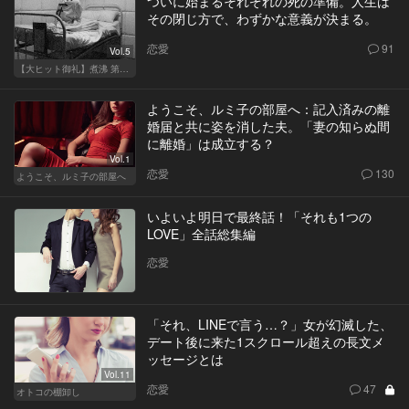
ついに始まるそれぞれの死の準備。人生は
その閉じ方で、わずかな意義が決まる。
恋愛
91
Vol.5
【大ヒット御礼】煮沸 第二章
ようこそ、ルミ子の部屋へ：記入済みの離
婚届と共に姿を消した夫。「妻の知らぬ間
に離婚」は成立する？
Vol.1
恋愛
130
ようこそ、ルミ子の部屋へ
いよいよ明日で最終話！「それも1つの
LOVE」全話総集編
恋愛
「それ、LINEで言う…？」女が幻滅した、
デート後に来た1スクロール超えの長文メ
ッセージとは
Vol.11
恋愛
47
オトコの棚卸し