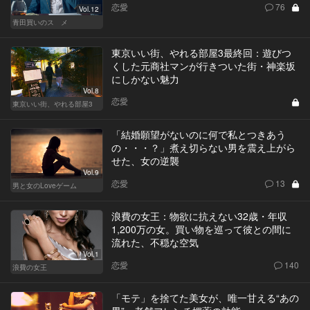
恋愛
76
Vol.12
青田買いのスゝメ
東京いい街、やれる部屋3最終回：遊びつ
くした元商社マンが行きついた街・神楽坂
にしかない魅力
Vol.8
恋愛
東京いい街、やれる部屋3
「結婚願望がないのに何で私とつきあう
の・・・？」煮え切らない男を震え上がら
せた、女の逆襲
Vol.9
恋愛
13
男と女のLoveゲーム
浪費の女王：物欲に抗えない32歳・年収
1,200万の女。買い物を巡って彼との間に
流れた、不穏な空気
Vol.1
恋愛
140
浪費の女王
「モテ」を捨てた美女が、唯一甘える“あの