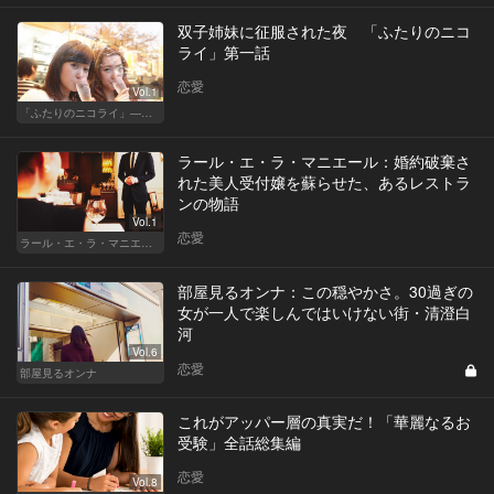
双子姉妹に征服された夜 「ふたりのニコ
ライ」第一話
恋愛
Vol.1
「ふたりのニコライ」―作家・柴崎竜人の恋愛ストーリー
ラール・エ・ラ・マニエール：婚約破棄さ
れた美人受付嬢を蘇らせた、あるレストラ
ンの物語
Vol.1
恋愛
ラール・エ・ラ・マニエール
部屋見るオンナ：この穏やかさ。30過ぎの
女が一人で楽しんではいけない街・清澄白
河
Vol.6
恋愛
部屋見るオンナ
これがアッパー層の真実だ！「華麗なるお
受験」全話総集編
恋愛
Vol.8