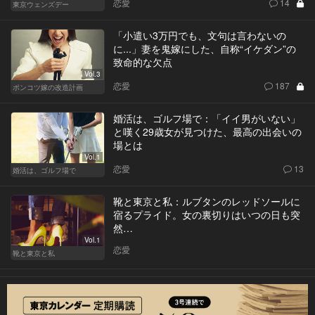
恋愛
14
東京ウェンズデー
「小遣い3万円でも、文句は言わないの
に...」妻を鬼嫁にした、自称“イケダン”の
致命的な欠点
Vol.3
恋愛
187
ポンコツ嫁の改造計画
婚活は、ゴルフ場で：「イイ男がいない」
と嘆く29歳女が見つけた、最高の出会いの
場とは
Vol.1
恋愛
13
婚活は、ゴルフ場で
靴と東京と私：ルブタンのレッドソールに
宿るプライド。女の裏切りはいつの日も突
然…
Vol.1
恋愛
靴と東京と私