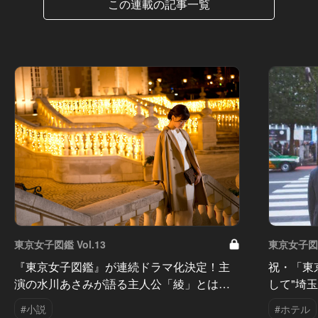
この連載の記事一覧
東京女子図鑑 Vol.13
東京女子図鑑 
『東京女子図鑑』が連続ドラマ化決定！主
祝・「東
演の水川あさみが語る主人公「綾」とは…
して"埼
#小説
#ホテル