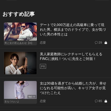
おすすめ記事
デートで2,000万超えの高級車に乗って現
れた男。横浜までのドライブで、女が気づ
いた男の本性とは
Vol.140
恋愛
29
男と女の答えあわせ【A】
美人家庭教師にレクチャーしてもらえる
FiNCに挑戦！ついに先生とご対面！
PR
女は30歳を過ぎてから結婚した方が、幸せ
になれる可能性が高い。キャリア女子が見
つけたこたえ
Vol.11
恋愛
85
女もつらいよ