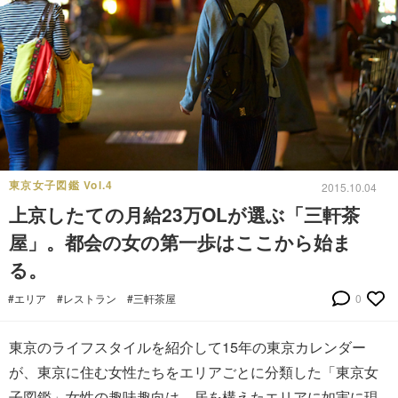
東京女子図鑑 Vol.4
2015.10.04
上京したての月給23万OLが選ぶ「三軒茶
屋」。都会の女の第一歩はここから始ま
る。
#エリア
#レストラン
#三軒茶屋
0
東京のライフスタイルを紹介して15年の東京カレンダー
が、東京に住む女性たちをエリアごとに分類した「東京女
子図鑑」女性の趣味趣向は、居を構えたエリアに如実に現