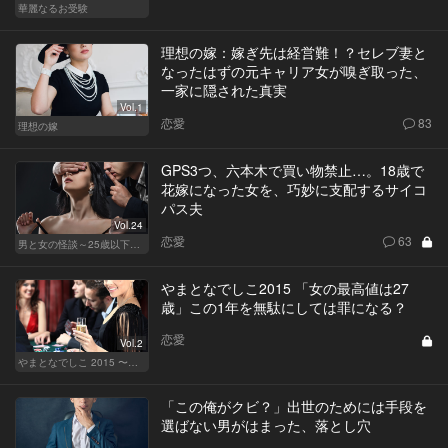
華麗なるお受験
理想の嫁：嫁ぎ先は経営難！？セレブ妻と
なったはずの元キャリア女が嗅ぎ取った、
一家に隠された真実
Vol.1
恋愛
83
理想の嫁
GPS3つ、六本木で買い物禁止…。18歳で
花嫁になった女を、巧妙に支配するサイコ
パス夫
Vol.24
恋愛
63
男と女の怪談～25歳以下閲覧禁止～
やまとなでしこ2015 「女の最高値は27
歳」この1年を無駄にしては罪になる？
恋愛
Vol.2
やまとなでしこ 2015 〜極上の結婚〜
「この俺がクビ？」出世のためには手段を
選ばない男がはまった、落とし穴