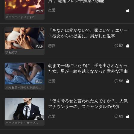
男”。老舗フレンチ媚薬の効能
恋愛
Vol.3
メニューによります2
「あなたは働かないで、家にいて」エリー
ト彼女からの提案に、男がした返事
恋愛
92
Vol.9
ひも結び
朝まで一緒にいたのに、手を出されなかっ
た女。男が一線を越えなかった意外な理由
恋愛
58
Vol.7
溺れる男～理性と本能のあいだで～
「僕を降ろせと言われたんですか？」人気
アナウンサーの、スキャンダルの代償
恋愛
63
Vol.6
パーフェクト・カップル