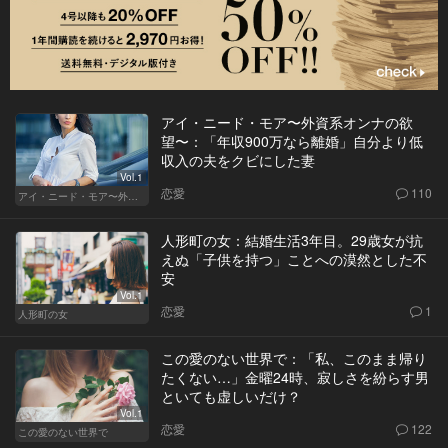
アイ・ニード・モア〜外資系オンナの欲
望〜：「年収900万なら離婚」自分より低
収入の夫をクビにした妻
Vol.1
恋愛
110
アイ・ニード・モア〜外資系オンナの欲望〜
人形町の女：結婚生活3年目。29歳女が抗
えぬ「子供を持つ」ことへの漠然とした不
安
Vol.1
恋愛
1
人形町の女
この愛のない世界で：「私、このまま帰り
たくない…」金曜24時、寂しさを紛らす男
といても虚しいだけ？
Vol.1
恋愛
122
この愛のない世界で