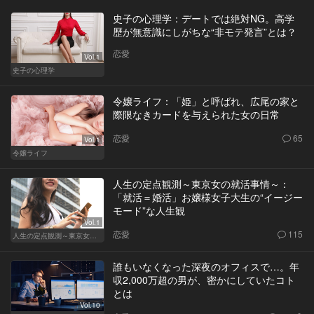
史子の心理学：デートでは絶対NG。高学
歴が無意識にしがちな“非モテ発言”とは？
恋愛
Vol.1
史子の心理学
令嬢ライフ：「姫」と呼ばれ、広尾の家と
際限なきカードを与えられた女の日常
恋愛
65
Vol.1
令嬢ライフ
人生の定点観測～東京女の就活事情～：
「就活＝婚活」お嬢様女子大生の“イージー
モード”な人生観
Vol.1
恋愛
115
人生の定点観測～東京女の就活事情～
誰もいなくなった深夜のオフィスで…。年
収2,000万超の男が、密かにしていたコト
とは
Vol.10