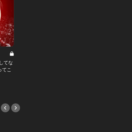
シティーハンター恋のXYZ Vol.8
シティーハ
◯してな
男性既習率20%！？ 女性を幻滅さ
彼氏が
ってこ
せない、ホテルのスマートな使い方
スキマ
#ホテル
#レス