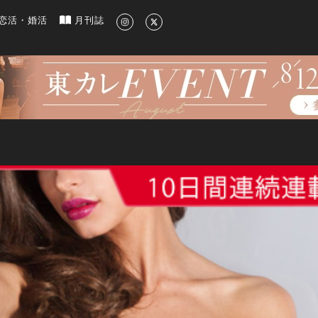
新のグルメ、洗練されたライフスタイル情報
恋活・婚活
月刊誌