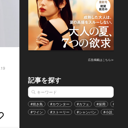
広告掲載はこちら≫
.19
記事を探す
#焼き鳥
#カウンター
#カフェ
#採用
#恋愛
#ワイン
#ストーリー
#シャンパン
#小説
#イ