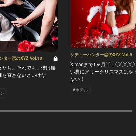
シティーハンター恋のXYZ Vol.9
ター恋のXYZ Vol.10
X'masまで1ヶ月半！◯◯◯
女たち。それでも、僕は彼
い男にメリークリスマスはや
嫌を直さないといけな
ない！
#ホテル
ラン