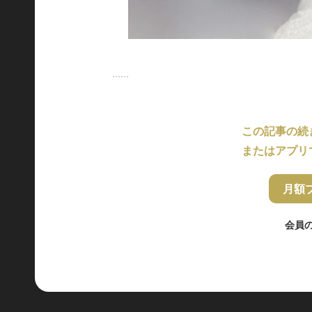
......
この記事の続
またはアプリ
月額
会員