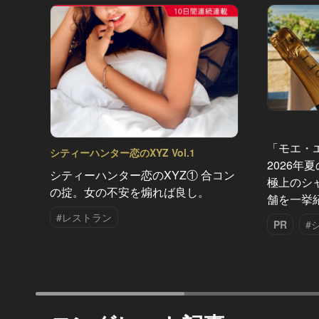
「モエ・
シティーハンター恋のXYZ Vol.1
2026年
シティーハンター恋のXYZ① 合コン
極上のシ
の掟。女の不安を煽れば良し。
舗を一挙
#レストラン
PR
#