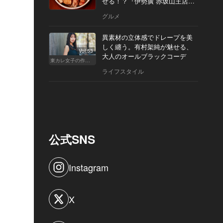
せる！？『伊勢廣 赤坂山王店』
へ
グルメ
異素材の立体感でドレープを美
しく纏う。有村架純が魅せる、
Vol.53
大人のオールブラックコーデ
東カレ女子の作り方
ライフスタイル
公式SNS
Instagram
X