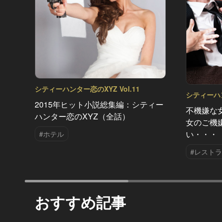
シティーハンター恋のXYZ Vol.11
シティーハン
2015年ヒット小説総集編：シティー
不機嫌な
ハンター恋のXYZ（全話）
女のご機
い・・・
#ホテル
#レスト
おすすめ記事