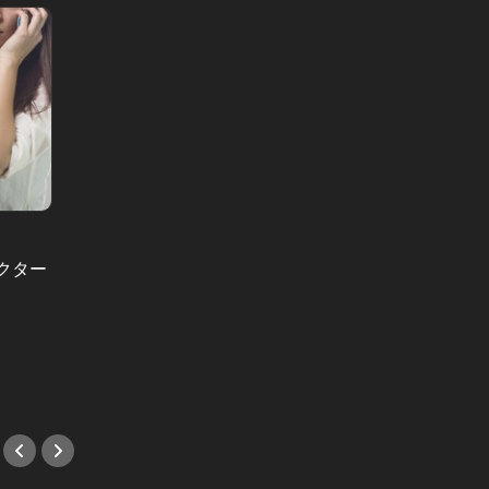
東京、桜の
男と女の答えあわせ【A】 Vol.97
クター
東京、
彼の部屋に入った時、違和感
に、海
が…。“好き”とは言うけれど交際に
に、彼
発展しない男がコッソリしていたこ
と
#小説
#小説