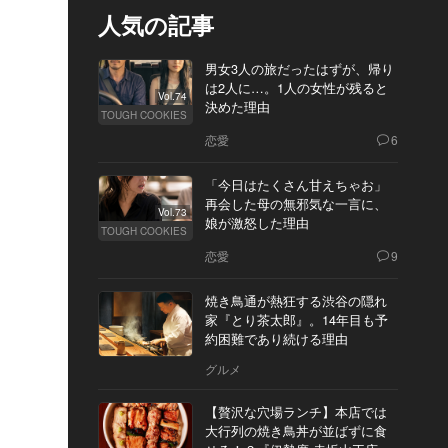
人気の記事
男女3人の旅だったはずが、帰り
は2人に…。1人の女性が残ると
Vol.74
決めた理由
TOUGH COOKIES
恋愛
6
「今日はたくさん甘えちゃお」
再会した母の無邪気な一言に、
Vol.73
娘が激怒した理由
TOUGH COOKIES
恋愛
9
焼き鳥通が熱狂する渋谷の隠れ
家『とり茶太郎』。14年目も予
約困難であり続ける理由
グルメ
【贅沢な穴場ランチ】本店では
大行列の焼き鳥丼が並ばずに食